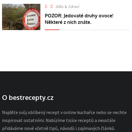
Jídlo & Zdraví
POZOR: Jedovaté druhy ovoce!
Některé z nich znáte.
O bestrecepty.cz
Najděte svůj oblíbený recept v online kuchařce nebo se nechte
inspirovat ostatními. Nabízíme tisíce receptů a neustále
přidáváme nové včetně tipů, návodů i zajímavých článků.