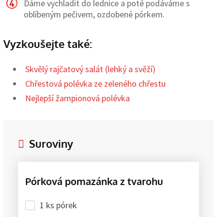
Dáme vychladit do lednice a poté podáváme s
oblíbeným pečivem, ozdobené pórkem.
Vyzkoušejte také:
Skvělý rajčatový salát (lehký a svěží)
Chřestová polévka ze zeleného chřestu
Nejlepší žampionová polévka
Suroviny
Pórková pomazánka z tvarohu
1 ks pórek