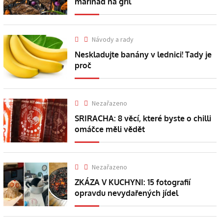
marinád na gril
Návody a rady
Neskladujte banány v lednici! Tady je
proč
Nezařazeno
SRIRACHA: 8 věcí, které byste o chilli
omáčce měli vědět
Nezařazeno
ZKÁZA V KUCHYNI: 15 fotografií
opravdu nevydařených jídel