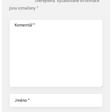
zveřejněna.
Vyžadované informace
jsou označeny
*