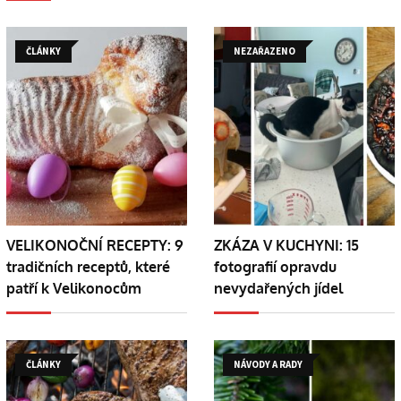
ČLÁNKY
NEZAŘAZENO
VELIKONOČNÍ RECEPTY: 9
ZKÁZA V KUCHYNI: 15
tradičních receptů, které
fotografií opravdu
patří k Velikonocům
nevydařených jídel
ČLÁNKY
NÁVODY A RADY