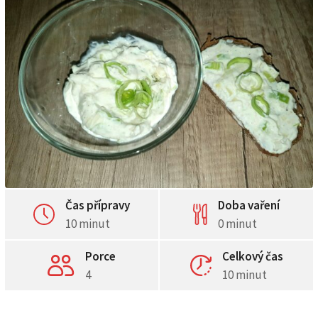
Čas přípravy
Doba vaření
10 minut
0 minut
Porce
Celkový čas
4
10 minut