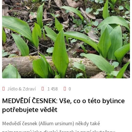
Jídlo & Zdraví
1 458
0
MEDVĚDÍ ČESNEK: Vše, co o této bylince
potřebujete vědět
Medvědí česnek (Allium ursinum) někdy také