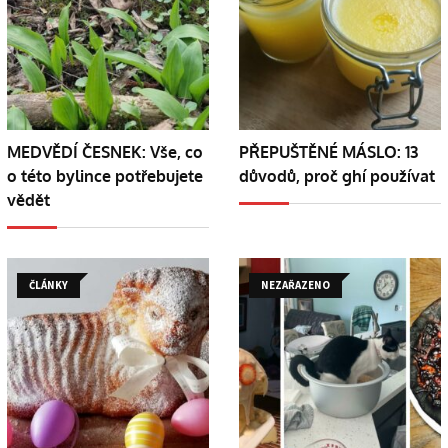
MEDVĚDÍ ČESNEK: Vše, co
PŘEPUŠTĚNÉ MÁSLO: 13
o této bylince potřebujete
důvodů, proč ghí používat
vědět
ČLÁNKY
NEZAŘAZENO