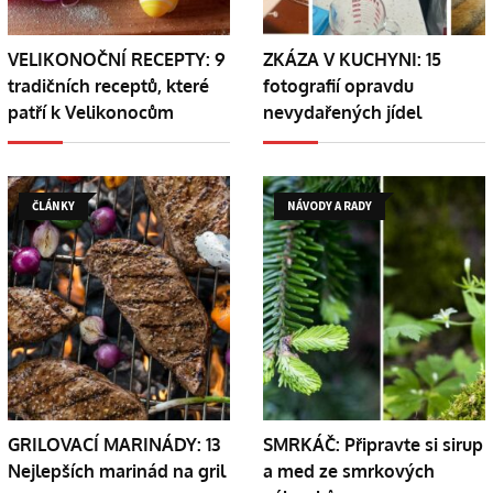
VELIKONOČNÍ RECEPTY: 9
ZKÁZA V KUCHYNI: 15
tradičních receptů, které
fotografií opravdu
patří k Velikonocům
nevydařených jídel
ČLÁNKY
NÁVODY A RADY
GRILOVACÍ MARINÁDY: 13
SMRKÁČ: Připravte si sirup
Nejlepších marinád na gril
a med ze smrkových