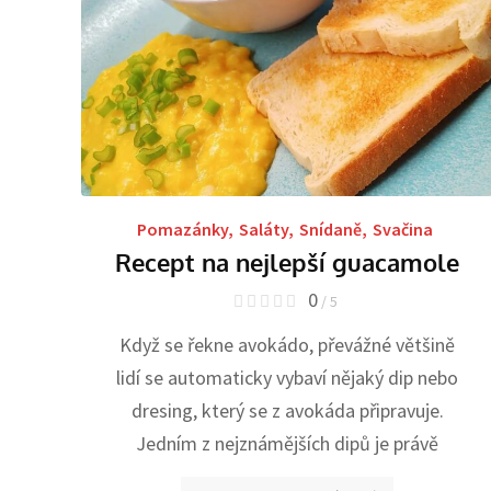
Pomazánky
,
Saláty
,
Snídaně
,
Svačina
Recept na nejlepší guacamole
0
/ 5
Když se řekne avokádo, převážné většině
lidí se automaticky vybaví nějaký dip nebo
dresing, který se z avokáda připravuje.
Jedním z nejznámějších dipů je právě