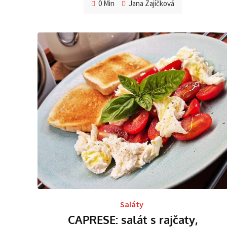
0 Min
Jana Zajíčková
Saláty
CAPRESE: salát s rajčaty,