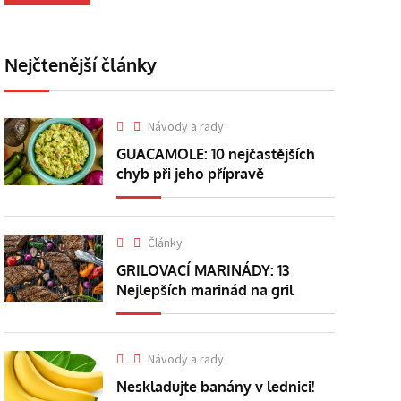
Nejčtenější články
Návody a rady
GUACAMOLE: 10 nejčastějších
chyb při jeho přípravě
Články
GRILOVACÍ MARINÁDY: 13
Nejlepších marinád na gril
Návody a rady
Neskladujte banány v lednici!