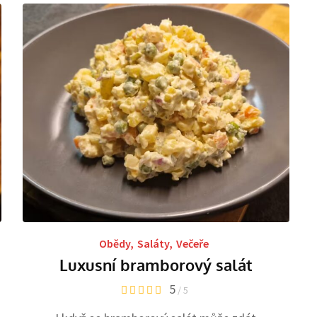
Obědy
,
Saláty
,
Večeře
Luxusní bramborový salát
5
/ 5