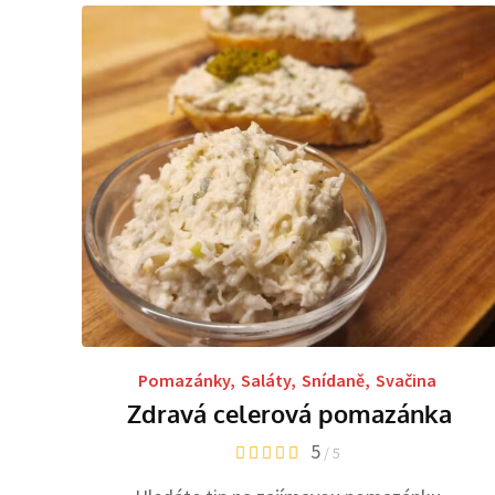
Pomazánky
,
Saláty
,
Snídaně
,
Svačina
Zdravá celerová pomazánka
5
/ 5