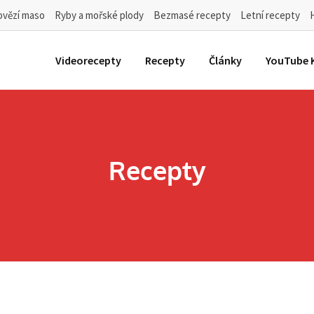
ovězí maso
Ryby a mořské plody
Bezmasé recepty
Letní recepty
Videorecepty
Recepty
Články
YouTube 
Recepty