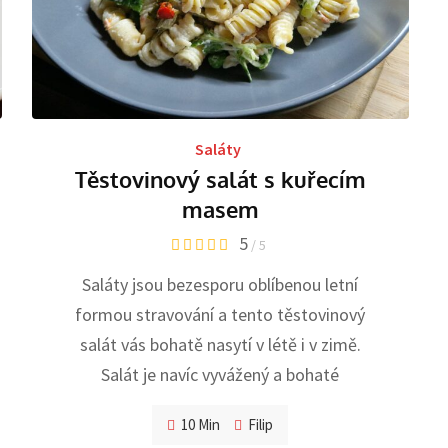
Saláty
Těstovinový salát s kuřecím
masem
5
/ 5
Saláty jsou bezesporu oblíbenou letní
formou stravování a tento těstovinový
salát vás bohatě nasytí v létě i v zimě.
Salát je navíc vyvážený a bohaté
10 Min
Filip