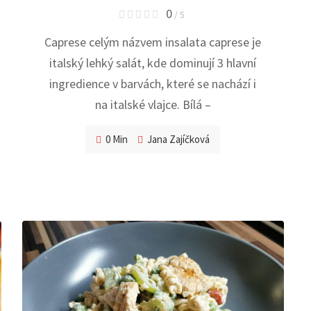
0
/ 5
Caprese celým názvem insalata caprese je
italský lehký salát, kde dominují 3 hlavní
ingredience v barvách, které se nachází i
na italské vlajce. Bílá –
0 Min
Jana Zajíčková