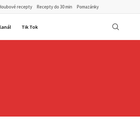
Houbové recepty
Recepty do 30 min
Pomazánky
Kanál
Tik Tok