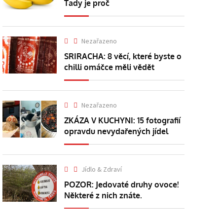
Tady je proč
Nezařazeno
SRIRACHA: 8 věcí, které byste o
chilli omáčce měli vědět
Nezařazeno
ZKÁZA V KUCHYNI: 15 fotografií
opravdu nevydařených jídel
Jídlo & Zdraví
POZOR: Jedovaté druhy ovoce!
Některé z nich znáte.