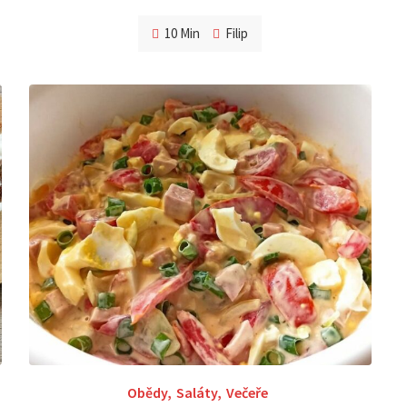
10 Min
Filip
Obědy
,
Saláty
,
Večeře