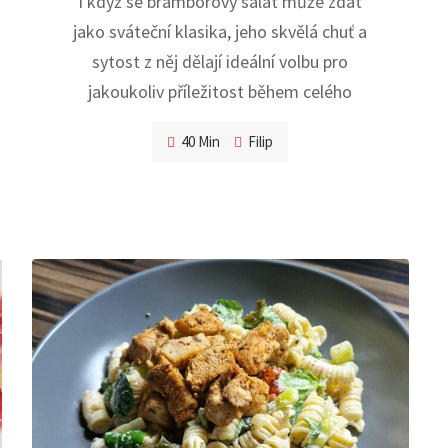
I když se bramborový salát může zdát
jako sváteční klasika, jeho skvělá chuť a
sytost z něj dělají ideální volbu pro
jakoukoliv příležitost během celého
40 Min
Filip