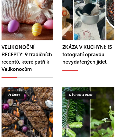
VELIKONOČNÍ
ZKÁZA V KUCHYNI: 15
RECEPTY: 9 tradičních
fotografií opravdu
receptů, které patří k
nevydařených jídel
Velikonocům
ČLÁNKY
NÁVODY A RADY