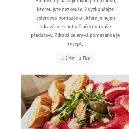
Hledáte tip na zajímavou pomazánku,
kterou jste nezkoušeli? Vyzkoušejte
celerovou pomazánku, která je nejen
zdravá, ale chuťově překoná vaše
představy. Zdravá celerová pomazánka je
recept,
0 Min
Filip