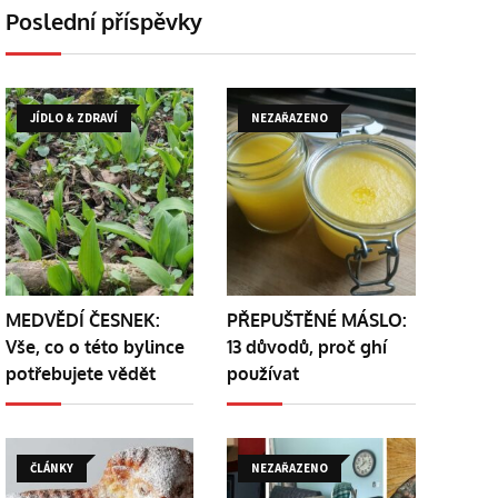
Poslední příspěvky
JÍDLO & ZDRAVÍ
NEZAŘAZENO
MEDVĚDÍ ČESNEK:
PŘEPUŠTĚNÉ MÁSLO:
Vše, co o této bylince
13 důvodů, proč ghí
potřebujete vědět
používat
ČLÁNKY
NEZAŘAZENO