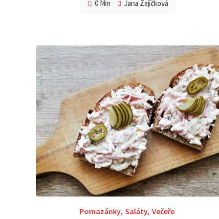
0 Min
Jana Zajíčková
Pomazánky
,
Saláty
,
Večeře