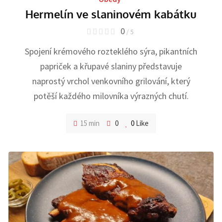
Hermelín ve slaninovém kabátku
0
/ 5
Spojení krémového rozteklého sýra, pikantních
papriček a křupavé slaniny představuje
naprostý vrchol venkovního grilování, který
potěší každého milovníka výrazných chutí.
15 min
0
0
Like