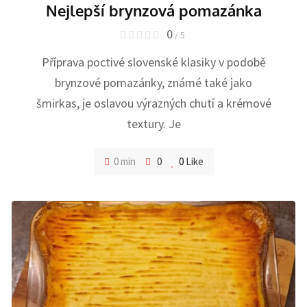
Nejlepší brynzová pomazánka
0
/ 5
Příprava poctivé slovenské klasiky v podobě
brynzové pomazánky, známé také jako
šmirkas, je oslavou výrazných chutí a krémové
textury. Je
0 min
0
0
Like