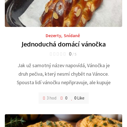
Dezerty
,
Snídaně
Jednoduchá domácí vánočka
0
/ 5
Jak už samotný název napovídá, Vánočka je
druh pečiva, který nesmí chybět na Vánoce.
Spousta lidí vánočku nepřipravuje, ale kupuje
3 hod
0
0
Like