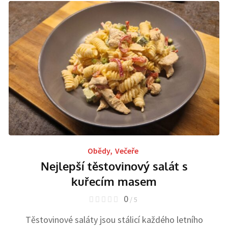
Obědy
,
Večeře
Nejlepší těstovinový salát s
kuřecím masem
0
/ 5
Těstovinové saláty jsou stálicí každého letního