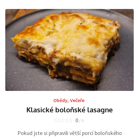
Obědy
,
Večeře
Klasické boloňské lasagne
0
/ 5
Pokud jste si připravili větší porcí boloňského