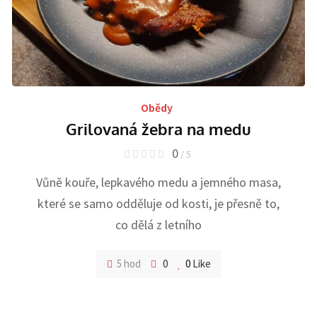
Obědy
Grilovaná žebra na medu
0
/ 5
Vůně kouře, lepkavého medu a jemného masa,
které se samo odděluje od kosti, je přesně to,
co dělá z letního
5 hod
0
0
Like