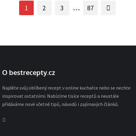
...
1
2
3
87
O bestrecepty.cz
Najděte svůj oblíbený recept v online kuchařce nebo se nechte
inspirovat ostatními. Nabízíme tisíce receptů a neustále
přidáváme nové včetně tipů, návodů i zajímavých článků.