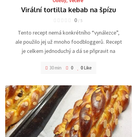
Obědy
,
Večeře
Virální tortilla kebab na špízu
0
/ 5
Tento recept nemá konkrétního “vynálezce”,
ale použilo jej už mnoho foodbloggerů. Recept
je celkem jednoduchý a dá se připravit na
30 min
0
0
Like