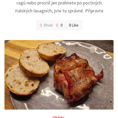
ragú nebo prostě jen prahnete po poctivých
italských lasagních, jste tu správně. Připravte
4 hod
0
0
Like
Obědy