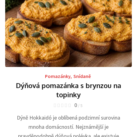
Pomazánky
,
Snídaně
Dýňová pomazánka s brynzou na
topinky
0
/ 5
Dýně Hokkaidó je oblíbená podzimní surovina
mnoha domácností. Nejznámější je
pravděpodobně dýňová polévka, ale existuje