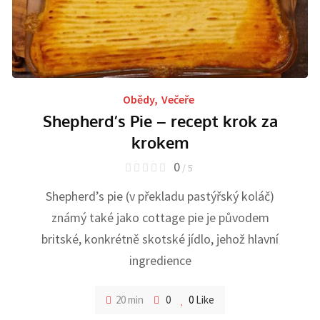
Obědy
,
Večeře
Shepherd’s Pie – recept krok za
krokem
0
/ 5
Shepherd’s pie (v překladu pastýřský koláč)
známý také jako cottage pie je původem
britské, konkrétně skotské jídlo, jehož hlavní
ingredience
20 min
0
0
Like