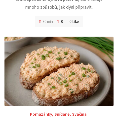
mnoho způsobů, jak dýni připravit.
30 min
0
0
Like
Pomazánky
,
Snídaně
,
Svačina