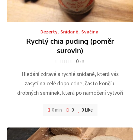
Dezerty
,
Snídaně
,
Svačina
Rychlý chia puding (poměr
surovin)
0
/ 5
Hledání zdravé a rychlé snídaně, která vás
zasytí na celé dopoledne, často končí u
drobných semínek, která po namočení vytvoří
0 min
0
0
Like