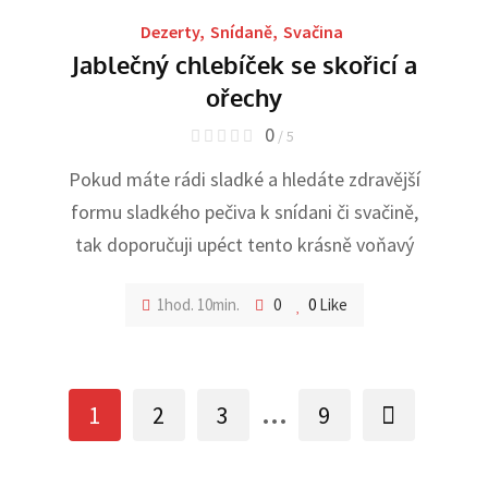
Dezerty
,
Snídaně
,
Svačina
Jablečný chlebíček se skořicí a
ořechy
0
/ 5
Pokud máte rádi sladké a hledáte zdravější
formu sladkého pečiva k snídani či svačině,
tak doporučuji upéct tento krásně voňavý
1hod. 10min.
0
0
Like
...
1
2
3
9