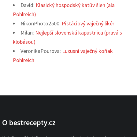
David
:
Klasický hospodský katův šleh (ala
Pohlreich)
NikonPhoto2500
:
Pistáciový vaječný likér
Milan
:
Nejlepší slovenská kapustnica (pravá s
klobásou)
VeronikaPourova
:
Luxusní vaječný koňak
Pohlreich
O bestrecepty.cz