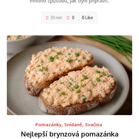
mnoho způsobů, jak dýni připravit.
30 min
0
0
Like
Pomazánky
,
Snídaně
,
Svačina
Nejlepší brynzová pomazánka