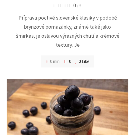
0
/ 5
Příprava poctivé slovenské klasiky v podobě
brynzové pomazánky, známé také jako
šmirkas, je oslavou výrazných chutí a krémové
textury. Je
0 min
0
0
Like