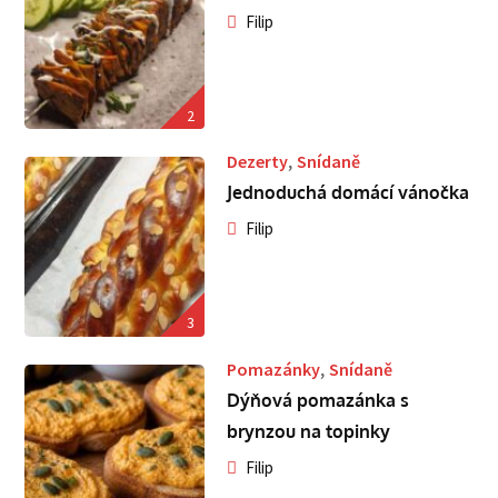
Filip
2
,
Dezerty
Snídaně
Jednoduchá domácí vánočka
Filip
3
,
Pomazánky
Snídaně
Dýňová pomazánka s
brynzou na topinky
Filip