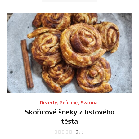
Dezerty
,
Snídaně
,
Svačina
Skořicové šneky z listového
těsta
0
/ 5