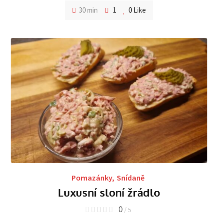
30 min
1
0
Like
Pomazánky
,
Snídaně
Luxusní sloní žrádlo
0
/ 5