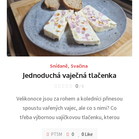
Snídaně
,
Svačina
Jednoduchá vaječná tlačenka
0
/ 5
Velikonoce jsou za rohem a koledníci přinesou
spoustu vařených vajec, ale co s nimi? Co
třeba výbornou vajíčkovou tlačenku, kterou
PT5M
0
0
Like