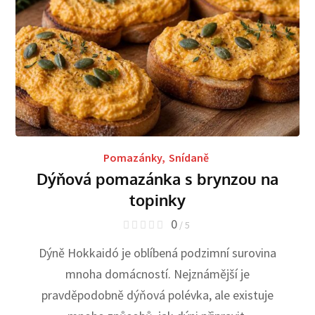
Pomazánky
,
Snídaně
Dýňová pomazánka s brynzou na
topinky
0
/ 5
Dýně Hokkaidó je oblíbená podzimní surovina
mnoha domácností. Nejznámější je
pravděpodobně dýňová polévka, ale existuje