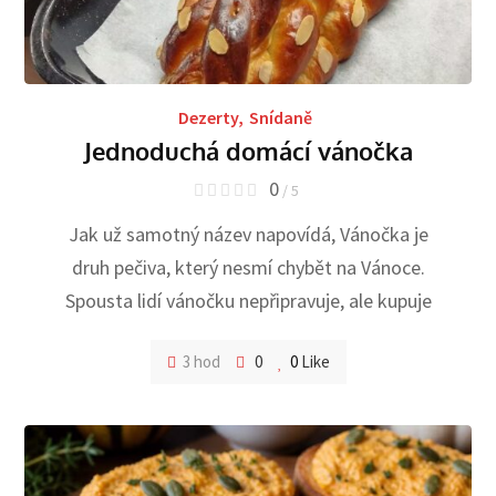
Dezerty
,
Snídaně
Jednoduchá domácí vánočka
0
/ 5
Jak už samotný název napovídá, Vánočka je
druh pečiva, který nesmí chybět na Vánoce.
Spousta lidí vánočku nepřipravuje, ale kupuje
3 hod
0
0
Like