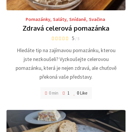
Pomazánky
,
Saláty
,
Snídaně
,
Svačina
Zdravá celerová pomazánka
5
/ 5
Hledáte tip na zajímavou pomazánku, kterou
jste nezkoušeli? Vyzkoušejte celerovou
pomazánku, která je nejen zdravá, ale chuťově
překoná vaše představy.
0 min
1
0
Like