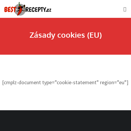
Skip
to
content
Zásady cookies (EU)
[cmplz-document type=”cookie-statement” region=”eu”]