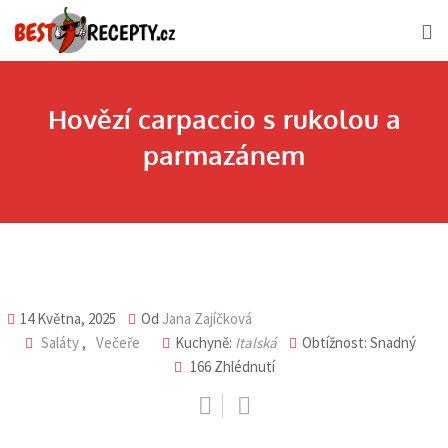
Skip
to
content
Hovězí carpaccio s rukolou a
parmazánem
14 Května, 2025
Od
Jana Zajíčková
Saláty
,
Večeře
Kuchyně:
Italská
Obtížnost: Snadný
166
Zhlédnutí