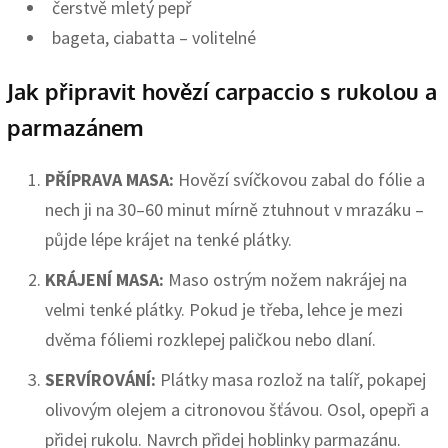
čerstvě mletý pepř
bageta, ciabatta – volitelné
Jak připravit hovězí carpaccio s rukolou a
parmazánem
PŘÍPRAVA MASA:
Hovězí svíčkovou zabal do fólie a
nech ji na 30–60 minut mírně ztuhnout v mrazáku –
půjde lépe krájet na tenké plátky.
KRÁJENÍ MASA:
Maso ostrým nožem nakrájej na
velmi tenké plátky. Pokud je třeba, lehce je mezi
dvěma fóliemi rozklepej paličkou nebo dlaní.
SERVÍROVÁNÍ:
Plátky masa rozlož na talíř, pokapej
olivovým olejem a citronovou šťávou. Osol, opepři a
přidej rukolu. Navrch přidej hoblinky parmazánu.