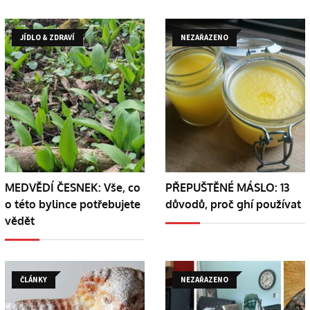
JÍDLO & ZDRAVÍ
NEZAŘAZENO
MEDVĚDÍ ČESNEK: Vše, co
PŘEPUŠTĚNÉ MÁSLO: 13
o této bylince potřebujete
důvodů, proč ghí používat
vědět
ČLÁNKY
NEZAŘAZENO