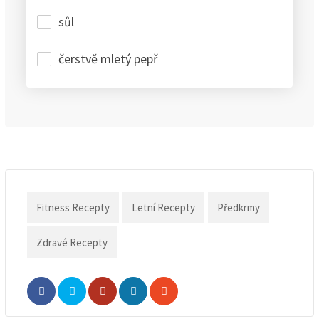
sůl
čerstvě mletý pepř
Fitness Recepty
Letní Recepty
Předkrmy
Zdravé Recepty
Whatsapp
Share
Print