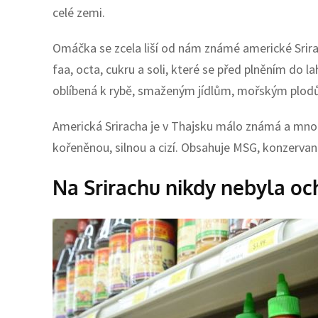
celé zemi.
Omáčka se zcela liší od nám známé americké Srirach
faa, octa, cukru a soli, které se před plněním do 
oblíbená k rybě, smaženým jídlům, mořským plod
Americká Sriracha je v Thajsku málo známá a mnoho li
kořeněnou, silnou a cizí. Obsahuje MSG, konzervan
Na Srirachu nikdy nebyla o