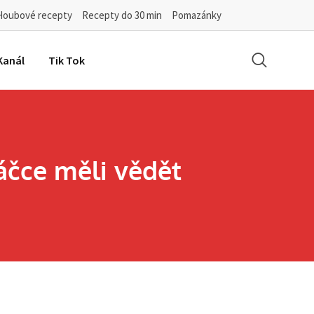
Houbové recepty
Recepty do 30 min
Pomazánky
Kanál
Tik Tok
máčce měli vědět