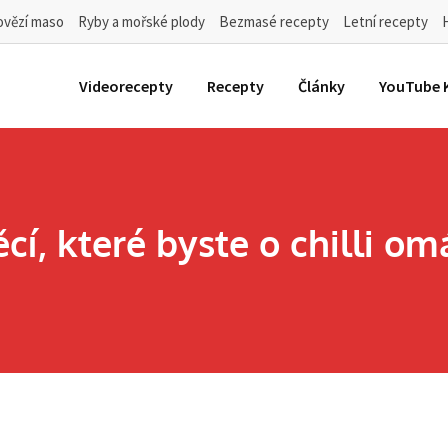
ovězí maso
Ryby a mořské plody
Bezmasé recepty
Letní recepty
Videorecepty
Recepty
Články
YouTube 
í, které byste o chilli o