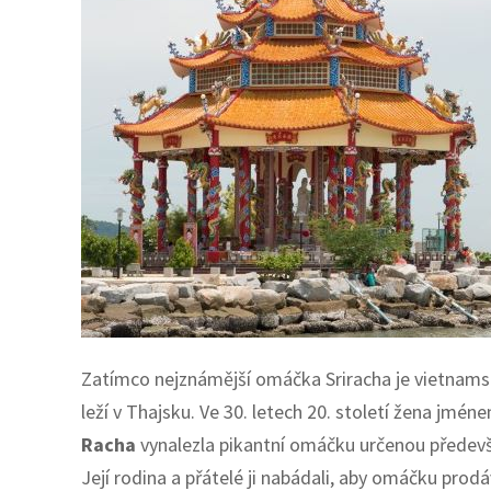
Zatímco nejznámější omáčka Sriracha je vietnams
leží v Thajsku. Ve 30. letech 20. století žena j
Racha
vynalezla pikantní omáčku určenou předev
Její rodina a přátelé ji nabádali, aby omáčku pro