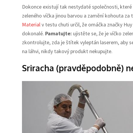
Dokonce existují tak nestydaté společnosti, které
zeleného víčka jinou barvou a zamění kohouta za 
Material
v testu chuti určil, že omáčka značky Huy
dokonalé.
Pamatujte:
ujistěte se, že je víčko ze
zkontrolujte, zda je štítek vyleptán laserem, ab
na láhvi, nikdy takový produkt nekupujte.
Sriracha (pravděpodobně) ne