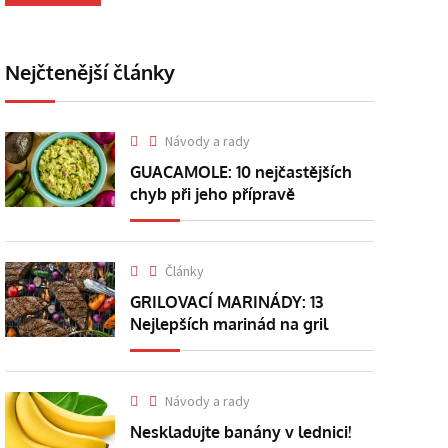
Nejčtenější články
Návody a rady
GUACAMOLE: 10 nejčastějších
chyb při jeho přípravě
Články
GRILOVACÍ MARINÁDY: 13
Nejlepších marinád na gril
Návody a rady
Neskladujte banány v lednici!