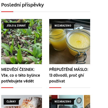
Poslední příspěvky
JÍDLO & ZDRAVÍ
NEZAŘAZENO
MEDVĚDÍ ČESNEK:
PŘEPUŠTĚNÉ MÁSLO:
Vše, co o této bylince
13 důvodů, proč ghí
potřebujete vědět
používat
ČLÁNKY
NEZAŘAZENO