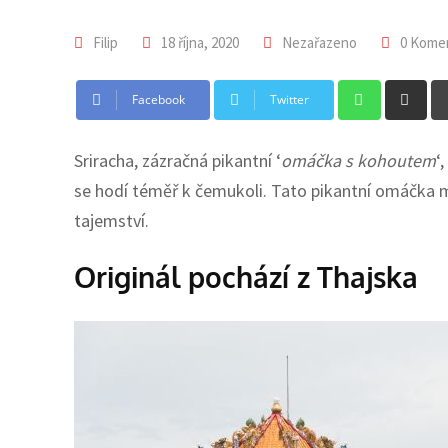
Filip
18 října, 2020
Nezařazeno
0 Kome
Whatsap
Sh
Facebook
Twitter
via
Em
Sriracha, zázračná pikantní ‘
omáčka s kohoutem
‘
se hodí téměř k čemukoli. Tato pikantní omáčka má
tajemství.
Originál pochází z Thajska