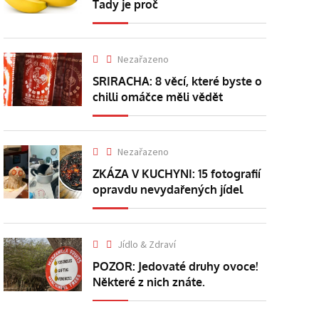
Tady je proč
Nezařazeno
SRIRACHA: 8 věcí, které byste o
chilli omáčce měli vědět
Nezařazeno
ZKÁZA V KUCHYNI: 15 fotografií
opravdu nevydařených jídel
Jídlo & Zdraví
POZOR: Jedovaté druhy ovoce!
Některé z nich znáte.