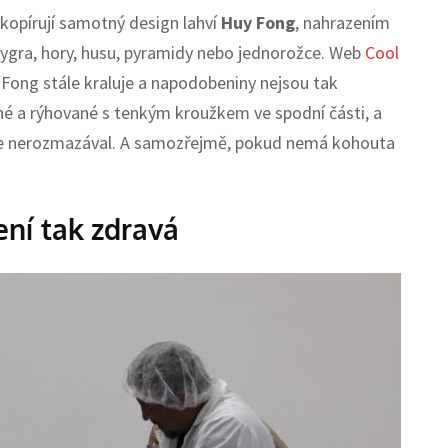
 kopírují samotný design lahví
Huy Fong
, nahrazením
tygra, hory, husu, pyramidy nebo jednorožce. Web
Cool
 Fong stále kraluje a napodobeniny nejsou tak
lené a rýhované s tenkým kroužkem ve spodní části, a
y se nerozmazával. A samozřejmě, pokud nemá kohouta
ní tak zdravá