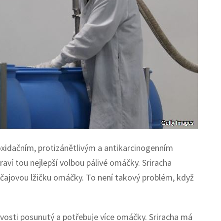
ioxidačním, protizánětlivým a antikarcinogenním
raví tou nejlepší volbou pálivé omáčky. Sriracha
čajovou lžičku omáčky. To není takový problém, když
ivosti posunutý a potřebuje více omáčky. Sriracha má