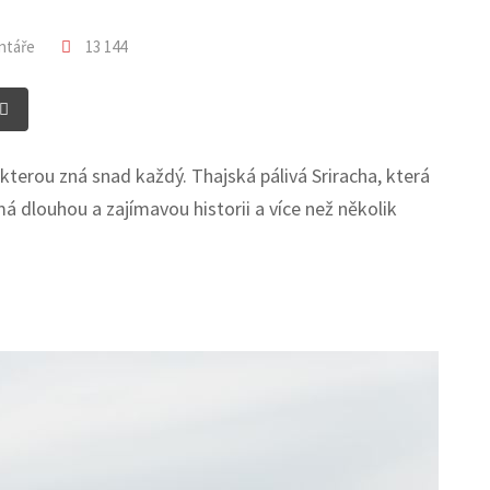
ntáře
13 144
p
are
Print
ail
, kterou zná snad každý. Thajská pálivá Sriracha, která
 dlouhou a zajímavou historii a více než několik