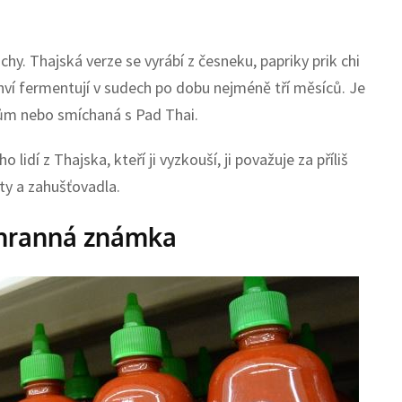
y. Thajská verze se vyrábí z česneku, papriky prik chi
lahví fermentují v sudech po dobu nejméně tří měsíců. Je
ům nebo smíchaná s Pad Thai.
dí z Thajska, kteří ji vyzkouší, ji považuje za příliš
ty a zahušťovadla.
chranná známka