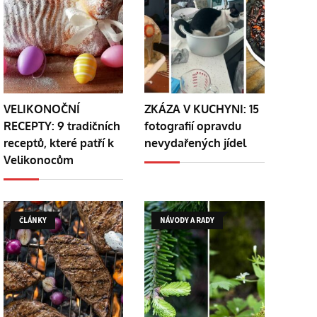
VELIKONOČNÍ
ZKÁZA V KUCHYNI: 15
RECEPTY: 9 tradičních
fotografií opravdu
receptů, které patří k
nevydařených jídel
Velikonocům
ČLÁNKY
NÁVODY A RADY