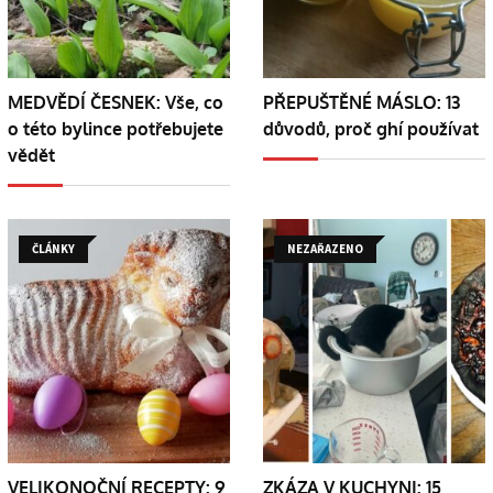
MEDVĚDÍ ČESNEK: Vše, co
PŘEPUŠTĚNÉ MÁSLO: 13
o této bylince potřebujete
důvodů, proč ghí používat
vědět
ČLÁNKY
NEZAŘAZENO
VELIKONOČNÍ RECEPTY: 9
ZKÁZA V KUCHYNI: 15