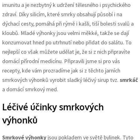
imunitu a je nezbytný k udržení tělesného i psychického
zdraví. Díky silicím, které smrky obsahují působí i na
dýchací cesty, pomáhá při rýmě i kašli, tiší bolesti svalů a
kloubů. Mladé výhonky jsou velmi měkké, takže se dají
konzumovat hned po utrhnutí nebo přidat do salátu. To
nejlepší co však můžete udělat je, že si z nich připravíte
domácí přírodní medicínu. Připravili jsme si pro vás
recepty, kde vám prozradíme jak si z těchto jarních
smrkových výhonků vyrobit sladký léčivý sirup tvz.
smrkáč
a domácí smrkový med.
Léčivé účinky smrkových
výhonků
Smrkové výhonky
jsou pokladem ve světě bylinek. Tyto