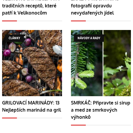
tradičních receptů, které
fotografií opravdu
patří k Velikonocům
nevydařených jídel
ČLÁNKY
NÁVODY A RADY
GRILOVACÍ MARINÁDY: 13
SMRKÁČ: Připravte si sirup
Nejlepších marinád na gril
a med ze smrkových
výhonků