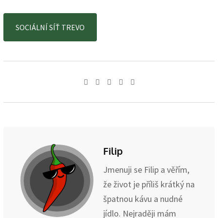
SOCIÁLNÍ SÍŤ TREVO
Whatsapp
Share
Print
via
Email
Filip
Jmenuji se Filip a věřím,
že život je příliš krátký na
špatnou kávu a nudné
jídlo. Nejraději mám