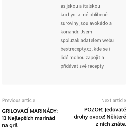
asijskou a italskou
kuchyni a mé oblíbené
suroviny jsou avokádo a
koriandr. Jsem
spoluzakladatelem webu
bestrecepty.cz, kde se i
lidé mohou zapojit a
přidávat své recepty.
Previous article
Next article
POZOR: Jedovaté
GRILOVACÍ MARINÁDY:
druhy ovoce! Některé
13 Nejlepších marinád
z nich znáte.
na gril