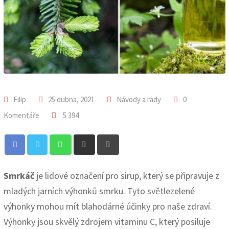
Filip
25 dubna, 2021
Návody a rady
0
Komentáře
5 394
Whatsapp
Share
Print
via
Email
Smrkáč
je lidové označení pro sirup, který se připravuje z
mladých jarních výhonků smrku. Tyto světlezelené
výhonky mohou mít blahodárné účinky pro naše zdraví.
Výhonky jsou skvělý zdrojem vitaminu C, který posiluje