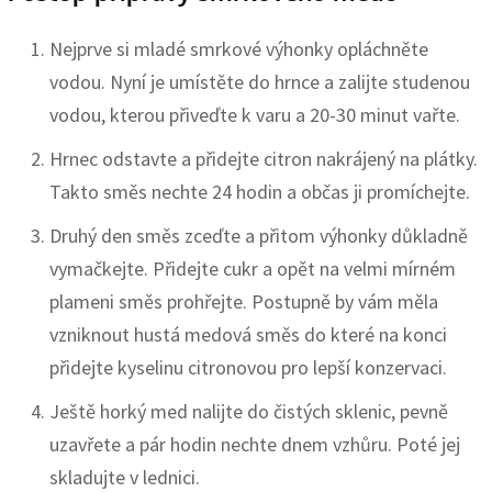
Nejprve si mladé smrkové výhonky opláchněte
vodou. Nyní je umístěte do hrnce a zalijte studenou
vodou, kterou přiveďte k varu a 20-30 minut vařte.
Hrnec odstavte a přidejte citron nakrájený na plátky.
Takto směs nechte 24 hodin a občas ji promíchejte.
Druhý den směs zceďte a přitom výhonky důkladně
vymačkejte. Přidejte cukr a opět na velmi mírném
plameni směs prohřejte. Postupně by vám měla
vzniknout hustá medová směs do které na konci
přidejte kyselinu citronovou pro lepší konzervaci.
Ještě horký med nalijte do čistých sklenic, pevně
uzavřete a pár hodin nechte dnem vzhůru. Poté jej
skladujte v lednici.