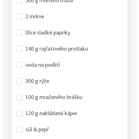
500 g mletého masa
2 mrkve
lžíce sladké papriky
140 g rajčatového protlaku
voda na podlití
300 g rýže
100 g mraženého hrášku
120 g nakládané kápie
sůl & pepř