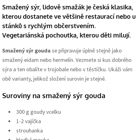
Smažený sýr, lidově smažák je česká klasika,
kterou dostanete ve většině restaurací nebo u
stánků s rychlým občerstvením.
Vegetariánská pochoutka, kterou děti milují.
Smažený sýr gouda
se připravuje úplně stejně jako
smažený eidam nebo hermelín. Vezmete si kus dobrého
sýra a ten obalíte v trojobale nebo v těstíčku. Ukáži vám
obě varianty, jelikož složení surovin je stejné.
Suroviny na smažený sýr gouda
300 g goudy vcelku
1-2 vajíčka
strouhanka
hladká mouka