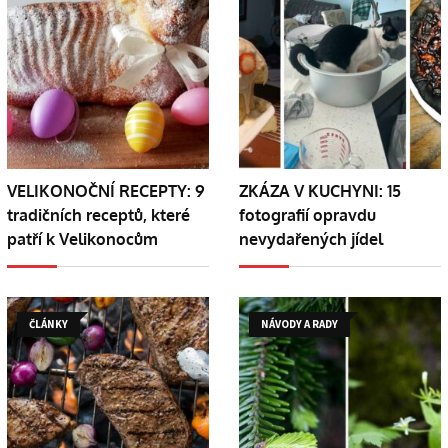
VELIKONOČNÍ RECEPTY: 9
ZKÁZA V KUCHYNI: 15
tradičních receptů, které
fotografií opravdu
patří k Velikonocům
nevydařených jídel
ČLÁNKY
NÁVODY A RADY