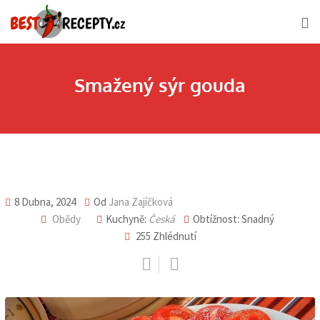
Skip
to
content
Smažený sýr gouda
8 Dubna, 2024
Od
Jana Zajíčková
Obědy
Kuchyně:
Česká
Obtížnost: Snadný
255
Zhlédnutí