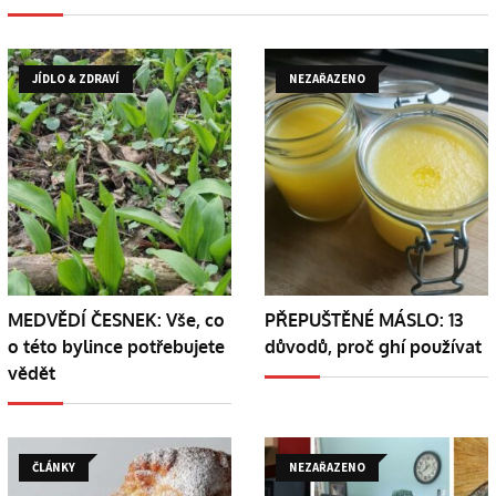
JÍDLO & ZDRAVÍ
NEZAŘAZENO
MEDVĚDÍ ČESNEK: Vše, co
PŘEPUŠTĚNÉ MÁSLO: 13
o této bylince potřebujete
důvodů, proč ghí používat
vědět
ČLÁNKY
NEZAŘAZENO