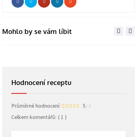
Whatsapp
Share
Print
via
Email
Mohlo by se vám líbit
Hodnocení receptu
Průměrné hodnocení:
5
/ 5
Celkem komentářů:
( 1 )