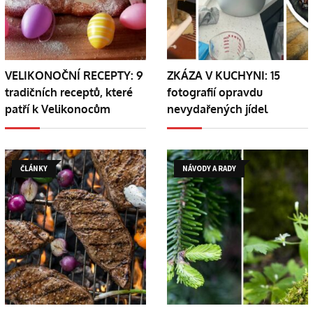
VELIKONOČNÍ RECEPTY: 9
ZKÁZA V KUCHYNI: 15
tradičních receptů, které
fotografií opravdu
patří k Velikonocům
nevydařených jídel
ČLÁNKY
NÁVODY A RADY