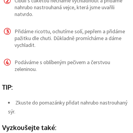
Cibuli s cuketou necháme vychladnout a přidáme
nahrubo nastrouhaná vejce, která jsme uvařili
natvrdo.
Přidáme ricottu, ochutíme solí, pepřem a přidáme
pažitku dle chuti. Důkladně promícháme a dáme
vychladit.
Podáváme s oblíbeným pečivem a čerstvou
zeleninou.
TIP:
Zkuste do pomazánky přidat nahrubo nastrouhaný
sýr.
Vyzkoušejte také: