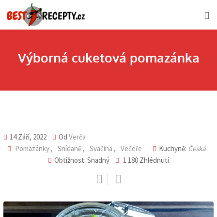
Skip
to
content
Výborná cuketová pomazánka
14 Září, 2022
Od
Verča
Pomazánky
,
Snídaně
,
Svačina
,
Večeře
Kuchyně:
Česká
Obtížnost: Snadný
1 180
Zhlédnutí