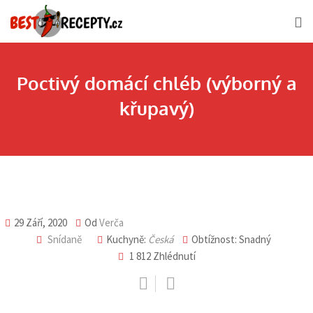
Skip
to
content
Poctivý domácí chléb (výborný a
křupavý)
29 Září, 2020
Od
Verča
Snídaně
Kuchyně:
Česká
Obtížnost: Snadný
1 812
Zhlédnutí