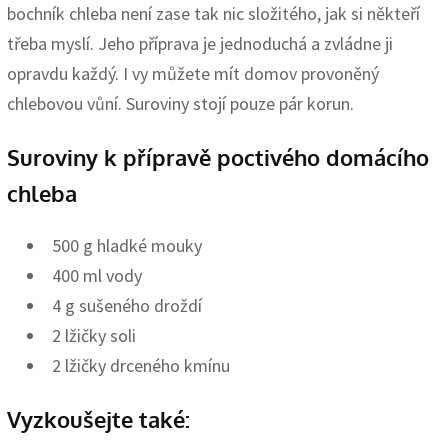
bochník chleba není zase tak nic složitého, jak si někteří
třeba myslí. Jeho příprava je jednoduchá a zvládne ji
opravdu každý. I vy můžete mít domov provoněný
chlebovou vůní. Suroviny stojí pouze pár korun.
Suroviny k přípravě poctivého domácího
chleba
500 g hladké mouky
400 ml vody
4 g sušeného droždí
2 lžičky soli
2 lžičky drceného kmínu
Vyzkoušejte také: