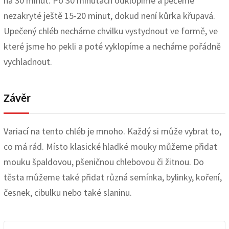
na 30 minut. Po 30 minutách odklopíme a pečeme
nezakryté ještě 15-20 minut, dokud není kůrka křupavá.
Upečený chléb necháme chvilku vystydnout ve formě, ve
které jsme ho pekli a poté vyklopíme a necháme pořádně
vychladnout.
Závěr
Variací na tento chléb je mnoho. Každý si může vybrat to,
co má rád. Místo klasické hladké mouky můžeme přidat
mouku špaldovou, pšeničnou chlebovou či žitnou. Do
těsta můžeme také přidat různá semínka, bylinky, koření,
česnek, cibulku nebo také slaninu.