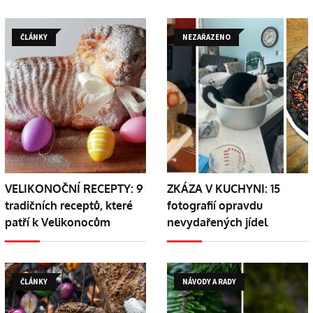
ČLÁNKY
NEZAŘAZENO
VELIKONOČNÍ RECEPTY: 9
ZKÁZA V KUCHYNI: 15
tradičních receptů, které
fotografií opravdu
patří k Velikonocům
nevydařených jídel
ČLÁNKY
NÁVODY A RADY