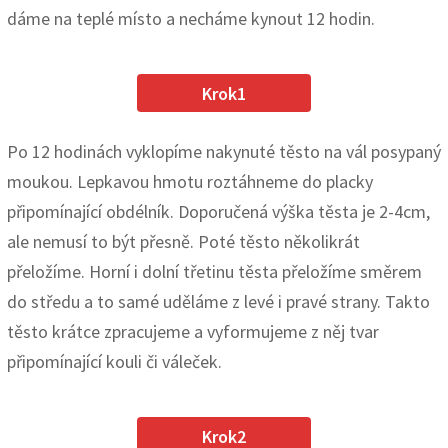
dáme na teplé místo a necháme kynout 12 hodin.
Krok1
Po 12 hodinách vyklopíme nakynuté těsto na vál posypaný
moukou. Lepkavou hmotu roztáhneme do placky
připomínající obdélník. Doporučená výška těsta je 2-4cm,
ale nemusí to být přesně. Poté těsto několikrát
přeložíme. Horní i dolní třetinu těsta přeložíme směrem
do středu a to samé uděláme z levé i pravé strany. Takto
těsto krátce zpracujeme a vyformujeme z něj tvar
připomínající kouli či váleček.
Krok2