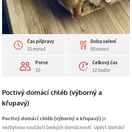
Čas přípravy
Doba vaření
15 minut
50 minut
Porce
Celkový čas
10
12 hodin
Poctivý domácí chléb (výborný a
křupavý)
Poctivý domácí chléb (výborný a křupavý)
je
nezbytnou součástí českých domácností. Upéct domácí