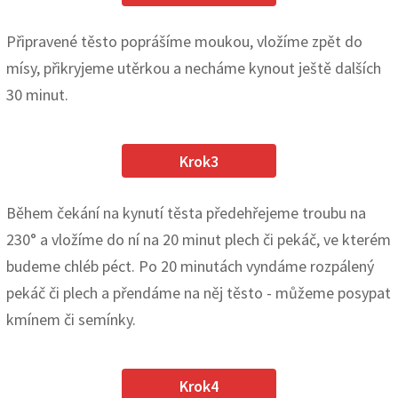
Připravené těsto poprášíme moukou, vložíme zpět do
mísy, přikryjeme utěrkou a necháme kynout ještě dalších
30 minut.
Krok3
Během čekání na kynutí těsta předehřejeme troubu na
230° a vložíme do ní na 20 minut plech či pekáč, ve kterém
budeme chléb péct. Po 20 minutách vyndáme rozpálený
pekáč či plech a přendáme na něj těsto - můžeme posypat
kmínem či semínky.
Krok4