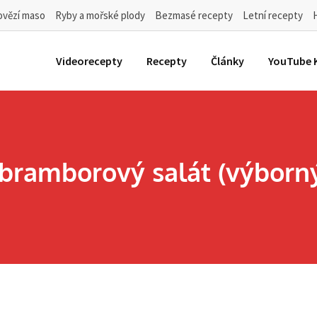
ovězí maso
Ryby a mořské plody
Bezmasé recepty
Letní recepty
Videorecepty
Recepty
Články
YouTube 
 bramborový salát (výborný