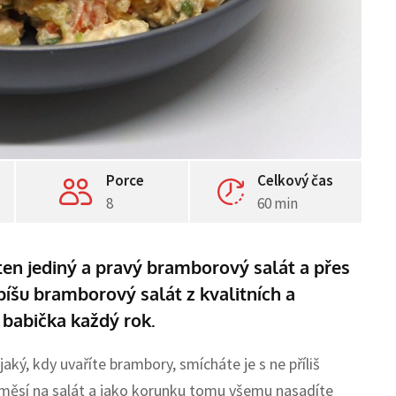
Porce
Celkový čas
8
60 min
 ten jediný a pravý bramborový salát a přes
píšu bramborový salát z kvalitních a
 babička každý rok.
jaký, kdy uvaříte brambory, smícháte je s ne příliš
měsí na salát a jako korunku tomu všemu nasadíte