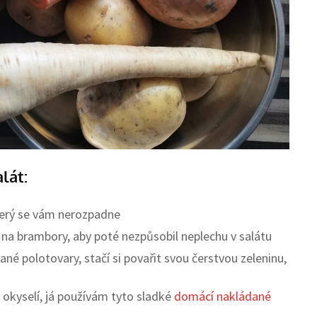
lát:
který se vám nerozpadne
y na brambory, aby poté nezpůsobil neplechu v salátu
né polotovary, stačí si povařit svou čerstvou zeleninu,
 okyselí, já používám tyto sladké
domácí nakládané