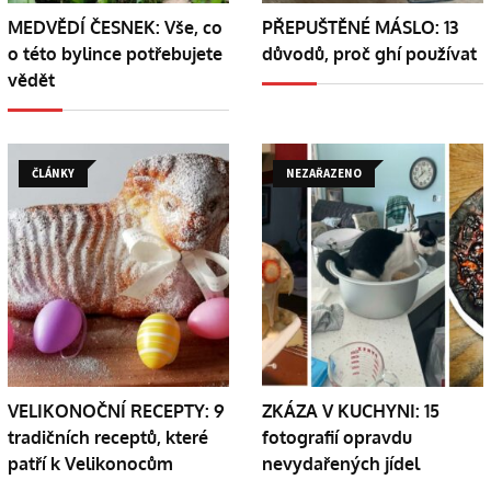
MEDVĚDÍ ČESNEK: Vše, co
PŘEPUŠTĚNÉ MÁSLO: 13
o této bylince potřebujete
důvodů, proč ghí používat
vědět
ČLÁNKY
NEZAŘAZENO
VELIKONOČNÍ RECEPTY: 9
ZKÁZA V KUCHYNI: 15
tradičních receptů, které
fotografií opravdu
patří k Velikonocům
nevydařených jídel