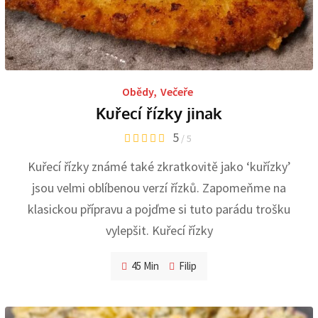
Obědy
,
Večeře
Kuřecí řízky jinak
5
/ 5
Kuřecí řízky známé také zkratkovitě jako ‘kuřízky’
jsou velmi oblíbenou verzí řízků. Zapomeňme na
klasickou přípravu a pojďme si tuto parádu trošku
vylepšit. Kuřecí řízky
45 Min
Filip