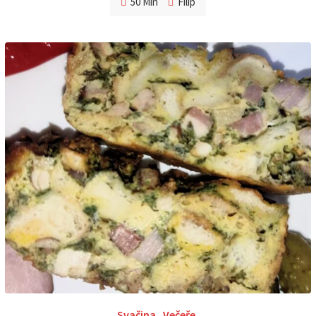
50 Min
Filip
Svačina
,
Večeře