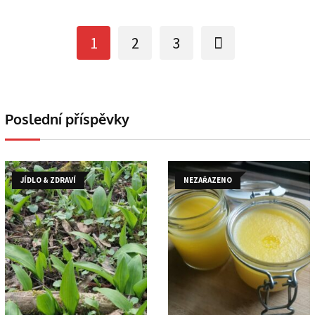
1
2
3
Poslední příspěvky
JÍDLO & ZDRAVÍ
NEZAŘAZENO