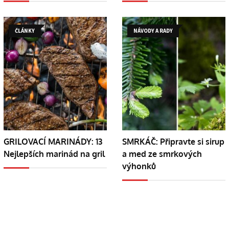
ČLÁNKY
NÁVODY A RADY
GRILOVACÍ MARINÁDY: 13
SMRKÁČ: Připravte si sirup
Nejlepších marinád na gril
a med ze smrkových
výhonků