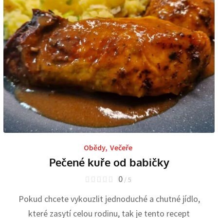
Obědy
,
Večeře
Pečené kuře od babičky
0
/ 5
Pokud chcete vykouzlit jednoduché a chutné jídlo,
které zasytí celou rodinu, tak je tento recept