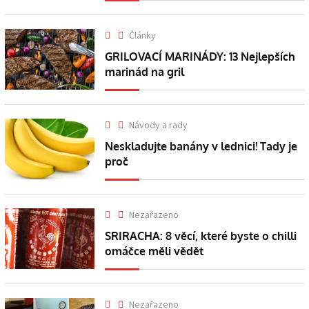
Články
GRILOVACÍ MARINÁDY: 13 Nejlepších
marinád na gril
Návody a rady
Neskladujte banány v lednici! Tady je
proč
Nezařazeno
SRIRACHA: 8 věcí, které byste o chilli
omáčce měli vědět
Nezařazeno