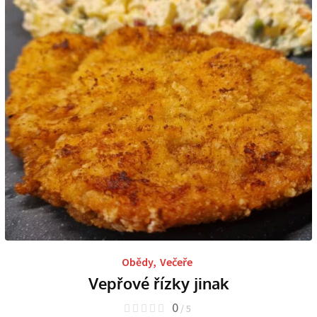
Obědy
,
Večeře
Vepřové řízky jinak
0
/ 5