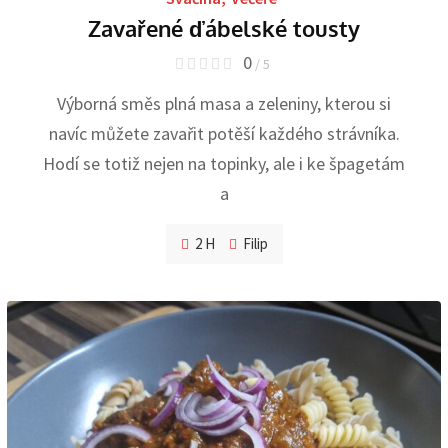
Zavařené ďábelské tousty
0
/ 5
Výborná směs plná masa a zeleniny, kterou si
navíc můžete zavařit potěší každého strávníka.
Hodí se totiž nejen na topinky, ale i ke špagetám
a
2 H
Filip