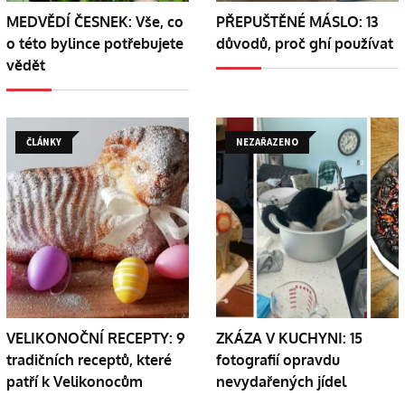
MEDVĚDÍ ČESNEK: Vše, co
PŘEPUŠTĚNÉ MÁSLO: 13
o této bylince potřebujete
důvodů, proč ghí používat
vědět
ČLÁNKY
NEZAŘAZENO
VELIKONOČNÍ RECEPTY: 9
ZKÁZA V KUCHYNI: 15
tradičních receptů, které
fotografií opravdu
patří k Velikonocům
nevydařených jídel