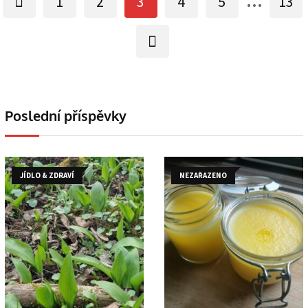
1
2
3
4
5
13
Poslední příspěvky
JÍDLO & ZDRAVÍ
NEZAŘAZENO