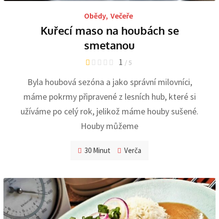
Obědy
,
Večeře
Kuřecí maso na houbách se
smetanou
1
/ 5
Byla houbová sezóna a jako správní milovníci,
máme pokrmy připravené z lesních hub, které si
užíváme po celý rok, jelikož máme houby sušené.
Houby můžeme
30 Minut
Verča