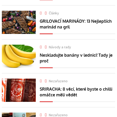
Články
GRILOVACÍ MARINÁDY: 13 Nejlepších
marinád na gril
Návody a rady
Neskladujte banány v lednici! Tady je
proč
Nezařazeno
SRIRACHA: 8 věcí, které byste o chilli
omáčce měli vědět
Nezařazeno