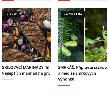
ČLÁNKY
NÁVODY A RADY
GRILOVACÍ MARINÁDY: 13
SMRKÁČ: Připravte si sirup
Nejlepších marinád na gril
a med ze smrkových
výhonků