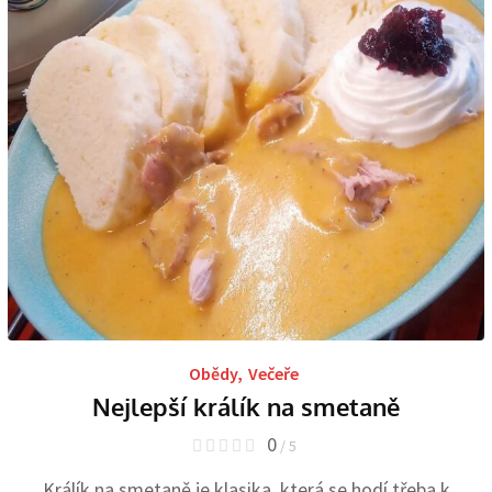
Obědy
,
Večeře
Nejlepší králík na smetaně
0
/ 5
Králík na smetaně je klasika, která se hodí třeba k