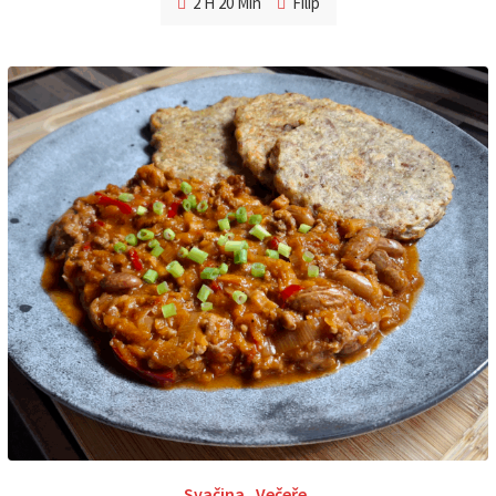
2 H 20 Min
Filip
Svačina
,
Večeře