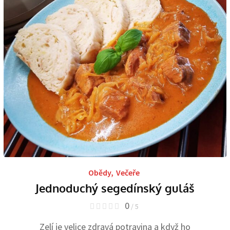
Obědy
,
Večeře
Jednoduchý segedínský guláš
0
/ 5
Zelí je velice zdravá potravina a když ho