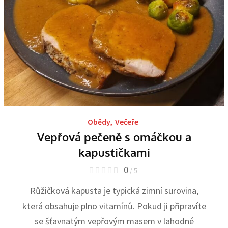
Obědy
,
Večeře
Vepřová pečeně s omáčkou a
kapustičkami
0
/ 5
Růžičková kapusta je typická zimní surovina,
která obsahuje plno vitamínů. Pokud ji připravíte
se šťavnatým vepřovým masem v lahodné