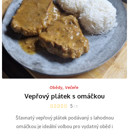
Obědy
,
Večeře
Vepřový plátek s omáčkou
5
/ 5
Šťavnatý vepřový plátek podávaný s lahodnou
omáčkou je ideální volbou pro vydatný oběd i