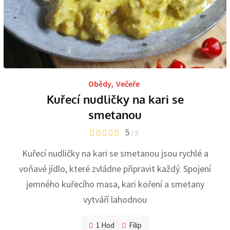
Obědy
,
Večeře
Kuřecí nudličky na kari se
smetanou
5
/ 5
Kuřecí nudličky na kari se smetanou jsou rychlé a
voňavé jídlo, které zvládne připravit každý. Spojení
jemného kuřecího masa, kari koření a smetany
vytváří lahodnou
1 Hod
Filip