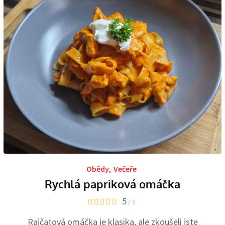
Obědy
,
Večeře
Rychlá papriková omáčka
5
/ 5
Rajčatová omáčka je klasika, ale zkoušeli jste