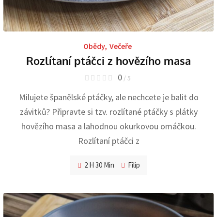
Obědy
,
Večeře
Rozlítaní ptáčci z hovězího masa
0
/ 5
Milujete španělské ptáčky, ale nechcete je balit do
závitků? Připravte si tzv. rozlítané ptáčky s plátky
hovězího masa a lahodnou okurkovou omáčkou.
Rozlítaní ptáčci z
2 H 30 Min
Filip