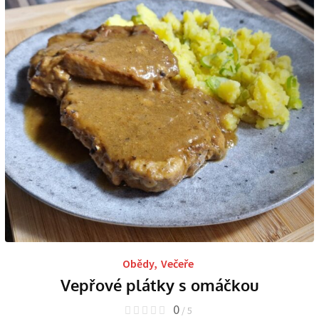
Obědy
,
Večeře
Vepřové plátky s omáčkou
0
/ 5