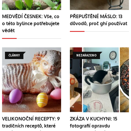
MEDVĚDÍ ČESNEK: Vše, co
PŘEPUŠTĚNÉ MÁSLO: 13
o této bylince potřebujete
důvodů, proč ghí používat
vědět
ČLÁNKY
NEZAŘAZENO
VELIKONOČNÍ RECEPTY: 9
ZKÁZA V KUCHYNI: 15
tradičních receptů, které
fotografií opravdu