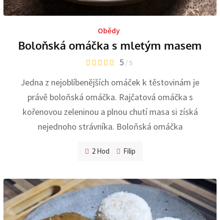
Obědy
Boloňská omáčka s mletým masem
5
/ 5
Jedna z nejoblíbenějších omáček k těstovinám je
právě boloňská omáčka. Rajčatová omáčka s
kořenovou zeleninou a plnou chutí masa si získá
nejednoho strávníka. Boloňská omáčka
2 Hod
Filip