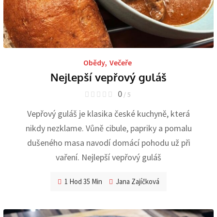
Obědy
,
Večeře
Nejlepší vepřový guláš
0
/ 5
Vepřový guláš je klasika české kuchyně, která
nikdy nezklame. Vůně cibule, papriky a pomalu
dušeného masa navodí domácí pohodu už při
vaření. Nejlepší vepřový guláš
1 Hod 35 Min
Jana Zajíčková