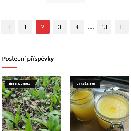
...
1
2
3
4
13
Poslední příspěvky
JÍDLO & ZDRAVÍ
NEZAŘAZENO