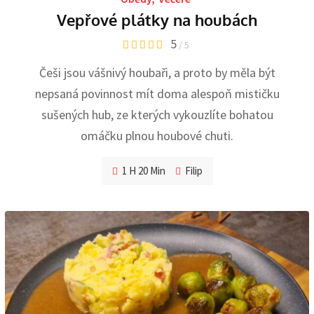
Vepřové plátky na houbách
5
/ 5
Češi jsou vášnivý houbaři, a proto by měla být
nepsaná povinnost mít doma alespoň mističku
sušených hub, ze kterých vykouzlíte bohatou
omáčku plnou houbové chuti.
1 H 20 Min
Filip