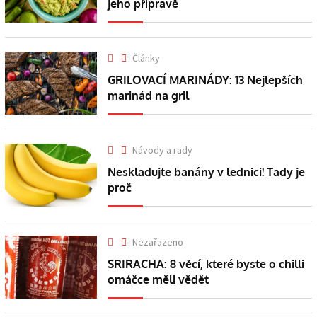
jeho přípravě
Články
GRILOVACÍ MARINÁDY: 13 Nejlepších
marinád na gril
Návody a rady
Neskladujte banány v lednici! Tady je
proč
Nezařazeno
SRIRACHA: 8 věcí, které byste o chilli
omáčce měli vědět