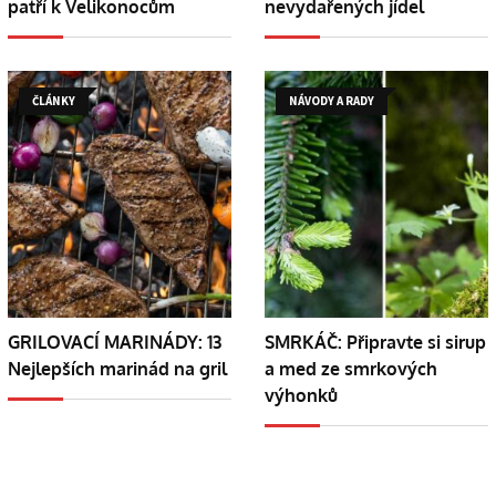
patří k Velikonocům
nevydařených jídel
ČLÁNKY
NÁVODY A RADY
GRILOVACÍ MARINÁDY: 13
SMRKÁČ: Připravte si sirup
Nejlepších marinád na gril
a med ze smrkových
výhonků