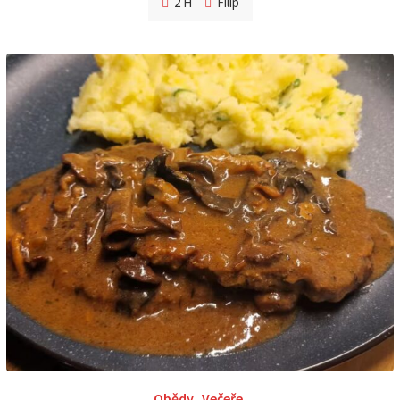
2 H
Filip
Obědy
,
Večeře