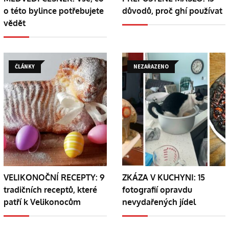
o této bylince potřebujete
důvodů, proč ghí používat
vědět
ČLÁNKY
NEZAŘAZENO
VELIKONOČNÍ RECEPTY: 9
ZKÁZA V KUCHYNI: 15
tradičních receptů, které
fotografií opravdu
patří k Velikonocům
nevydařených jídel