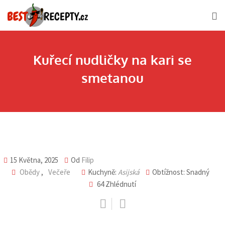
Skip
to
content
Kuřecí nudličky na kari se
smetanou
15 Května, 2025
Od
Filip
Obědy
,
Večeře
Kuchyně:
Asijská
Obtížnost: Snadný
64
Zhlédnutí