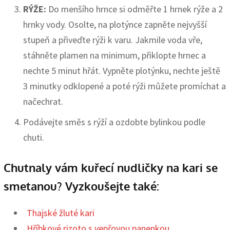
RÝŽE:
Do menšího hrnce si odměřte 1 hrnek rýže a 2
hrnky vody. Osolte, na plotýnce zapněte nejvyšší
stupeň a přiveďte rýži k varu. Jakmile voda vře,
stáhněte plamen na minimum, přiklopte hrnec a
nechte 5 minut hřát. Vypněte plotýnku, nechte ještě
3 minutky odklopené a poté rýži můžete promíchat a
načechrat.
Podávejte směs s rýží a ozdobte bylinkou podle
chuti.
Chutnaly vám kuřecí nudličky na kari se
smetanou? Vyzkoušejte také:
Thajské žluté kari
Hříbkové rizoto s vepřovou panenkou