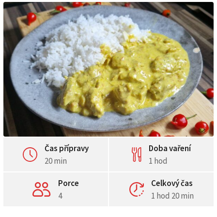
Čas přípravy
Doba vaření
20 min
1 hod
Porce
Celkový čas
4
1 hod 20 min