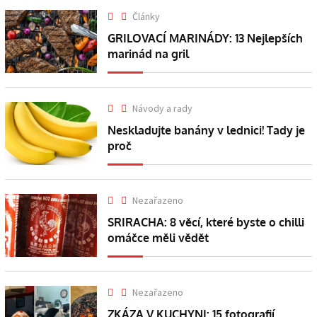
Články
GRILOVACÍ MARINÁDY: 13 Nejlepších
marinád na gril
Návody a rady
Neskladujte banány v lednici! Tady je
proč
Nezařazeno
SRIRACHA: 8 věcí, které byste o chilli
omáčce měli vědět
Nezařazeno
ZKÁZA V KUCHYNI: 15 fotografií