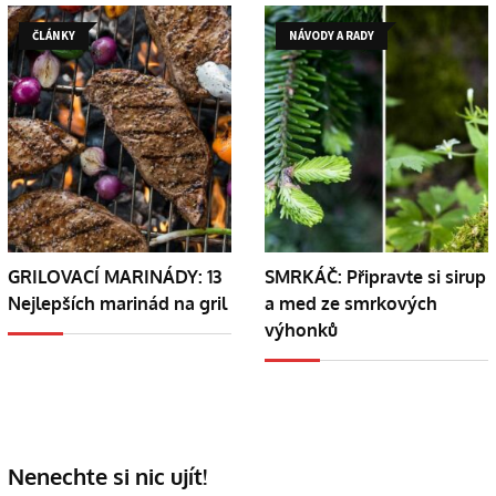
ČLÁNKY
NÁVODY A RADY
GRILOVACÍ MARINÁDY: 13
SMRKÁČ: Připravte si sirup
Nejlepších marinád na gril
a med ze smrkových
výhonků
Nenechte si nic ujít!