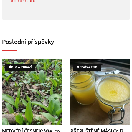
komentářů.
Poslední příspěvky
JÍDLO & ZDRAVÍ
NEZAŘAZENO
MEDVĚDÍ ČESNEK: Vše, co
PŘEPUŠTĚNÉ MÁSLO: 13