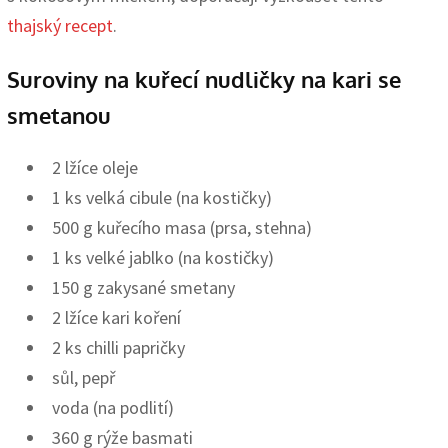
thajský recept
.
Suroviny na kuřecí nudličky na kari se
smetanou
2
lžíce
oleje
1
ks
velká cibule
(na kostičky)
500
g
kuřecího masa
(prsa, stehna)
1
ks
velké jablko
(na kostičky)
150
g
zakysané smetany
2
lžíce
kari koření
2
ks
chilli papričky
sůl, pepř
voda
(na podlití)
360 g rýže basmati