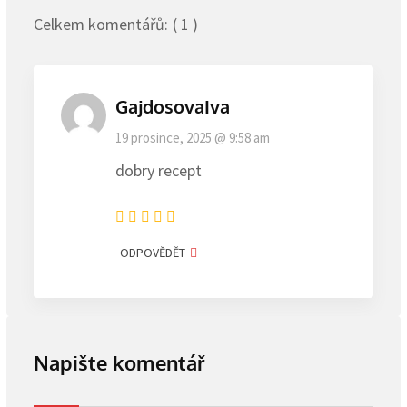
Celkem komentářů:
( 1 )
GajdosovaIva
19 prosince, 2025 @ 9:58 am
dobry recept
ODPOVĚDĚT
Napište komentář