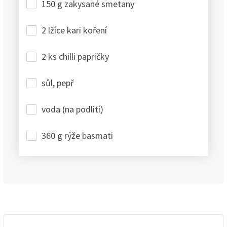
150 g zakysané smetany
2 lžíce kari koření
2 ks chilli papričky
sůl, pepř
voda (na podlití)
360 g rýže basmati