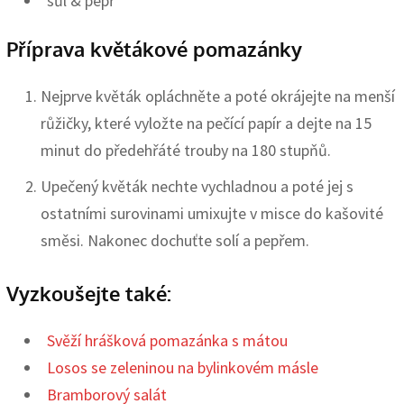
sůl & pepř
Příprava květákové pomazánky
Nejprve květák opláchněte a poté okrájejte na menší
růžičky, které vyložte na pečící papír a dejte na 15
minut do předehřáté trouby na 180 stupňů.
Upečený květák nechte vychladnou a poté jej s
ostatními surovinami umixujte v misce do kašovité
směsi. Nakonec dochuťte solí a pepřem.
Vyzkoušejte také:
Svěží hrášková pomazánka s mátou
Losos se zeleninou na bylinkovém másle
Bramborový salát