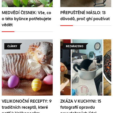
MEDVĚDÍ ČESNEK: Vše, co
PŘEPUŠTĚNÉ MÁSLO: 13
o této bylince potřebujete
důvodů, proč ghí používat
vědět
ČLÁNKY
NEZAŘAZENO
VELIKONOČNÍ RECEPTY: 9
ZKÁZA V KUCHYNI: 15
tradičních receptů, které
fotografií opravdu