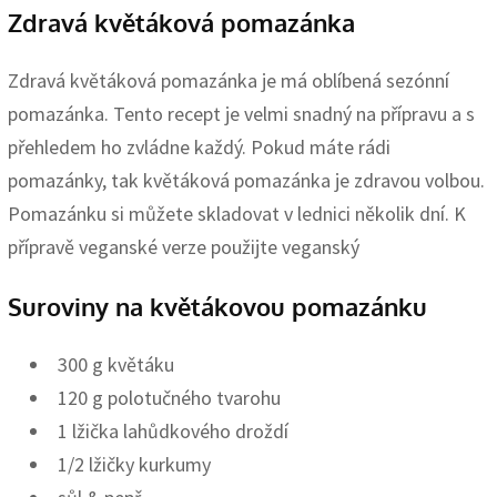
Zdravá květáková pomazánka
Zdravá květáková pomazánka je má oblíbená sezónní
pomazánka. Tento recept je velmi snadný na přípravu a s
přehledem ho zvládne každý. Pokud máte rádi
pomazánky, tak květáková pomazánka je zdravou volbou.
Pomazánku si můžete skladovat v lednici několik dní. K
přípravě veganské verze použijte veganský
Suroviny na květákovou pomazánku
300 g květáku
120 g polotučného tvarohu
1 lžička lahůdkového droždí
1/2 lžičky kurkumy