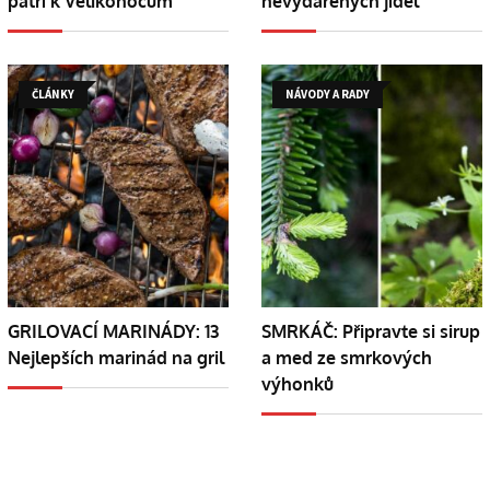
patří k Velikonocům
nevydařených jídel
ČLÁNKY
NÁVODY A RADY
GRILOVACÍ MARINÁDY: 13
SMRKÁČ: Připravte si sirup
Nejlepších marinád na gril
a med ze smrkových
výhonků