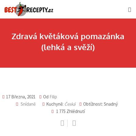
Skip
to
content
Zdravá květáková pomazánka
(lehká a svěží)
17 Března, 2021
Od
Filip
Snídaně
Kuchyně:
Česká
Obtížnost: Snadný
1 775
Zhlédnutí