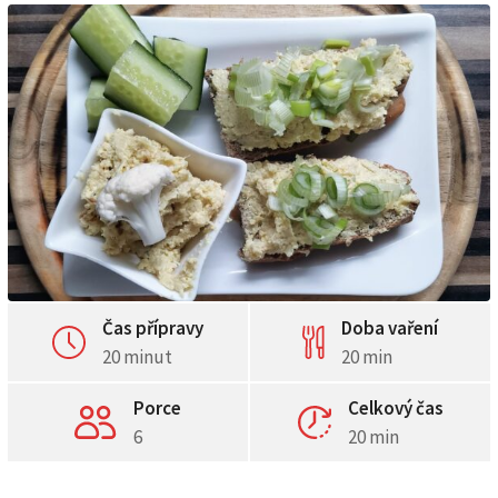
Čas přípravy
Doba vaření
20 minut
20 min
Porce
Celkový čas
6
20 min