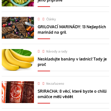
Články
GRILOVACÍ MARINÁDY: 13 Nejlepších
marinád na gril
Návody a rady
Neskladujte banány v lednici! Tady je
proč
Nezařazeno
SRIRACHA: 8 věcí, které byste o chilli
omáčce měli vědět