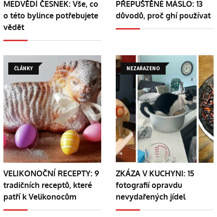
MEDVĚDÍ ČESNEK: Vše, co
PŘEPUŠTĚNÉ MÁSLO: 13
o této bylince potřebujete
důvodů, proč ghí používat
vědět
ČLÁNKY
NEZAŘAZENO
VELIKONOČNÍ RECEPTY: 9
ZKÁZA V KUCHYNI: 15
tradičních receptů, které
fotografií opravdu
patří k Velikonocům
nevydařených jídel