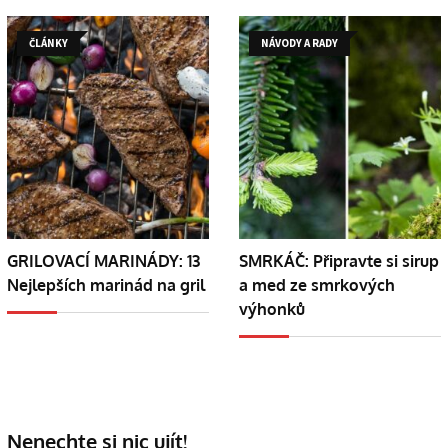
ČLÁNKY
NÁVODY A RADY
GRILOVACÍ MARINÁDY: 13
SMRKÁČ: Připravte si sirup
Nejlepších marinád na gril
a med ze smrkových
výhonků
Nenechte si nic ujít!