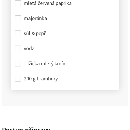
mletá červená paprika
majoránka
sůl & pepř
voda
1 lžička mletý kmín
200 g brambory
Postup přípravy