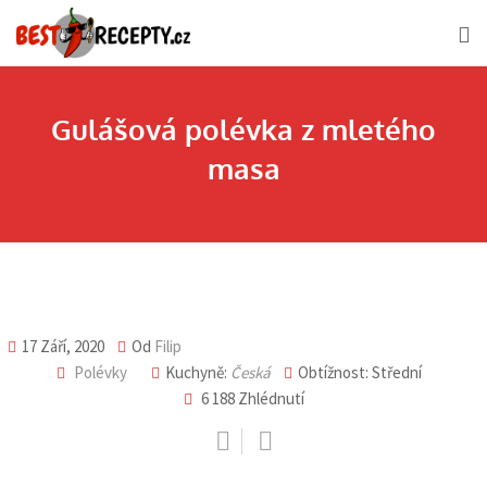
Skip
to
content
Gulášová polévka z mletého
masa
17 Září, 2020
Od
Filip
Polévky
Kuchyně:
Česká
Obtížnost: Střední
6 188
Zhlédnutí