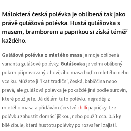
Málokterá česká polévka je oblíbená tak jako
právě gulášová polévka. Hustá gulášovka s
masem, bramborem a paprikou si získá téměř
každého.
Gulášová polévka
z mletého masa
je moje oblíbená
varianta gulášové polévky.
Gulášovka
je velmi oblíbený
pokrm připravovaný z hovězího masa buďto mletého nebo
vcelku. Můžete jí říkat tradiční, česká, babiččina nebo
pravá, ale gulášová polévka je pokaždé jiná podle surovin,
které použijete. Já dělám tuto polévku nejraději z
mletého masa a přidávám čerstvé
chilli
papričky. Lze
polévku zahustit domácí jíškou, nebo použít cca. 0.5 kg
bílé cibule, která hustotu polévky po rozvaření zajistí.