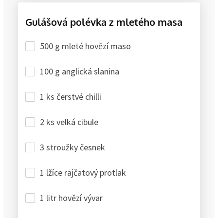
Gulášová polévka z mletého masa
500 g mleté hovězí maso
100 g anglická slanina
1 ks čerstvé chilli
2 ks velká cibule
3 stroužky česnek
1 lžíce rajčatový protlak
1 litr hovězí vývar