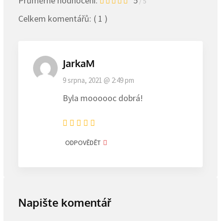
Průměrné hodnocení:
5
/ 5
Celkem komentářů:
( 1 )
JarkaM
9 srpna, 2021 @ 2:49 pm
Byla moooooc dobrá!
ODPOVĚDĚT
Napište komentář