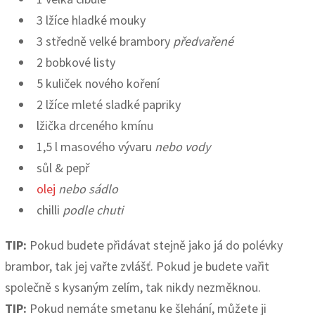
3 lžíce hladké mouky
3 středně velké brambory
předvařené
2 bobkové listy
5 kuliček nového koření
2 lžíce mleté sladké papriky
lžička drceného kmínu
1,5 l masového vývaru
nebo vody
sůl & pepř
olej
nebo sádlo
chilli
podle chuti
TIP:
Pokud budete přidávat stejně jako já do polévky
brambor, tak jej vařte zvlášť. Pokud je budete vařit
společně s kysaným zelím, tak nikdy nezměknou.
TIP:
Pokud nemáte smetanu ke šlehání, můžete ji