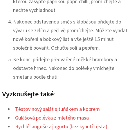
kterou zasypte paprikou popř. chilli, promíchejte a
nechte vychladnout.
Nakonec odstavenou směs s klobásou přidejte do
vývaru se zelím a pečlivě promíchejte. Můžete vyndat
nové koření a bobkový list a vše ještě 15 minut
společně povařit. Ochuťte solí a pepřem.
Ke konci přidejte předvařené měkké brambory a
odstavte hrnec. Nakonec do polévky vmíchejte
smetanu podle chuti.
Vyzkoušejte také:
Těstovinový salát s tuňákem a koprem
Gulášová polévka z mletého masa
Rychlé langoše z jogurtu (bez kynutí těsta)