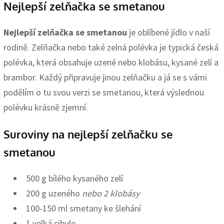
Nejlepší zelňačka se smetanou
Nejlepší zelňačka se smetanou
je oblíbené jídlo v naší
rodině. Zelňačka nebo také zelná polévka je typická česká
polévka, která obsahuje uzené nebo klobásu, kysané zelí a
brambor. Každý připravuje jinou zelňačku a já se s vámi
podělím o tu svou verzi se smetanou, která výslednou
polévku krásně zjemní.
Suroviny na nejlepší zelňačku se
smetanou
500 g bílého kysaného zelí
200 g uzeného
nebo 2 klobásy
100-150 ml smetany ke šlehání
1 velká cibule