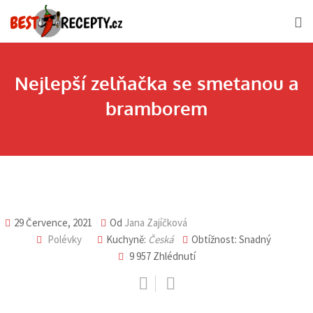
Skip
to
content
Nejlepší zelňačka se smetanou a
bramborem
29 Července, 2021
Od
Jana Zajíčková
Polévky
Kuchyně:
Česká
Obtížnost: Snadný
9 957
Zhlédnutí