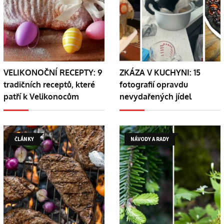
VELIKONOČNÍ RECEPTY: 9
ZKÁZA V KUCHYNI: 15
tradičních receptů, které
fotografií opravdu
patří k Velikonocům
nevydařených jídel
ČLÁNKY
NÁVODY A RADY