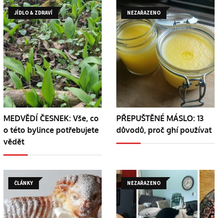
JÍDLO & ZDRAVÍ
NEZAŘAZENO
MEDVĚDÍ ČESNEK: Vše, co
PŘEPUŠTĚNÉ MÁSLO: 13
o této bylince potřebujete
důvodů, proč ghí používat
vědět
ČLÁNKY
NEZAŘAZENO