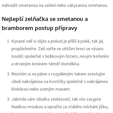
nahradit smetanou na vaření nebo zakysanou smetanou.
Nejlepší zelňačka se smetanou a
bramborem postup přípravy
Kysané zelí si slijte a pokud je příliš kyselé, tak jej
propláchněte. Zelí vařte ve větším hrnci ve vývaru
(vodě) společně s bobkovým listem, novým kořením
a drceným kmínem téměř doměkka.
Mezitím si na pánvi s rozpáleným tukem orestujte
cibuli nakrájenou na kostičky společně s nakrájenou
klobásou nebo uzeným masem.
Jakmile vám cibulka zesklovatí, tak vše zasypte
hladkou moukou a upražte za stálého míchání jíšku,