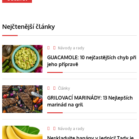
Nejčtenější články
Návody a rady
GUACAMOLE: 10 nejčastějších chyb při
jeho přípravě
Články
GRILOVACÍ MARINÁDY: 13 Nejlepších
marinád na gril
Návody a rady
Neskladujte banány v lednici! Tady je