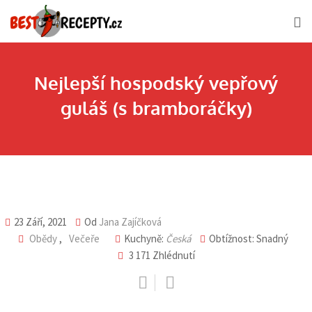
Skip
to
content
Nejlepší hospodský vepřový
guláš (s bramboráčky)
23 Září, 2021
Od
Jana Zajíčková
Obědy
,
Večeře
Kuchyně:
Česká
Obtížnost: Snadný
3 171
Zhlédnutí