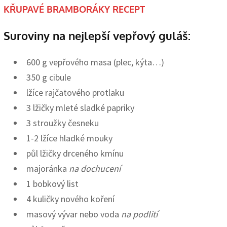
KŘUPAVÉ BRAMBORÁKY RECEPT
Suroviny na nejlepší vepřový guláš:
600 g vepřového masa (plec, kýta…)
350 g cibule
lžíce rajčatového protlaku
3 lžičky mleté sladké papriky
3 stroužky česneku
1-2 lžíce hladké mouky
půl lžičky drceného kmínu
majoránka
na dochucení
1 bobkový list
4 kuličky nového koření
masový vývar nebo voda
na podlití