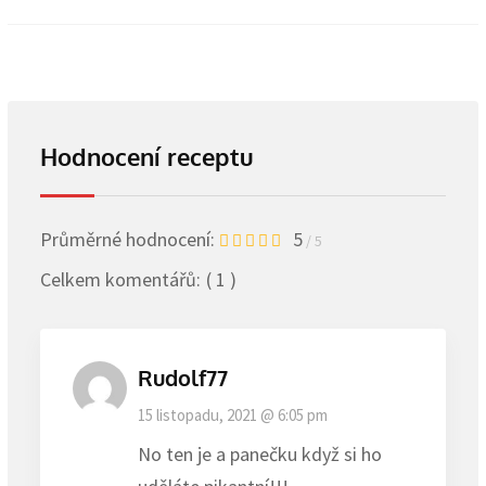
Hodnocení receptu
Průměrné hodnocení:
5
/ 5
Celkem komentářů:
( 1 )
Rudolf77
15 listopadu, 2021 @ 6:05 pm
No ten je a panečku když si ho