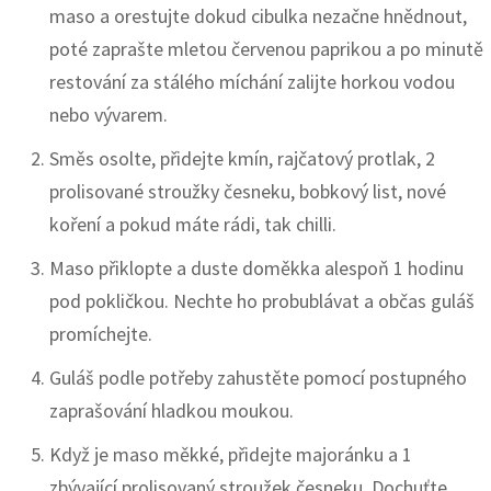
maso a orestujte dokud cibulka nezačne hnědnout,
poté zaprašte mletou červenou paprikou a po minutě
restování za stálého míchání zalijte horkou vodou
nebo vývarem.
Směs osolte, přidejte kmín, rajčatový protlak, 2
prolisované stroužky česneku, bobkový list, nové
koření a pokud máte rádi, tak chilli.
Maso přiklopte a duste doměkka alespoň 1 hodinu
pod pokličkou. Nechte ho probublávat a občas guláš
promíchejte.
Guláš podle potřeby zahustěte pomocí postupného
zaprašování hladkou moukou.
Když je maso měkké, přidejte majoránku a 1
zbývající prolisovaný stroužek česneku. Dochuťte