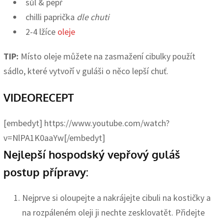
sůl & pepř
chilli paprička
dle chuti
2-4 lžíce
oleje
TIP:
Místo oleje můžete na zasmažení cibulky použít
sádlo, které vytvoří v guláši o něco lepší chuť.
VIDEORECEPT
[embedyt] https://www.youtube.com/watch?
v=NlPA1K0aaYw[/embedyt]
Nejlepší hospodský vepřový guláš
postup přípravy:
Nejprve si oloupejte a nakrájejte cibuli na kostičky a
na rozpáleném oleji ji nechte zesklovatět. Přidejte