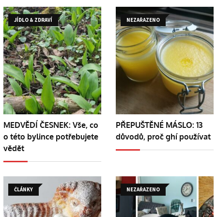
JÍDLO & ZDRAVÍ
NEZAŘAZENO
MEDVĚDÍ ČESNEK: Vše, co
PŘEPUŠTĚNÉ MÁSLO: 13
o této bylince potřebujete
důvodů, proč ghí používat
vědět
ČLÁNKY
NEZAŘAZENO