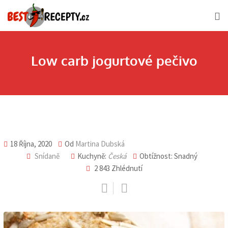
Skip
to
content
Low carb jogurtové pečivo
18 Října, 2020
Od
Martina Dubská
Snídaně
Kuchyně:
Česká
Obtížnost: Snadný
2 843
Zhlédnutí