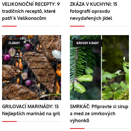
VELIKONOČNÍ RECEPTY: 9
ZKÁZA V KUCHYNI: 15
tradičních receptů, které
fotografií opravdu
patří k Velikonocům
nevydařených jídel
ČLÁNKY
NÁVODY A RADY
GRILOVACÍ MARINÁDY: 13
SMRKÁČ: Připravte si sirup
Nejlepších marinád na gril
a med ze smrkových
výhonků