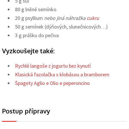
5 g sůl
80 g lněné semínko
20 g psyllium
nebo jiná náhražka
cukru
50 g semínek (dýňových, slunečnicových…)
3 g prášku do pečiva
Vyzkoušejte také:
Rychlé langoše z jogurtu bez kynutí
Klasická fazolačka s klobásou a bramborem
Špagety Aglio e Olio e peperoncino
Postup přípravy