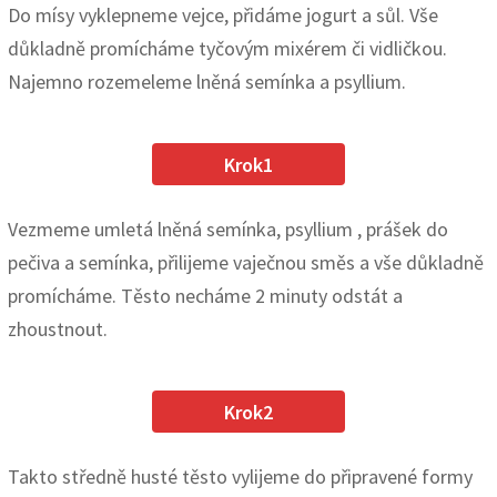
Do mísy vyklepneme vejce, přidáme jogurt a sůl. Vše
důkladně promícháme tyčovým mixérem či vidličkou.
Najemno rozemeleme lněná semínka a psyllium.
Krok1
Vezmeme umletá lněná semínka, psyllium , prášek do
pečiva a semínka, přilijeme vaječnou směs a vše důkladně
promícháme. Těsto necháme 2 minuty odstát a
zhoustnout.
Krok2
Takto středně husté těsto vylijeme do připravené formy