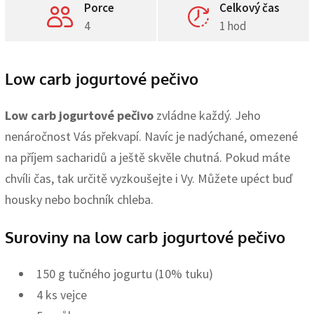
Porce
Celkový čas
4
1 hod
Low carb jogurtové pečivo
Low carb jogurtové pečivo
zvládne každý. Jeho
nenáročnost Vás překvapí. Navíc je nadýchané, omezené
na příjem sacharidů a ještě skvěle chutná. Pokud máte
chvíli čas, tak určitě vyzkoušejte i Vy. Můžete upéct buď
housky nebo bochník chleba.
Suroviny na low carb jogurtové pečivo
150 g tučného jogurtu (10% tuku)
4 ks vejce