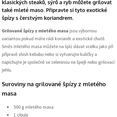
klasických steaků, sýrů a ryb můžete grilovat
také mleté maso. Připravte si tyto exotické
špízy s čerstvým koriandrem.
Grilované špízy z mletého masa
jsou výbornou
variantou pokud máte rádi koriandr a exotické chutě.
Směs mletého masa můžete na špíz dávat vcelku jako při
přípravě shish kebabu nebo si vytvarujte kuličky a
napichujte je společně se zeleninou na špejli nebo grilovací
jehlu.
Suroviny na grilované špízy z mletého
masa
500 g mletého masa
1 cibule