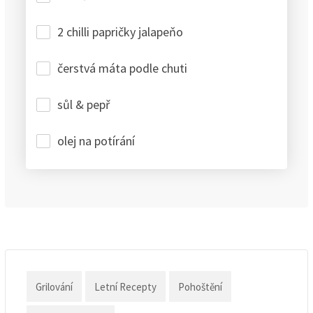
2 chilli papričky jalapeňo
čerstvá máta podle chuti
sůl & pepř
olej na potírání
Grilování
Letní Recepty
Pohoštění