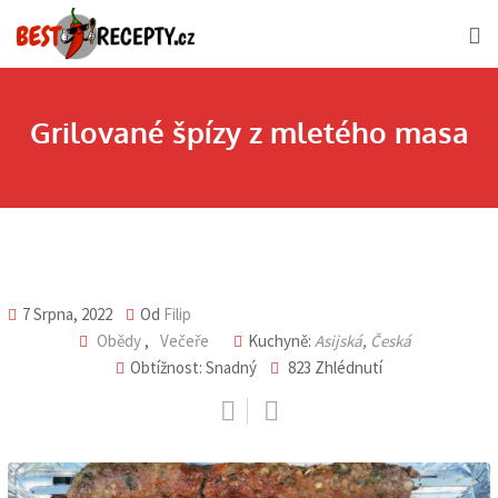
Skip
to
content
Grilované špízy z mletého masa
7 Srpna, 2022
Od
Filip
Obědy
,
Večeře
Kuchyně:
Asijská
,
Česká
Obtížnost: Snadný
823
Zhlédnutí