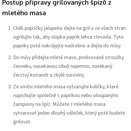
Postup přípravy grilovaných špízů z
mletého masa
Chilli papričky jalapeňo dejte na gril a ze všech stran
ogrilujte tak, aby slupka paprik lehce ztmavla. Tyto
papriky poté nakrájejte nadrobno a dejte do mísy.
Do mísy přidejte mleté maso, prolisované stroužky
česneku, nasekanou cibuli najemno, nasekaný
čerstvý koriandr a zbylé suroviny.
Ze směsi mletého masa vytvarujte kuličky, které
napichujte společně s paprikou nebo oloupanými
žampiony na špíz. Můžete z mletého masa
vytvarovat jeden dlouhý váleček, který poté budete
grilovat.