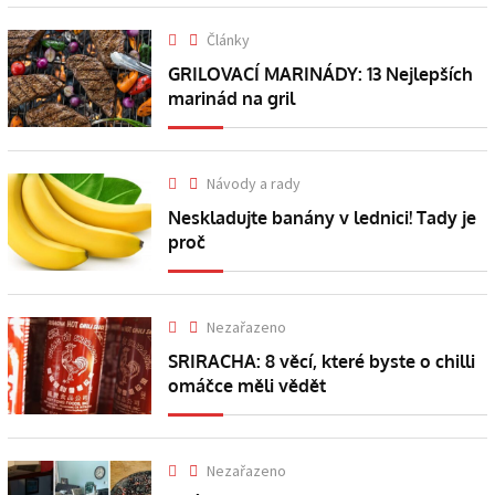
Články
GRILOVACÍ MARINÁDY: 13 Nejlepších
marinád na gril
Návody a rady
Neskladujte banány v lednici! Tady je
proč
Nezařazeno
SRIRACHA: 8 věcí, které byste o chilli
omáčce měli vědět
Nezařazeno