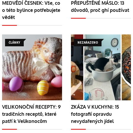
MEDVĚDÍ ČESNEK: Vše, co
PŘEPUŠTĚNÉ MÁSLO: 13
o této bylince potřebujete
důvodů, proč ghí používat
vědět
ČLÁNKY
NEZAŘAZENO
VELIKONOČNÍ RECEPTY: 9
ZKÁZA V KUCHYNI: 15
tradičních receptů, které
fotografií opravdu
patří k Velikonocům
nevydařených jídel