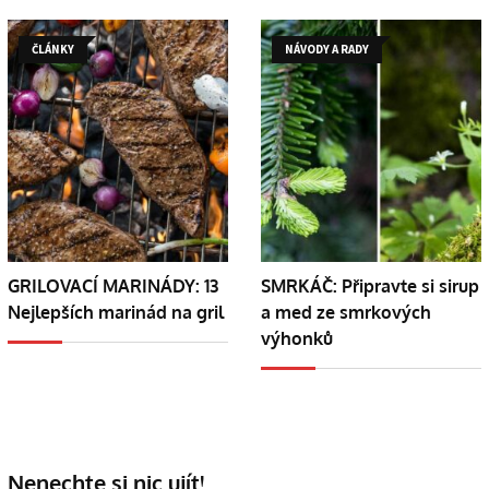
ČLÁNKY
NÁVODY A RADY
GRILOVACÍ MARINÁDY: 13
SMRKÁČ: Připravte si sirup
Nejlepších marinád na gril
a med ze smrkových
výhonků
Nenechte si nic ujít!