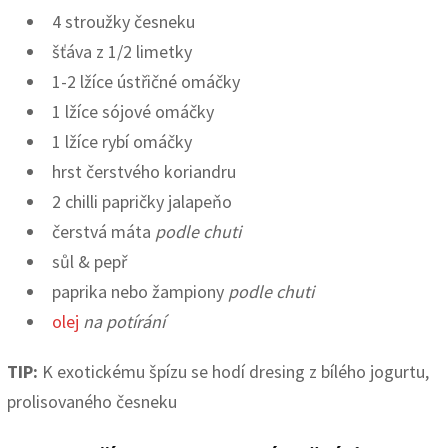
4 stroužky česneku
šťáva z 1/2 limetky
1-2 lžíce ústřičné omáčky
1 lžíce sójové omáčky
1 lžíce rybí omáčky
hrst čerstvého koriandru
2 chilli papričky jalapeňo
čerstvá máta
podle chuti
sůl & pepř
paprika nebo žampiony
podle chuti
olej
na potírání
TIP:
K exotickému špízu se hodí dresing z bílého jogurtu,
prolisovaného česneku