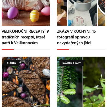
VELIKONOČNÍ RECEPTY: 9
ZKÁZA V KUCHYNI: 15
tradičních receptů, které
fotografií opravdu
patří k Velikonocům
nevydařených jídel
ČLÁNKY
NÁVODY A RADY