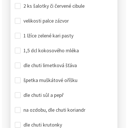
2 ks šalotky či červené cibule
velikosti palce zázvor
1 lžíce zelené kari pasty
1,5 dcl kokosového mléka
dle chuti limetková šťáva
špetka muškátové oříšku
dle chuti sůl a pepř
na ozdobu, dle chuti koriandr
dle chuti krutonky