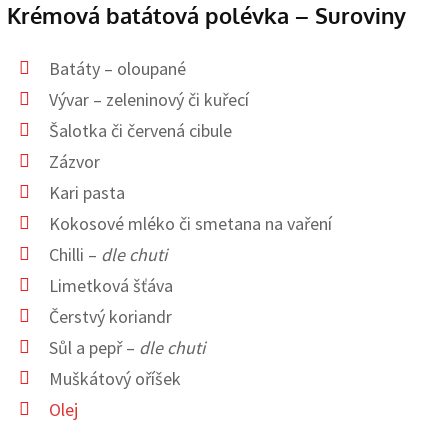
Krémová batátová polévka – Suroviny
Batáty – oloupané
Vývar – zeleninový či kuřecí
Šalotka či červená cibule
Zázvor
Kari pasta
Kokosové mléko či smetana na vaření
Chilli –
dle chuti
Limetková šťáva
Čerstvý koriandr
Sůl a pepř –
dle chuti
Muškátový oříšek
Olej