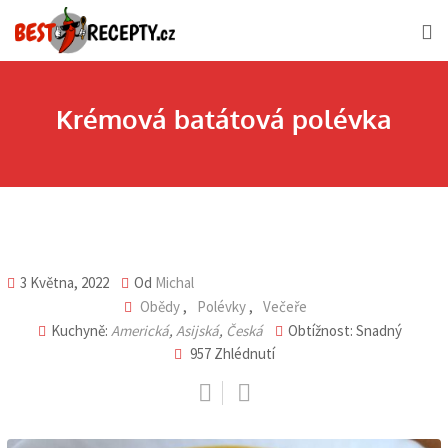
Skip
to
content
Krémová batátová polévka
3 Května, 2022
Od
Michal
Obědy
,
Polévky
,
Večeře
Kuchyně:
Americká
,
Asijská
,
Česká
Obtížnost: Snadný
957
Zhlédnutí