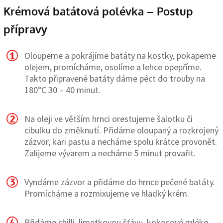
Krémová batátová polévka – Postup
přípravy
Oloupeme a pokrájíme batáty na kostky, pokapeme
olejem, promícháme, osolíme a lehce opepříme.
Takto připravené batáty dáme péct do trouby na
180°C 30 – 40 minut.
Na oleji ve větším hrnci orestujeme šalotku či
cibulku do změknutí. Přidáme oloupaný a rozkrojený
zázvor, kari pastu a necháme spolu krátce provonět.
Zalijeme vývarem a necháme 5 minut provařit.
Vyndáme zázvor a přidáme do hrnce pečené batáty.
Promícháme a rozmixujeme ve hladký krém.
Přidáme chilli, limetkovou šťávu, kokosové mléko,