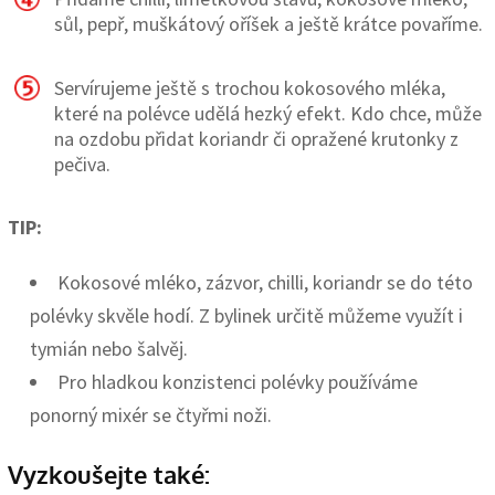
sůl, pepř, muškátový oříšek a ještě krátce povaříme.
Servírujeme ještě s trochou kokosového mléka,
které na polévce udělá hezký efekt. Kdo chce, může
na ozdobu přidat koriandr či opražené krutonky z
pečiva.
TIP:
Kokosové mléko, zázvor, chilli, koriandr se do této
polévky skvěle hodí. Z bylinek určitě můžeme využít i
tymián nebo šalvěj.
Pro hladkou konzistenci polévky používáme
ponorný mixér se čtyřmi noži.
Vyzkoušejte také: