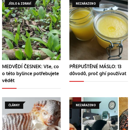
JÍDLO & ZDRAVÍ
NEZAŘAZENO
MEDVĚDÍ ČESNEK: Vše, co
PŘEPUŠTĚNÉ MÁSLO: 13
o této bylince potřebujete
důvodů, proč ghí používat
vědět
ČLÁNKY
NEZAŘAZENO