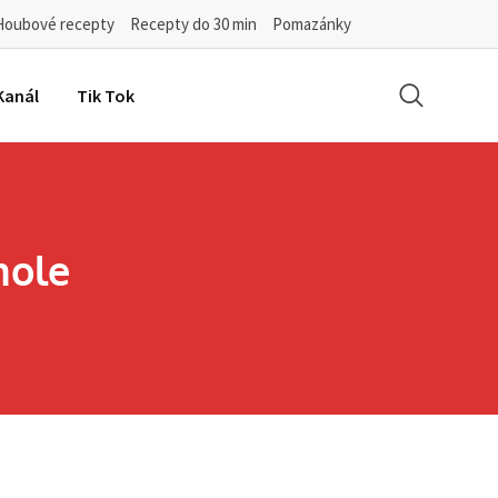
Houbové recepty
Recepty do 30 min
Pomazánky
Kanál
Tik Tok
mole