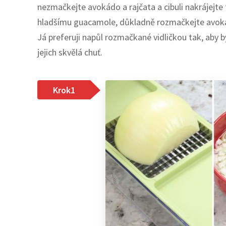
nezmačkejte avokádo a rajčata a cibuli nakrájejte
hladšímu guacamole, důkladně rozmačkejte avokád
Já preferuji napůl rozmačkané vidličkou tak, aby 
jejich skvělá chuť.
Krok1