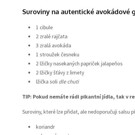
Suroviny na autentické avokádové
1 cibule
2 zralé rajčata
3 zralá avokáda
1 stroužek česneku
2 lžičky nasekaných papriček jalapeňos
2 lžičky šťávy z limety
lžička soli
dle chuti
TIP: Pokud nemáte rádi pikantní jídla, tak v re
Suroviny, které lze přidat, ale nedoporučuji salsu
koriandr