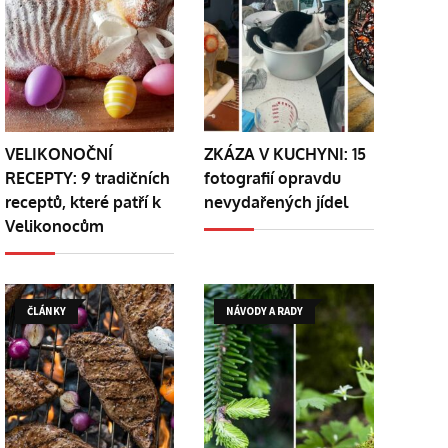
VELIKONOČNÍ
ZKÁZA V KUCHYNI: 15
RECEPTY: 9 tradičních
fotografií opravdu
receptů, které patří k
nevydařených jídel
Velikonocům
ČLÁNKY
NÁVODY A RADY