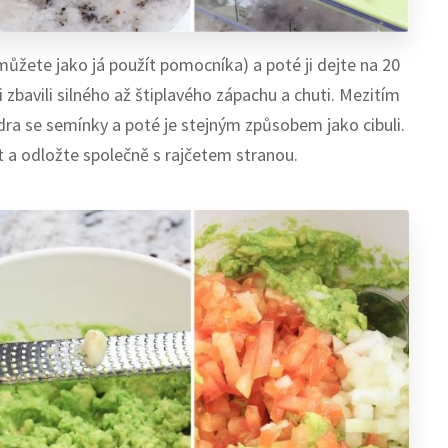
 (můžete jako já použít pomocníka) a poté ji dejte na 20
 zbavili silného až štiplavého zápachu a chuti. Mezitím
jádra se semínky a poté je stejným způsobem jako cibuli.
at a odložte společně s rajčetem stranou.