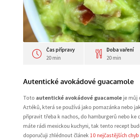
Čas přípravy
Doba vaření
20 min
20 min
Autentické avokádové guacamole
Toto
autentické avokádové guacamole
je můj 
Aztéků, která se používá jako pomazánka nebo j
připravit třeba k nachos, do hamburgerů nebo ke q
máte rádi mexickou kuchyni, tak tento recept bu
doporučuji zhlédnout článek
10 nejčastějších chyb