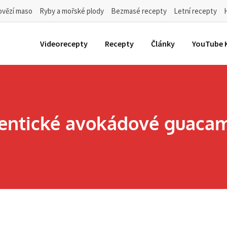
ovězí maso
Ryby a mořské plody
Bezmasé recepty
Letní recepty
Videorecepty
Recepty
Články
YouTube 
entické avokádové guaca