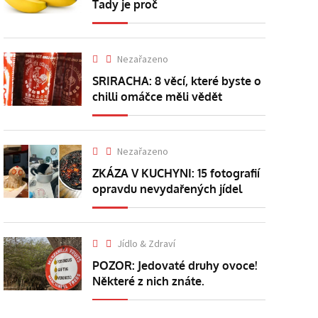
Tady je proč
Nezařazeno
SRIRACHA: 8 věcí, které byste o
chilli omáčce měli vědět
Nezařazeno
ZKÁZA V KUCHYNI: 15 fotografií
opravdu nevydařených jídel
Jídlo & Zdraví
POZOR: Jedovaté druhy ovoce!
Některé z nich znáte.