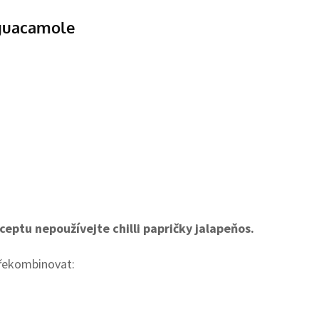
 guacamole
ceptu nepoužívejte chilli papričky jalapeňos.
 překombinovat: