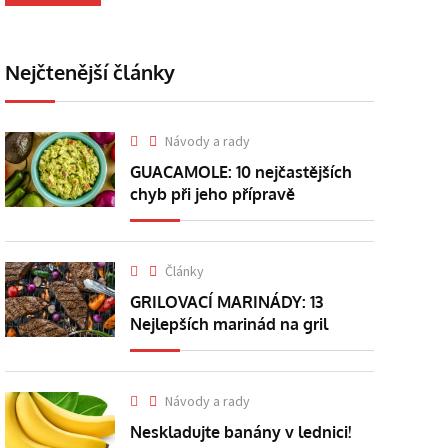
Nejčtenější články
Návody a rady
GUACAMOLE: 10 nejčastějších
chyb při jeho přípravě
Články
GRILOVACÍ MARINÁDY: 13
Nejlepších marinád na gril
Návody a rady
Neskladujte banány v lednici!