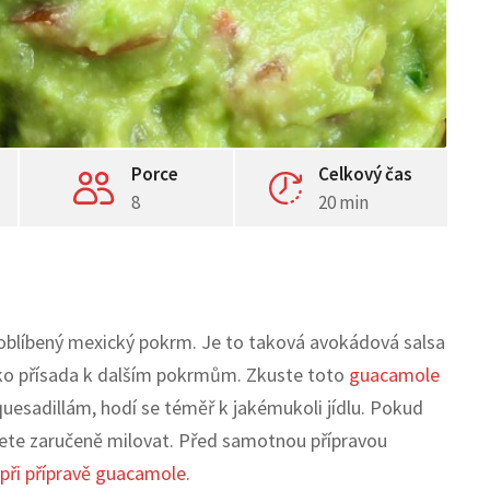
Porce
Celkový čas
8
20 min
oblíbený mexický pokrm. Je to taková avokádová salsa
ako přísada k dalším pokrmům. Zkuste toto
guacamole
uesadillám, hodí se téměř k jakémukoli jídlu. Pokud
dete zaručeně milovat. Před samotnou přípravou
 při přípravě guacamole.