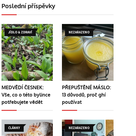
Poslední příspěvky
JÍDLO & ZDRAVÍ
NEZAŘAZENO
MEDVĚDÍ ČESNEK:
PŘEPUŠTĚNÉ MÁSLO:
Vše, co o této bylince
13 důvodů, proč ghí
potřebujete vědět
používat
ČLÁNKY
NEZAŘAZENO