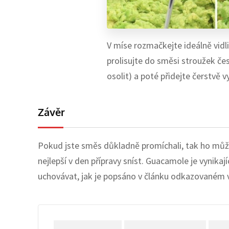
V míse rozmačkejte ideálně vidl
prolisujte do směsi stroužek čes
osolit) a poté přidejte čerstvě
Závěr
Pokud jste směs důkladně promíchali, tak ho můž
nejlepší v den přípravy sníst. Guacamole je vynik
uchovávat, jak je popsáno v článku odkazovaném vý