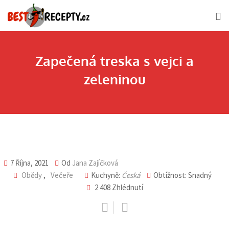
Skip
to
content
Zapečená treska s vejci a
zeleninou
7 Října, 2021
Od
Jana Zajíčková
Obědy
,
Večeře
Kuchyně:
Česká
Obtížnost: Snadný
2 408
Zhlédnutí