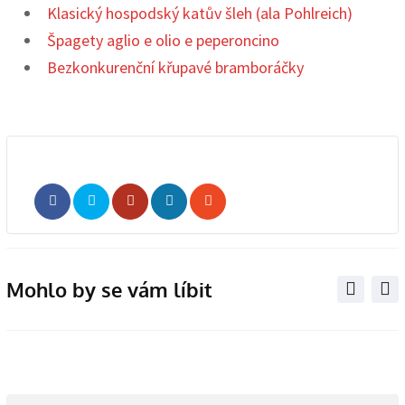
Klasický hospodský katův šleh (ala Pohlreich)
Špagety aglio e olio e peperoncino
Bezkonkurenční křupavé bramboráčky
Whatsapp
Share
Print
via
Email
Mohlo by se vám líbit