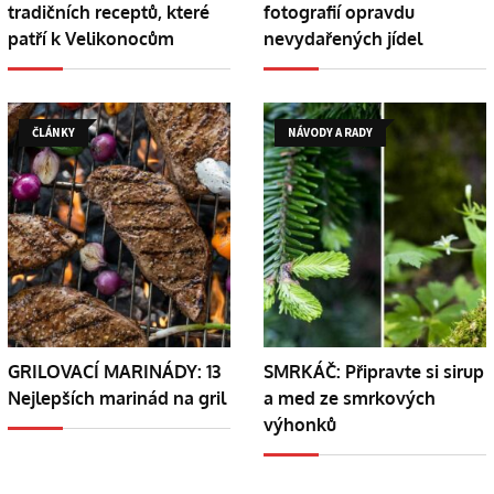
tradičních receptů, které
fotografií opravdu
patří k Velikonocům
nevydařených jídel
ČLÁNKY
NÁVODY A RADY
GRILOVACÍ MARINÁDY: 13
SMRKÁČ: Připravte si sirup
Nejlepších marinád na gril
a med ze smrkových
výhonků