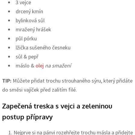
3 vejce
drcený kmín
bylinková sůl
mražený hrášek
půl pórku
lžička sušeného česneku
sůl & pepř
máslo &
olej
na smažení
TIP:
Můžete přidat trochu strouhaného sýru, který přidáte
do směsi vajíček před zalitím filé.
Zapečená treska s vejci a zeleninou
postup přípravy
Nejprve si na pánvi rozehřejte trochu másla a přidejte