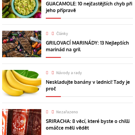
GUACAMOLE: 10 nejčastějších chyb při
jeho přípravě
Články
GRILOVACÍ MARINÁDY: 13 Nejlepších
marinád na gril
Návody a rady
Neskladujte banány v lednici! Tady je
proč
Nezařazeno
SRIRACHA: 8 věcí, které byste o chilli
omáčce měli vědět