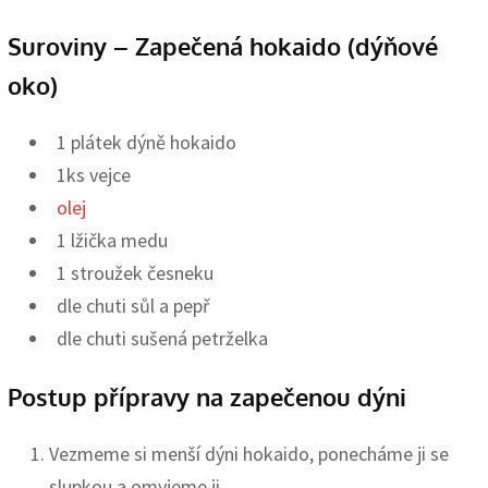
Suroviny – Zapečená hokaido (dýňové
oko)
1 plátek dýně hokaido
1ks vejce
olej
1 lžička medu
1 stroužek česneku
dle chuti sůl a pepř
dle chuti sušená petrželka
Postup přípravy na zapečenou dýni
Vezmeme si menší dýni hokaido, ponecháme ji se
slupkou a omyjeme ji.