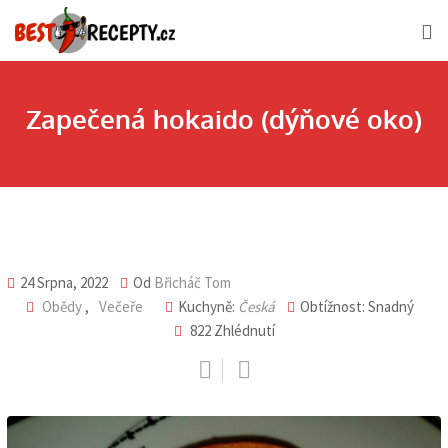
Skip
to
content
Zapečená hokaido (dýňové oko)
24 Srpna, 2022
Od
Břicháč Tom
Obědy
,
Večeře
Kuchyně:
Česká
Obtížnost: Snadný
822
Zhlédnutí