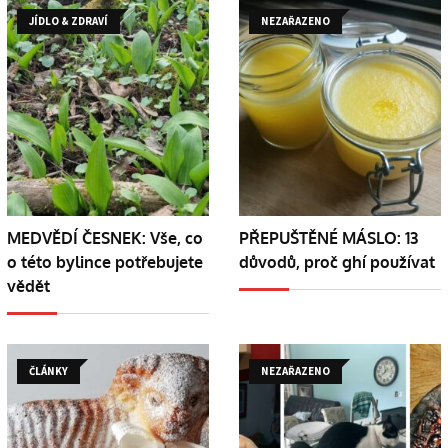
JÍDLO & ZDRAVÍ
NEZAŘAZENO
MEDVĚDÍ ČESNEK: Vše, co
PŘEPUŠTĚNÉ MÁSLO: 13
o této bylince potřebujete
důvodů, proč ghí používat
vědět
ČLÁNKY
NEZAŘAZENO