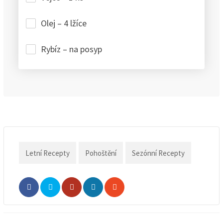
Olej – 4 lžíce
Rybíz – na posyp
Letní Recepty
Pohoštění
Sezónní Recepty
Whatsapp
Share
Print
via