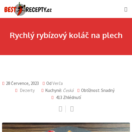
Skip
to
content
Rychlý rybízový koláč na plech
28 Července, 2023
Od
Verča
Dezerty
Kuchyně:
Česká
Obtížnost: Snadný
413
Zhlédnutí