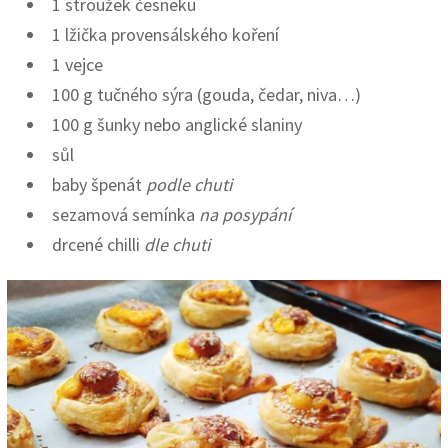
1 stroužek česneku
1 lžička provensálského koření
1 vejce
100 g tučného sýra (gouda, čedar, niva…)
100 g šunky nebo anglické slaniny
sůl
baby špenát
podle chuti
sezamová semínka
na posypání
drcené chilli
dle chuti