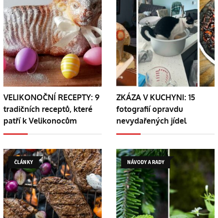
VELIKONOČNÍ RECEPTY: 9
ZKÁZA V KUCHYNI: 15
tradičních receptů, které
fotografií opravdu
patří k Velikonocům
nevydařených jídel
ČLÁNKY
NÁVODY A RADY