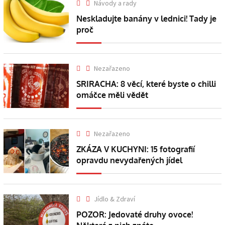
Návody a rady
Neskladujte banány v lednici! Tady je
proč
Nezařazeno
SRIRACHA: 8 věcí, které byste o chilli
omáčce měli vědět
Nezařazeno
ZKÁZA V KUCHYNI: 15 fotografií
opravdu nevydařených jídel
Jídlo & Zdraví
POZOR: Jedovaté druhy ovoce!