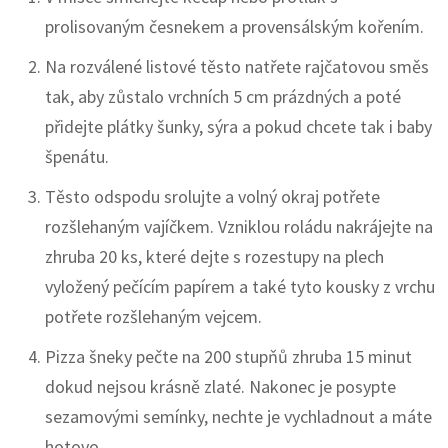
prolisovaným česnekem a provensálským kořením.
Na rozválené listové těsto natřete rajčatovou směs
tak, aby zůstalo vrchních 5 cm prázdných a poté
přidejte plátky šunky, sýra a pokud chcete tak i baby
špenátu.
Těsto odspodu srolujte a volný okraj potřete
rozšlehaným vajíčkem. Vzniklou roládu nakrájejte na
zhruba 20 ks, které dejte s rozestupy na plech
vyložený pečícím papírem a také tyto kousky z vrchu
potřete rozšlehaným vejcem.
Pizza šneky pečte na 200 stupňů zhruba 15 minut
dokud nejsou krásně zlaté. Nakonec je posypte
sezamovými semínky, nechte je vychladnout a máte
hotovo.