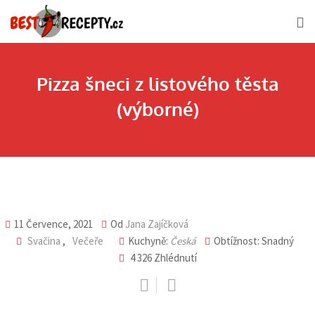
Skip
to
content
Pizza šneci z listového těsta
(výborné)
11 Července, 2021
Od
Jana Zajíčková
Svačina
,
Večeře
Kuchyně:
Česká
Obtížnost: Snadný
4 326
Zhlédnutí