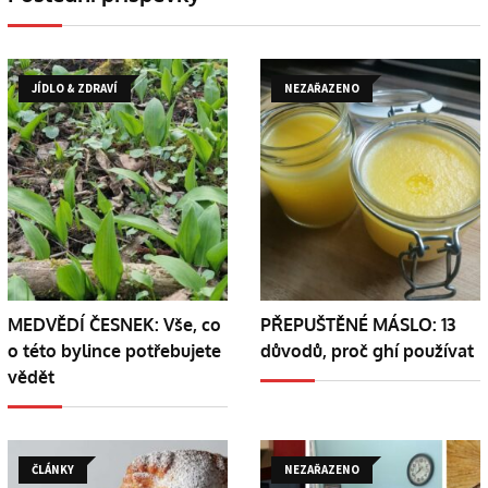
JÍDLO & ZDRAVÍ
NEZAŘAZENO
MEDVĚDÍ ČESNEK: Vše, co
PŘEPUŠTĚNÉ MÁSLO: 13
o této bylince potřebujete
důvodů, proč ghí používat
vědět
ČLÁNKY
NEZAŘAZENO