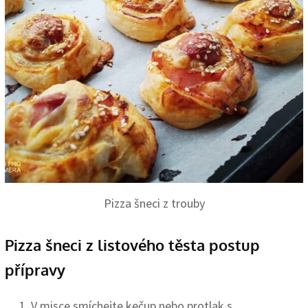
Pizza šneci z trouby
Pizza šneci z listového těsta postup
přípravy
V misce smíchejte kečup nebo protlak s