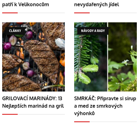
patří k Velikonocům
nevydařených jídel
ČLÁNKY
NÁVODY A RADY
GRILOVACÍ MARINÁDY: 13
SMRKÁČ: Připravte si sirup
Nejlepších marinád na gril
a med ze smrkových
výhonků