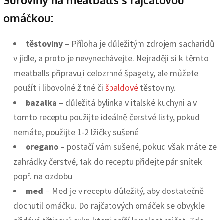
omáčkou:
těstoviny
– Příloha je důležitým zdrojem sacharidů
v jídle, a proto je nevynechávejte. Nejraději si k těmto
meatballs připravuji celozrnné špagety, ale můžete
použít i libovolné žitné či
špaldové
těstoviny.
bazalka
– důležitá bylinka v italské kuchyni a v
tomto receptu použijte ideálně čerstvé listy, pokud
nemáte, použijte 1-2 lžičky sušené
oregano
– postačí vám sušené, pokud však máte ze
zahrádky čerstvé, tak do receptu přidejte pár snítek
popř. na ozdobu
med
– Med je v receptu důležitý, aby dostatečně
dochutil omáčku. Do rajčatových omáček se obvykle