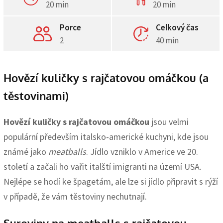
20 min
20 min
Porce
Celkový čas
2
40 min
Hovězí kuličky s rajčatovou omáčkou (a
těstovinami)
Hovězí kuličky s rajčatovou omáčkou
jsou velmi
populární především italsko-americké kuchyni, kde jsou
známé jako
meatballs
. Jídlo vzniklo v Americe ve 20.
století a začali ho vařit italští imigranti na území USA.
Nejlépe se hodí ke špagetám, ale lze si jídlo připravit s rýží
v případě, že vám těstoviny nechutnají.
Suroviny na meatballs s rajčatovou