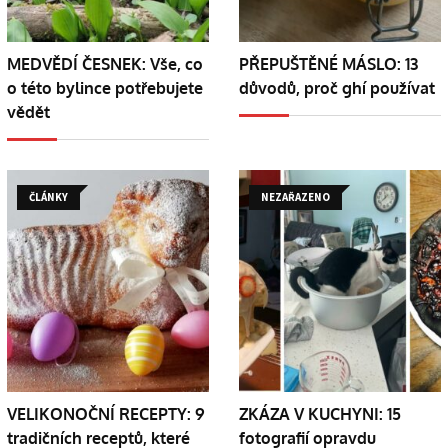
MEDVĚDÍ ČESNEK: Vše, co
PŘEPUŠTĚNÉ MÁSLO: 13
o této bylince potřebujete
důvodů, proč ghí používat
vědět
ČLÁNKY
NEZAŘAZENO
VELIKONOČNÍ RECEPTY: 9
ZKÁZA V KUCHYNI: 15
tradičních receptů, které
fotografií opravdu