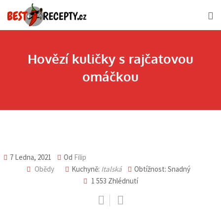
Skip
to
content
Hovězí kuličky s rajčatovou
omáčkou
7 Ledna, 2021
Od
Filip
Obědy
Kuchyně:
Italská
Obtížnost: Snadný
1 553
Zhlédnutí