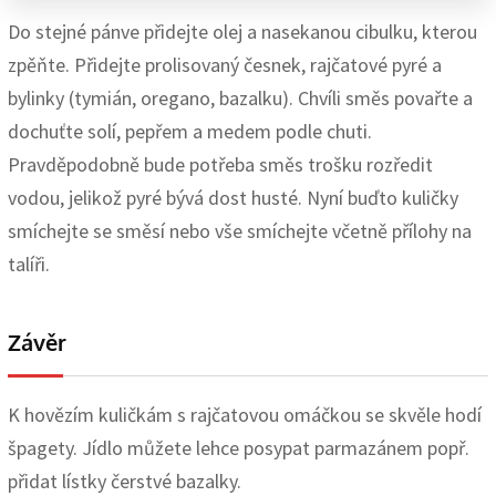
Do stejné pánve přidejte olej a nasekanou cibulku, kterou
zpěňte. Přidejte prolisovaný česnek, rajčatové pyré a
bylinky (tymián, oregano, bazalku). Chvíli směs povařte a
dochuťte solí, pepřem a medem podle chuti.
Pravděpodobně bude potřeba směs trošku rozředit
vodou, jelikož pyré bývá dost husté. Nyní buďto kuličky
smíchejte se směsí nebo vše smíchejte včetně přílohy na
talíři.
Závěr
K hovězím kuličkám s rajčatovou omáčkou se skvěle hodí
špagety. Jídlo můžete lehce posypat parmazánem popř.
přidat lístky čerstvé bazalky.