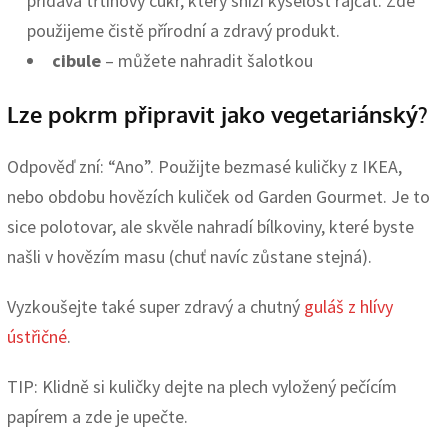
přidává třtinový cukr, který sníží kyselost rajčat. Zde
použijeme čistě přírodní a zdravý produkt.
cibule
– můžete nahradit šalotkou
Lze pokrm připravit jako vegetariánský?
Odpověď zní: “Ano”. Použijte bezmasé kuličky z IKEA,
nebo obdobu hovězích kuliček od Garden Gourmet. Je to
sice polotovar, ale skvěle nahradí bílkoviny, které byste
našli v hovězím masu (chuť navíc zůstane stejná).
Vyzkoušejte také super zdravý a chutný
guláš z hlívy
ústřičné
.
TIP: Klidně si kuličky dejte na plech vyložený pečícím
papírem a zde je upečte.