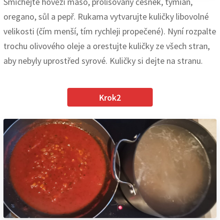
Smíchejte hovězí maso, prolisovaný česnek, tymián,
oregano, sůl a pepř. Rukama vytvarujte kuličky libovolné
velikosti (čím menší, tím rychleji propečené). Nyní rozpalte
trochu olivového oleje a orestujte kuličky ze všech stran,
aby nebyly uprostřed syrové. Kuličky si dejte na stranu.
Krok2