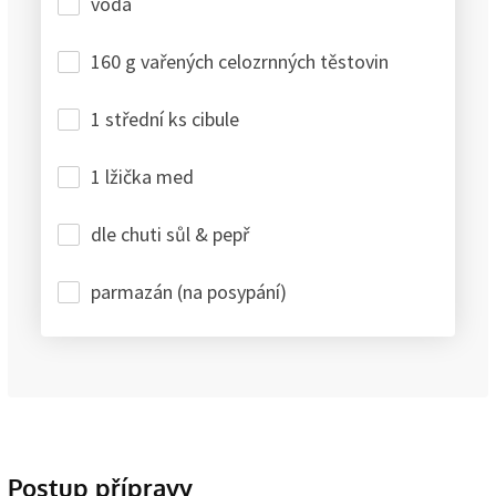
voda
160 g vařených celozrnných těstovin
1 střední ks cibule
1 lžička med
dle chuti sůl & pepř
parmazán (na posypání)
Postup přípravy