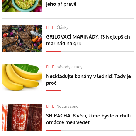
jeho přípravě
Články
GRILOVACÍ MARINÁDY: 13 Nejlepších
marinád na gril
Návody a rady
Neskladujte banány v lednici! Tady je
proč
Nezařazeno
SRIRACHA: 8 věcí, které byste o chilli
omáčce měli vědět