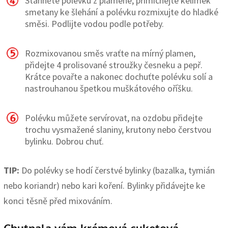
Stáhněte polévku z plamene, přimíchejte kelímek
smetany ke šlehání a polévku rozmixujte do hladké
směsi. Podlijte vodou podle potřeby.
Rozmixovanou směs vraťte na mírný plamen,
přidejte 4 prolisované stroužky česneku a pepř.
Krátce povařte a nakonec dochuťte polévku solí a
nastrouhanou špetkou muškátového oříšku.
Polévku můžete servírovat, na ozdobu přidejte
trochu vysmažené slaniny, krutony nebo čerstvou
bylinku. Dobrou chuť.
TIP:
Do polévky se hodí čerstvé bylinky (bazalka, tymián
nebo koriandr) nebo kari koření. Bylinky přidávejte ke
konci těsně před mixováním.
Chutnala vám krémová cuketová