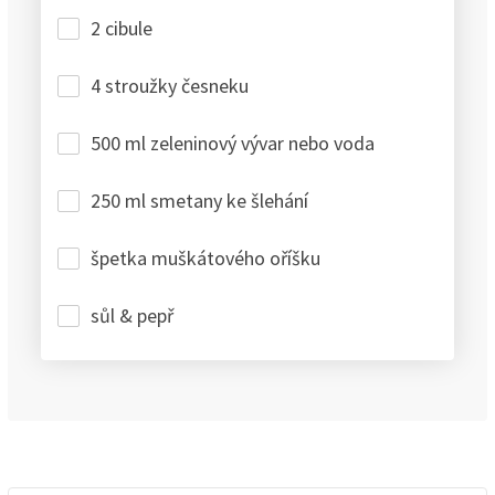
2 cibule
4 stroužky česneku
500 ml zeleninový vývar nebo voda
250 ml smetany ke šlehání
špetka muškátového oříšku
sůl & pepř