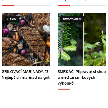
ČLÁNKY
NÁVODY A RADY
GRILOVACÍ MARINÁDY: 13
SMRKÁČ: Připravte si sirup
Nejlepších marinád na gril
a med ze smrkových
výhonků