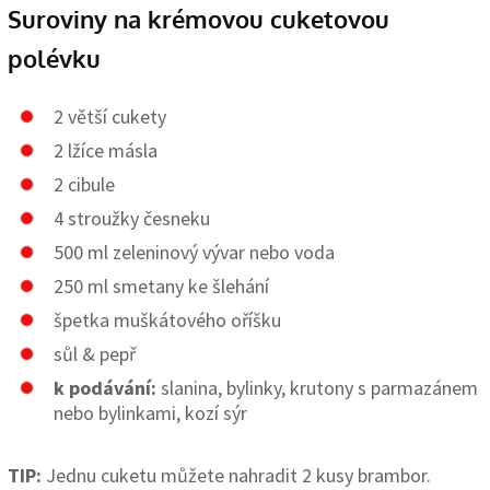
Suroviny na krémovou cuketovou
polévku
2 větší cukety
2 lžíce másla
2 cibule
4 stroužky česneku
500 ml zeleninový vývar nebo voda
250 ml smetany ke šlehání
špetka muškátového oříšku
sůl & pepř
k podávání:
slanina, bylinky, krutony s parmazánem
nebo bylinkami, kozí sýr
TIP:
Jednu cuketu můžete nahradit 2 kusy brambor.