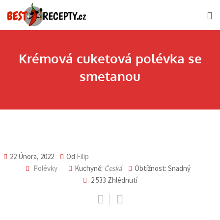
Skip
to
content
Krémová cuketová polévka se
smetanou
22 Února, 2022
Od
Filip
Polévky
Kuchyně:
Česká
Obtížnost: Snadný
2 533
Zhlédnutí