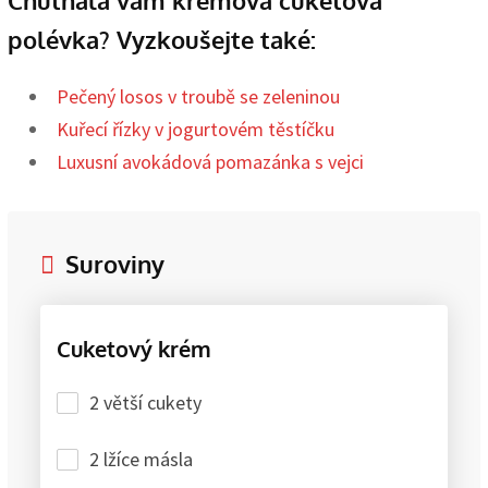
polévka? Vyzkoušejte také:
Pečený losos v troubě se zeleninou
Kuřecí řízky v jogurtovém těstíčku
Luxusní avokádová pomazánka s vejci
Suroviny
Cuketový krém
2 větší cukety
2 lžíce másla