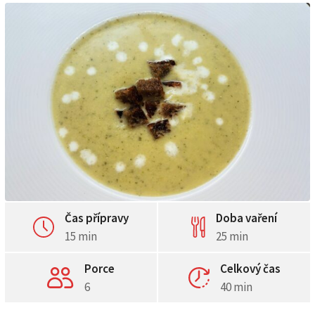
Čas přípravy
Doba vaření
15 min
25 min
Porce
Celkový čas
6
40 min