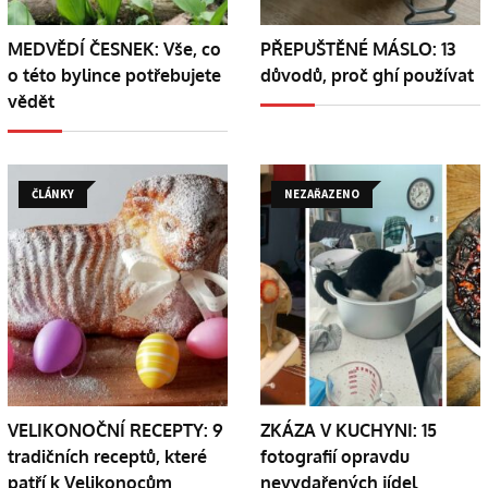
MEDVĚDÍ ČESNEK: Vše, co
PŘEPUŠTĚNÉ MÁSLO: 13
o této bylince potřebujete
důvodů, proč ghí používat
vědět
ČLÁNKY
NEZAŘAZENO
VELIKONOČNÍ RECEPTY: 9
ZKÁZA V KUCHYNI: 15
tradičních receptů, které
fotografií opravdu
patří k Velikonocům
nevydařených jídel