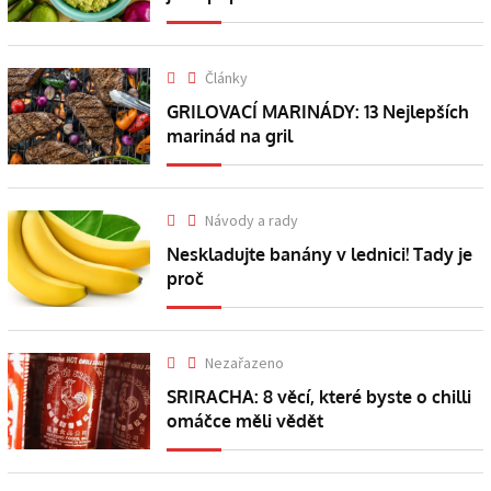
Články
GRILOVACÍ MARINÁDY: 13 Nejlepších
marinád na gril
Návody a rady
Neskladujte banány v lednici! Tady je
proč
Nezařazeno
SRIRACHA: 8 věcí, které byste o chilli
omáčce měli vědět