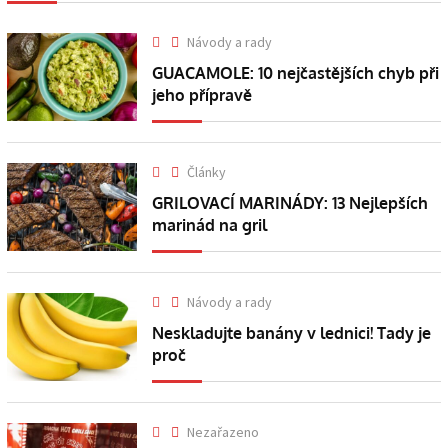
Návody a rady
GUACAMOLE: 10 nejčastějších chyb při
jeho přípravě
Články
GRILOVACÍ MARINÁDY: 13 Nejlepších
marinád na gril
Návody a rady
Neskladujte banány v lednici! Tady je
proč
Nezařazeno