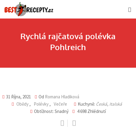
Skip
to
content
Rychlá rajčatová polévka
Pohlreich
31 Října, 2021
Od
Romana Hladiková
Obědy
,
Polévky
,
Večeře
Kuchyně:
Česká
,
Italská
Obtížnost: Snadný
4 698
Zhlédnutí