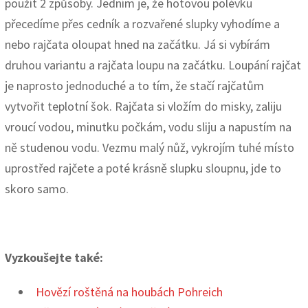
použít 2 způsoby. Jedním je, že hotovou polévku
přecedíme přes cedník a rozvařené slupky vyhodíme a
nebo rajčata oloupat hned na začátku. Já si vybírám
druhou variantu a rajčata loupu na začátku. Loupání rajčat
je naprosto jednoduché a to tím, že stačí rajčatům
vytvořit teplotní šok. Rajčata si vložím do misky, zaliju
vroucí vodou, minutku počkám, vodu sliju a napustím na
ně studenou vodu. Vezmu malý nůž, vykrojím tuhé místo
uprostřed rajčete a poté krásně slupku sloupnu, jde to
skoro samo.
Vyzkoušejte také:
Hovězí roštěná na houbách Pohreich