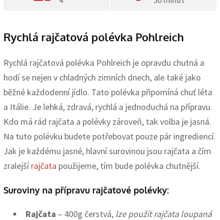
4
30 minut
Rychlá rajčatová polévka Pohlreich
Rychlá rajčatová polévka Pohlreich je opravdu chutná a
hodí se nejen v chladných zimních dnech, ale také jako
běžné každodenní jídlo. Tato polévka připomíná chuť léta
a Itálie. Je lehká, zdravá, rychlá a jednoduchá na přípravu.
Kdo má rád rajčata a polévky zároveň, tak volba je jasná.
Na tuto polévku budete potřebovat pouze pár ingrediencí.
Jak je každému jasné, hlavní surovinou jsou rajčata a čím
zralejší
rajčata
použijeme, tím bude polévka chutnější.
Suroviny na přípravu rajčatové polévky:
Rajčata
– 400g čerstvá,
lze použít rajčata loupaná