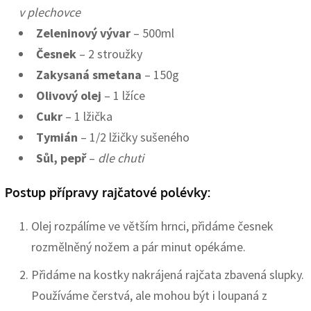
v plechovce
Zeleninový vývar
– 500ml
Česnek
– 2 stroužky
Zakysaná smetana
– 150g
Olivový olej
– 1 lžíce
Cukr
– 1 lžička
Tymián
– 1/2 lžičky sušeného
Sůl, pepř
–
dle chuti
Postup přípravy rajčatové polévky:
Olej rozpálíme ve větším hrnci, přidáme česnek
rozmělněný nožem a pár minut opékáme.
Přidáme na kostky nakrájená rajčata zbavená slupky.
Používáme čerstvá, ale mohou být i loupaná z