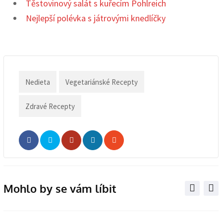
Těstovinový salát s kuřecím Pohlreich
Nejlepší polévka s játrovými knedlíčky
Nedieta
Vegetariánské Recepty
Zdravé Recepty
Whatsapp
Share
Print
via
Email
Mohlo by se vám líbit