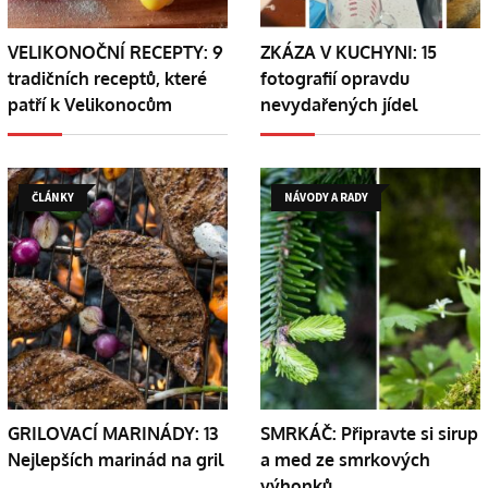
VELIKONOČNÍ RECEPTY: 9
ZKÁZA V KUCHYNI: 15
tradičních receptů, které
fotografií opravdu
patří k Velikonocům
nevydařených jídel
ČLÁNKY
NÁVODY A RADY
GRILOVACÍ MARINÁDY: 13
SMRKÁČ: Připravte si sirup
Nejlepších marinád na gril
a med ze smrkových
výhonků