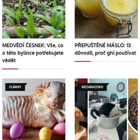
MEDVĚDÍ ČESNEK: Vše, co
PŘEPUŠTĚNÉ MÁSLO: 13
o této bylince potřebujete
důvodů, proč ghí používat
vědět
ČLÁNKY
NEZAŘAZENO