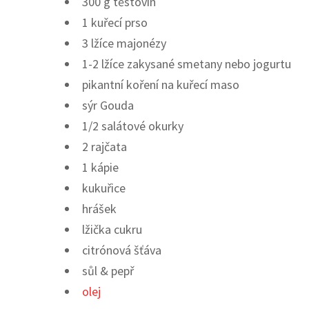
300 g těstovin
1 kuřecí prso
3 lžíce majonézy
1-2 lžíce zakysané smetany nebo jogurtu
pikantní koření na kuřecí maso
sýr Gouda
1/2 salátové okurky
2 rajčata
1 kápie
kukuřice
hrášek
lžička cukru
citrónová šťáva
sůl & pepř
olej