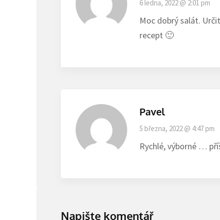
6 ledna, 2022 @ 2:01 pm
Moc dobrý salát. Určit
recept 🙂
Pavel
5 března, 2022 @ 4:47 pm
Rychlé, výborné … příš
Napište komentář