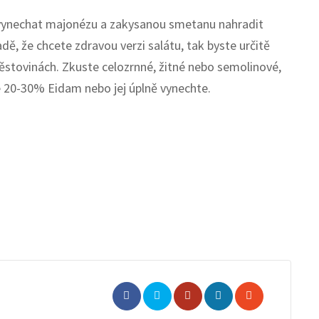
o vynechat majonézu a zakysanou smetanu nahradit
dě, že chcete zdravou verzi salátu, tak byste určitě
těstovinách. Zkuste celozrnné, žitné nebo semolinové,
lte 20-30% Eidam nebo jej úplně vynechte.
Whatsapp
Share
Print