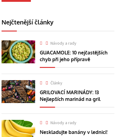
Nejčtenější články
Návody a rady
GUACAMOLE: 10 nejčastějších
chyb při jeho přípravě
Články
GRILOVACÍ MARINÁDY: 13
Nejlepších marinád na gril
Návody a rady
Neskladujte banány v lednici!