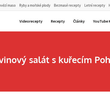
ovězí maso
Ryby a mořské plody
Bezmasé recepty
Letní recepty
Videorecepty
Recepty
Články
YouTube 
vinový salát s kuřecím Poh