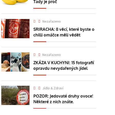
Tady je proč
Nezařazeno
SRIRACHA: 8 věcí, které byste o
chilli omáčce měli vědět
Nezařazeno
ZKÁZA V KUCHYNI: 15 fotografií
opravdu nevydařených jídel
Jídlo & Zdraví
POZOR: Jedovaté druhy ovoce!
Některé z nich znáte.