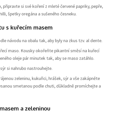
připravte si své koření z mleté červené papriky, pepře,
hilli, špetky oregána a sušeného česneku.
átu s kuřecím masem
dle návodu na obalu tak, aby byly na zkus tzv. al dente.
kuřecí maso. Kousky okořeňte pikantní směsí na kuřecí
leného oleje pár minutek tak, aby se maso zatáhlo.
í sýr si nahrubo nastrouhejte.
ájenou zeleninu, kukuřici, hrášek, sýr a vše zakápněte
kysanou smetanou podle chuti, důkladně promíchejte a
m masem a zeleninou