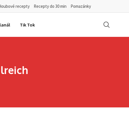
Houbové recepty
Recepty do 30 min
Pomazánky
Kanál
Tik Tok
lreich