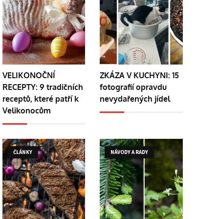
VELIKONOČNÍ
ZKÁZA V KUCHYNI: 15
RECEPTY: 9 tradičních
fotografií opravdu
receptů, které patří k
nevydařených jídel
Velikonocům
ČLÁNKY
NÁVODY A RADY