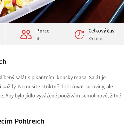
Porce
Celkový čas
4
35 min
ch
blíbený salát s pikantními kousky masa. Salát je
í každý. Nemusíte striktně dodržovat suroviny, ale
e. Aby bylo jídlo vyvážené používám semolinové, žitné
ecím Pohlreich