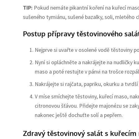
TIP:
Pokud nemáte pikantní koření na kuřecí maso, 
sušeného tymiánu, sušené bazalky, soli, mletého c
Postup přípravy těstovinového sal
Nejprve si uvařte v osolené vodě těstoviny po
Nyní si opláchněte a nakrájejte na nudličky 
maso a poté restujte v pánvi na trošce rozpá
Nakrájejte si rajčata, papriku, okurku a tvrdš
V míse smíchejte těstoviny, kuřecí maso, nakr
citronovou šťávou. Přidejte majonézu se za
nakonec ještě dochuťte solí a pepřem.
Zdravý těstovinový salát s kuřecí