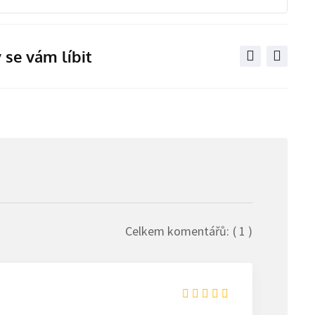
via
Email
 se vám líbit
Celkem komentářů:
( 1 )