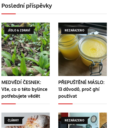
Poslední příspěvky
JÍDLO & ZDRAVÍ
NEZAŘAZENO
MEDVĚDÍ ČESNEK:
PŘEPUŠTĚNÉ MÁSLO:
Vše, co o této bylince
13 důvodů, proč ghí
potřebujete vědět
používat
ČLÁNKY
NEZAŘAZENO