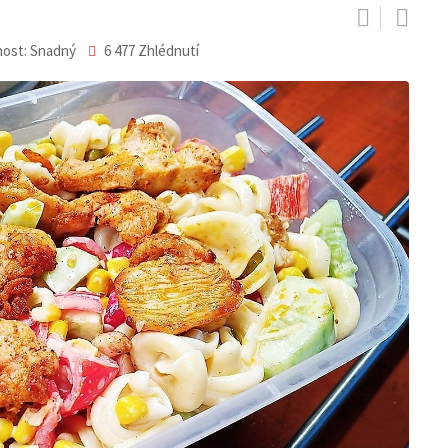
nost: Snadný
6 477
Zhlédnutí