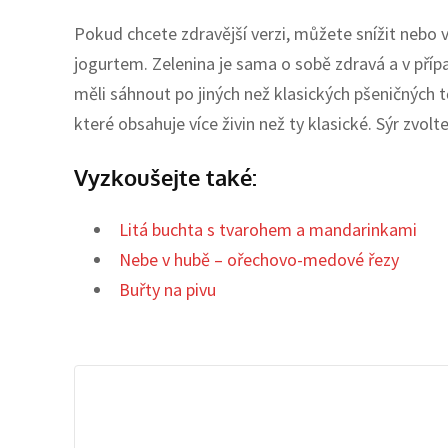
Pokud chcete zdravější verzi, můžete snížit neb
jogurtem. Zelenina je sama o sobě zdravá a v přípa
měli sáhnout po jiných než klasických pšeničných 
které obsahuje více živin než ty klasické. Sýr zvo
Vyzkoušejte také:
Litá buchta s tvarohem a mandarinkami
Nebe v hubě – ořechovo-medové řezy
Buřty na pivu