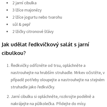
2 jarní cibulka
3 lžíce majonézy
2 lžíce jogurtu nebo tvarohu
sůl & pepř
2 lžičky citronové šťávy
Jak udělat ředkvičkový salát s jarní
cibulkou?
Ředkvičky odřízněte od trsu, opláchněte a
nastrouhejte na hrubším struhadle. Mrkev očistěte, v
případě potřeby oloupejte a nastrouhejte na stejném
struhadle jako ředkvičky.
Jarní cibulku si opláchněte, rozkrojte podélně a
nakrájejte na půlkolečka. Přidejte do mísy.