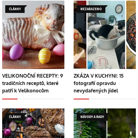
ČLÁNKY
NEZAŘAZENO
VELIKONOČNÍ RECEPTY: 9
ZKÁZA V KUCHYNI: 15
tradičních receptů, které
fotografií opravdu
patří k Velikonocům
nevydařených jídel
ČLÁNKY
NÁVODY A RADY