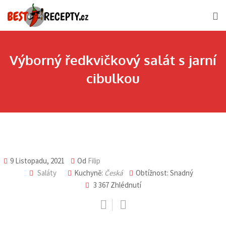
Skip
to
content
Výborný ředkvičkový salát s jarní
cibulkou
9 Listopadu, 2021
Od
Filip
Saláty
Kuchyně:
Česká
Obtížnost: Snadný
3 367
Zhlédnutí