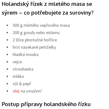
Holandský řízek z mletého masa se
sýrem – co potřebujete za suroviny?
500 g mletého vepřového masa
200 g goudy nebo eidamu
2 lžíce plnotučné hořčice
hrst nasekané petrželky
hladká mouka
vejce
strouhanka
mléko
sůl & pepř
olej
na smažení
Postup přípravy holandského řízku