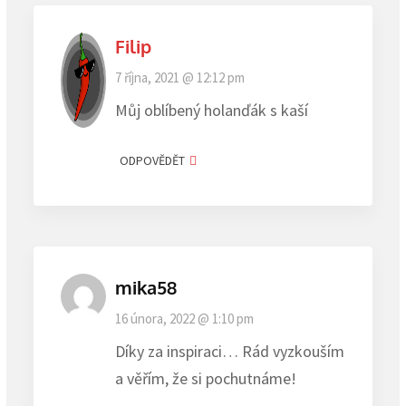
Filip
7 října, 2021 @ 12:12 pm
Můj oblíbený holanďák s kaší
ODPOVĚDĚT
mika58
16 února, 2022 @ 1:10 pm
Díky za inspiraci… Rád vyzkouším
a věřím, že si pochutnáme!