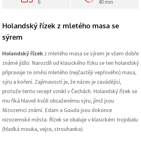
6
40 min
Holandský řízek z mletého masa se
sýrem
Holandský řízek
z mletého masa se sýrem je všem dobře
známé jídlo. Narozdíl od klasického řízku se ten holandský
připravuje ze směsi mletého (nejčastěji vepřového) masa,
sýru a koření. Zajímavostí je, že název je zavádějící,
protože tento recept vznikl v Čechách. Holandský řízek se
mu říká hlavně kvůli obsaženému sýru, jímž jsou
Nizozemci známí. Edam a Gouda jsou dokonce
nizozemské města. Řízek se obaluje v klasickém trojobalu
(hladká mouka, vejce, strouhanka).