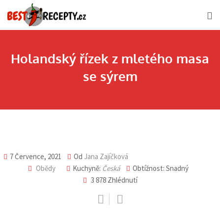
Skip
to
content
Holandský řízek z mletého masa
se sýrem
7 Července, 2021
Od
Jana Zajíčková
Obědy
Kuchyně:
Česká
Obtížnost: Snadný
3 878
Zhlédnutí