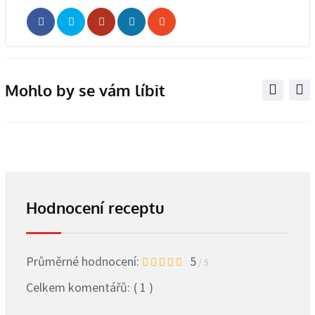
Whatsapp
Share
Print
via
Email
Mohlo by se vám líbit
Hodnocení receptu
Průměrné hodnocení:
5
/ 5
Celkem komentářů:
( 1 )