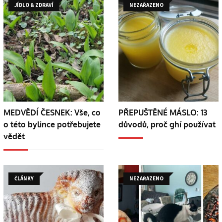
JÍDLO & ZDRAVÍ
NEZAŘAZENO
MEDVĚDÍ ČESNEK: Vše, co
PŘEPUŠTĚNÉ MÁSLO: 13
o této bylince potřebujete
důvodů, proč ghí používat
vědět
ČLÁNKY
NEZAŘAZENO