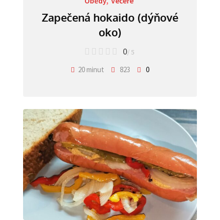
Obědy
,
Večeře
Zapečená hokaido (dýňové
oko)
0
/ 5
20 minut
823
0