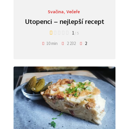
Svačina
,
Večeře
Utopenci – nejlepší recept
1
/ 5
10 min
2 232
2