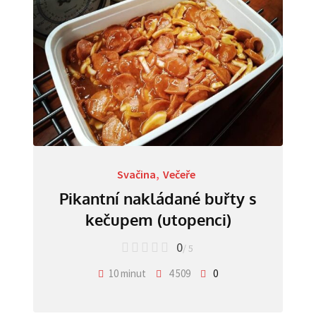
Svačina
,
Večeře
Pikantní nakládané buřty s
kečupem (utopenci)
0
/ 5
10 minut
4 509
0