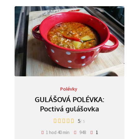
Polévky
GULÁŠOVÁ POLÉVKA:
Poctivá gulášovka
5
/ 5
1 hod 40 min
948
1