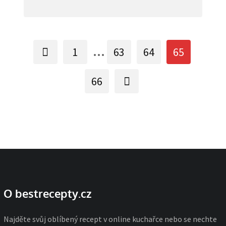
...
1
63
64
65
66
O bestrecepty.cz
Najděte svůj oblíbený recept v online kuchařce nebo se nechte