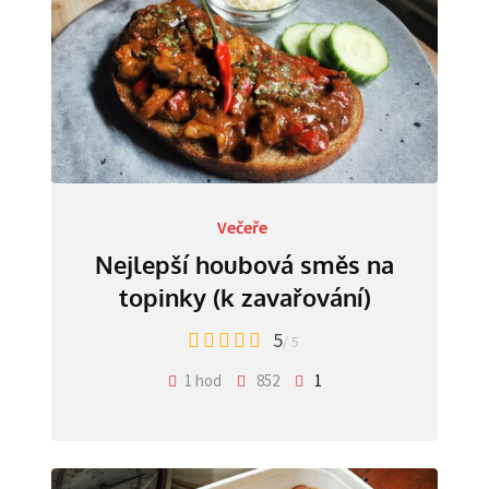
Večeře
Nejlepší houbová směs na
topinky (k zavařování)
5
/ 5
1 hod
852
1