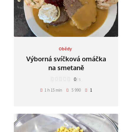
Obědy
Výborná svíčková omáčka
na smetaně
0
/ 5
1 h 15 min
5 990
1