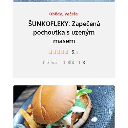
Obědy
,
Večeře
ŠUNKOFLEKY: Zapečená
pochoutka s uzeným
masem
5
/ 5
30 min
818
3