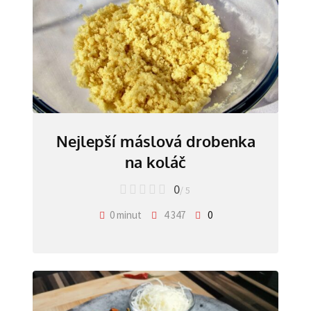
Nejlepší máslová drobenka
na koláč
0
/ 5
0 minut
4 347
0