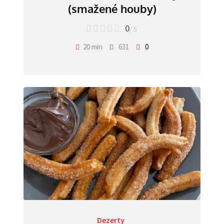
(smažené houby)
0
/ 5
20 min
631
0
Dezerty