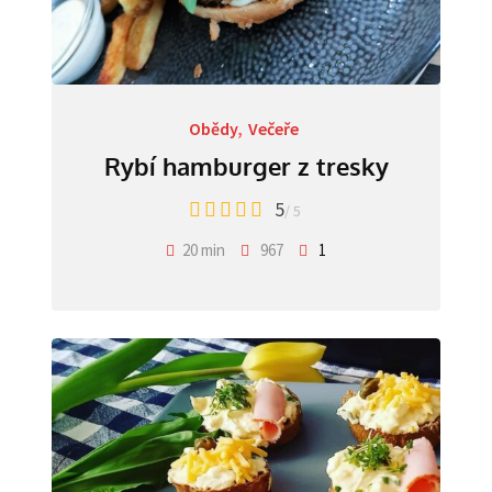
Obědy
,
Večeře
Rybí hamburger z tresky
5
/ 5
20 min
967
1