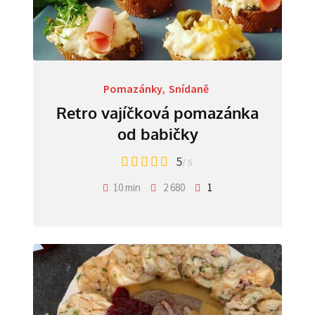
Pomazánky
,
Snídaně
Retro vajíčková pomazánka
od babičky
5
/ 5
10 min
2 680
1