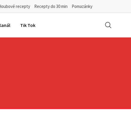
Houbové recepty
Recepty do 30 min
Pomazánky
Kanál
Tik Tok