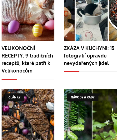
VELIKONOČNÍ
ZKÁZA V KUCHYNI: 15
RECEPTY: 9 tradičních
fotografií opravdu
receptů, které patří k
nevydařených jídel
Velikonocům
ČLÁNKY
NÁVODY A RADY