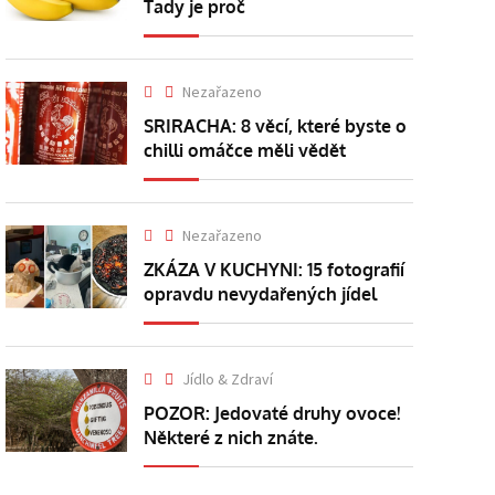
Tady je proč
Nezařazeno
SRIRACHA: 8 věcí, které byste o
chilli omáčce měli vědět
Nezařazeno
ZKÁZA V KUCHYNI: 15 fotografií
opravdu nevydařených jídel
Jídlo & Zdraví
POZOR: Jedovaté druhy ovoce!
Některé z nich znáte.