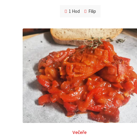
1 Hod
Filip
Večeře