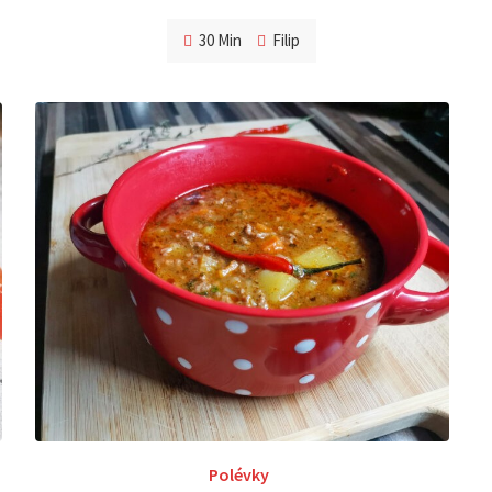
30 Min
Filip
Polévky