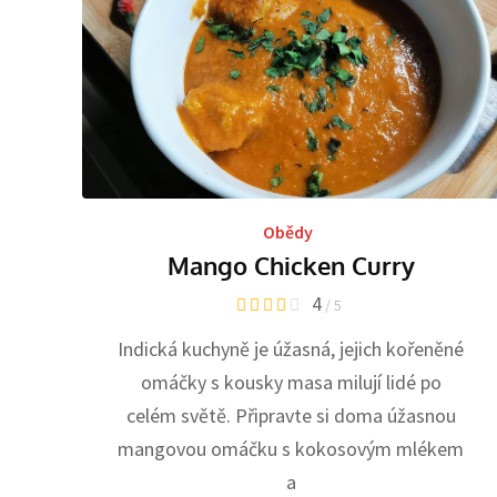
Obědy
Mango Chicken Curry
4
/ 5
Indická kuchyně je úžasná, jejich kořeněné
omáčky s kousky masa milují lidé po
celém světě. Připravte si doma úžasnou
mangovou omáčku s kokosovým mlékem
a