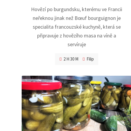
Hovězí po burgundsku, kterému ve Francii
neřeknou jinak než Bœuf bourguignon je
specialita francouzské kuchyně, která se
připravuje z hovězího masa na víně a
servíruje
2 H 30 M
Filip