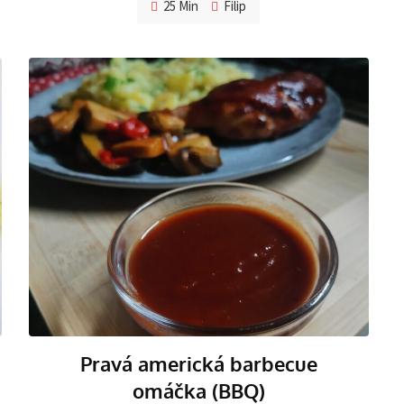
25 Min
Filip
Pravá americká barbecue
omáčka (BBQ)