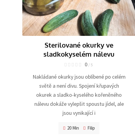
Sterilované okurky ve
sladkokyselém nálevu
0
/ 5
Nakládané okurky jsou oblíbené po celém
světě a není divu. Spojení křupavých
okurek a sladko-kyselého kořeněného
nálevu dokáže vylepšit spoustu jídel, ale
jsou vynikající i
20 Min
Filip