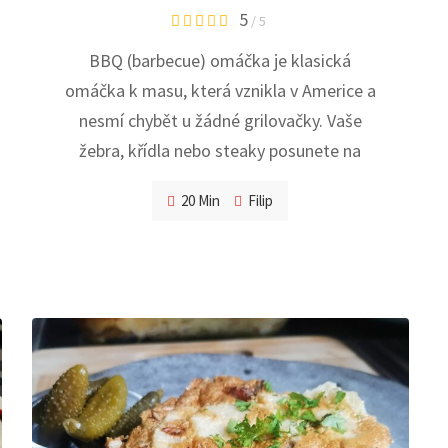
5
/ 5
BBQ (barbecue) omáčka je klasická
omáčka k masu, která vznikla v Americe a
nesmí chybět u žádné grilovačky. Vaše
žebra, křídla nebo steaky posunete na
20 Min
Filip