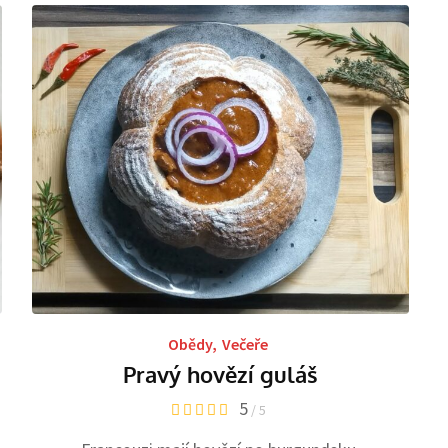
Obědy
,
Večeře
Pravý hovězí guláš
5
/ 5