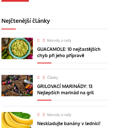
Nejčtenější články
Návody a rady
GUACAMOLE: 10 nejčastějších
chyb při jeho přípravě
Články
GRILOVACÍ MARINÁDY: 13
Nejlepších marinád na gril
Návody a rady
Neskladujte banány v lednici!