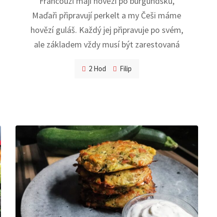
Francouzi mají hovězí po burgundsku,
Maďaři připravují perkelt a my Češi máme
hovězí guláš. Každý jej připravuje po svém,
ale základem vždy musí být zarestovaná
2 Hod
Filip