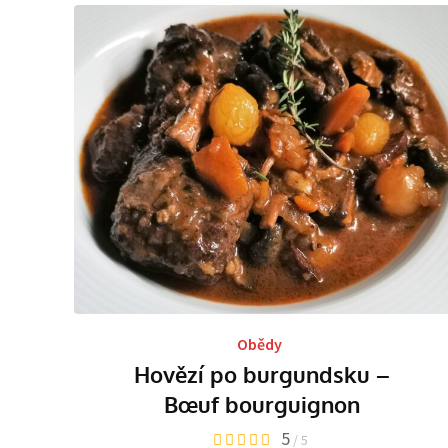
Obědy
Hovězí po burgundsku –
Bœuf bourguignon
5
/ 5