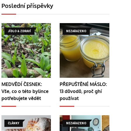
Poslední příspěvky
JÍDLO & ZDRAVÍ
NEZAŘAZENO
MEDVĚDÍ ČESNEK:
PŘEPUŠTĚNÉ MÁSLO:
Vše, co o této bylince
13 důvodů, proč ghí
potřebujete vědět
používat
ČLÁNKY
NEZAŘAZENO