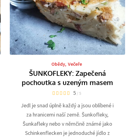
Obědy
,
Večeře
ŠUNKOFLEKY: Zapečená
pochoutka s uzeným masem
5
/ 5
Jedl je snad úplně každý a jsou oblíbené i
za hranicemi naší země. Šunkofleky,
Šunkafleky nebo v němčině známé jako
Schinkenflecken je jednoduché jídlo z