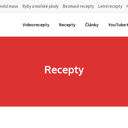
ovězí maso
Ryby a mořské plody
Bezmasé recepty
Letní recepty
Videorecepty
Recepty
Články
YouTube 
Recepty