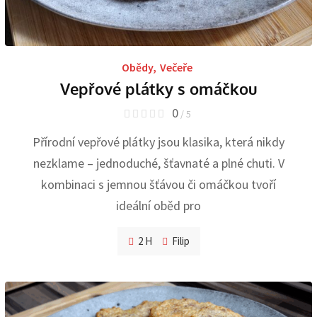
Obědy
,
Večeře
Vepřové plátky s omáčkou
0
/ 5
Přírodní vepřové plátky jsou klasika, která nikdy
nezklame – jednoduché, šťavnaté a plné chuti. V
kombinaci s jemnou šťávou či omáčkou tvoří
ideální oběd pro
2 H
Filip