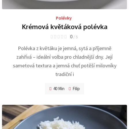
Polévky
Krémová květáková polévka
0
/ 5
Polévka z květáku je jemná, sytá a příjemně
zahřívá – ideální volba pro chladnější dny. Její
sametová textura a jemná chuť potěší milovníky
tradiční i
40 Min
Filip