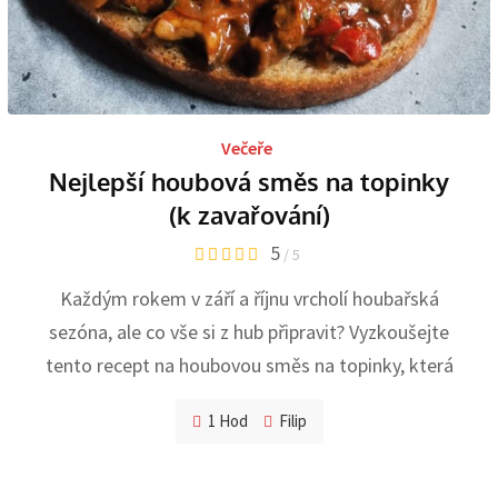
Večeře
Nejlepší houbová směs na topinky
(k zavařování)
5
/ 5
Každým rokem v září a říjnu vrcholí houbařská
sezóna, ale co vše si z hub připravit? Vyzkoušejte
tento recept na houbovou směs na topinky, která
1 Hod
Filip