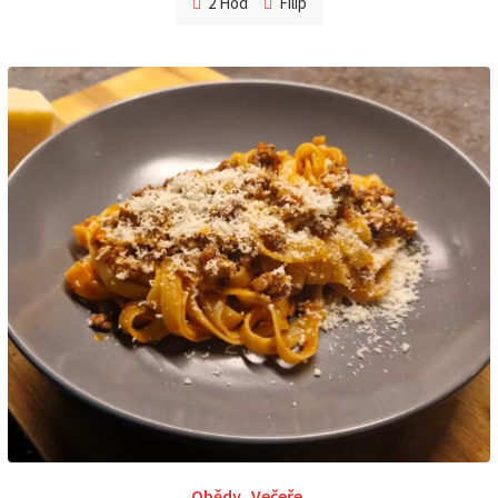
2 Hod
Filip
Obědy
,
Večeře