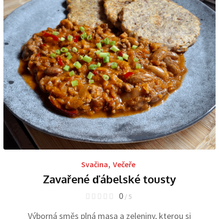
Svačina
,
Večeře
Zavařené ďábelské tousty
0
/ 5
Výborná směs plná masa a zeleniny, kterou si