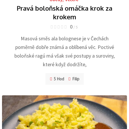
Pravá boloňská omáčka krok za
krokem
0
/ 5
Masová směs ala bolognese je v Čechách
poměrně dobře známá a oblíbená věc. Poctivé
boloňské ragú má však své postupy a suroviny,
které když dodržíte,
5 Hod
Filip