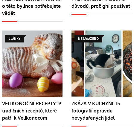
o této bylince potřebujete
důvodů, proč ghí používat
vědět
ČLÁNKY
NEZAŘAZENO
VELIKONOČNÍ RECEPTY: 9
ZKÁZA V KUCHYNI: 15
tradičních receptů, které
fotografií opravdu
patří k Velikonocům
nevydařených jídel