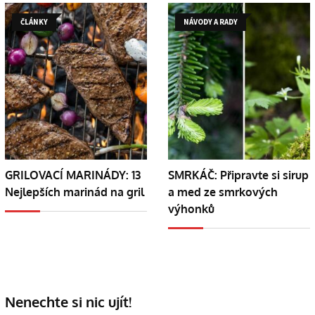
ČLÁNKY
NÁVODY A RADY
GRILOVACÍ MARINÁDY: 13
SMRKÁČ: Připravte si sirup
Nejlepších marinád na gril
a med ze smrkových
výhonků
Nenechte si nic ujít!