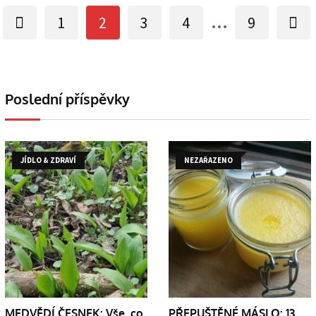
...
1
2
3
4
9
Poslední příspěvky
JÍDLO & ZDRAVÍ
NEZAŘAZENO
MEDVĚDÍ ČESNEK: Vše, co
PŘEPUŠTĚNÉ MÁSLO: 13