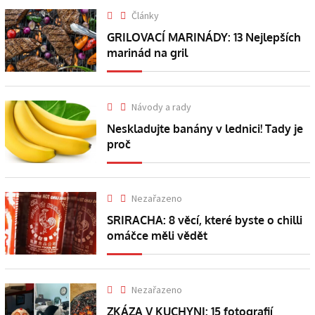
Články
GRILOVACÍ MARINÁDY: 13 Nejlepších
marinád na gril
Návody a rady
Neskladujte banány v lednici! Tady je
proč
Nezařazeno
SRIRACHA: 8 věcí, které byste o chilli
omáčce měli vědět
Nezařazeno
ZKÁZA V KUCHYNI: 15 fotografií