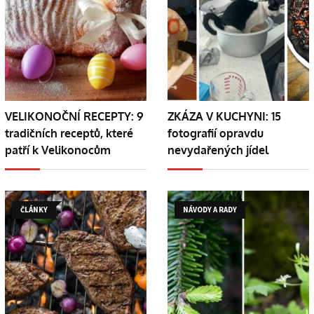
VELIKONOČNÍ RECEPTY: 9
ZKÁZA V KUCHYNI: 15
tradičních receptů, které
fotografií opravdu
patří k Velikonocům
nevydařených jídel
ČLÁNKY
NÁVODY A RADY