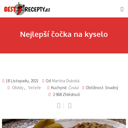
Skip
to
content
Nejlepší čočka na kyselo
18 Listopadu, 2021
Od
Martina Dubská
Obědy
,
Večeře
Kuchyně:
Česká
Obtížnost: Snadný
2 968
Zhlédnutí