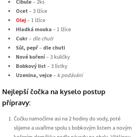
Cibule
– 2ks
Ocet
– 3 lžíce
Olej
– 1 lžíce
Hladká
mouka
– 1 lžíce
Cukr
–
dle chuti
Sůl, pepř
–
dle chuti
Nové koření
– 3 kuličky
Bobkový list
– 3 lístky
Uzenina, vejce
–
k podávání
Nejlepší čočka na kyselo postup
přípravy:
Čočku namočíme asi na 2 hodiny do vody, poté
slijeme a uvaříme spolu s bobkovým listem a novým
kořením doměkka podle návodu na obalu. Většinou