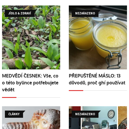
JÍDLO & ZDRAVÍ
NEZAŘAZENO
MEDVĚDÍ ČESNEK: Vše, co
PŘEPUŠTĚNÉ MÁSLO: 13
o této bylince potřebujete
důvodů, proč ghí používat
vědět
ČLÁNKY
NEZAŘAZENO