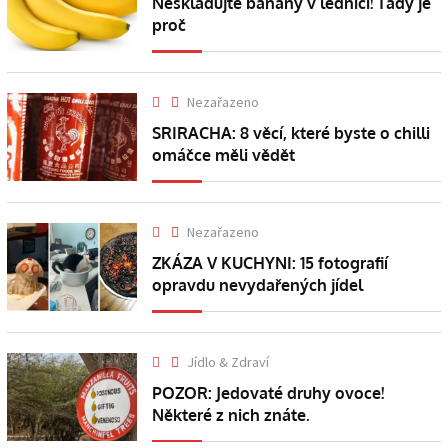
Neskladujte banány v lednici! Tady je
proč
Nezařazeno
SRIRACHA: 8 věcí, které byste o chilli
omáčce měli vědět
Nezařazeno
ZKÁZA V KUCHYNI: 15 fotografií
opravdu nevydařených jídel
Jídlo & Zdraví
POZOR: Jedovaté druhy ovoce!
Některé z nich znáte.