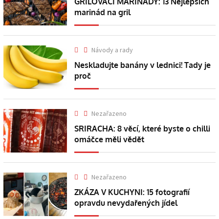
GRILOVACÍ MARINÁDY: 13 Nejlepších
marinád na gril
Návody a rady
Neskladujte banány v lednici! Tady je
proč
Nezařazeno
SRIRACHA: 8 věcí, které byste o chilli
omáčce měli vědět
Nezařazeno
ZKÁZA V KUCHYNI: 15 fotografií
opravdu nevydařených jídel