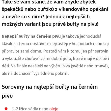
Také se vám stane, že vám zbyde zbytek
špekáčků nebo buřtíků z víkendového opékání
a nevíte co s nimi? Jednou z nejlepších
možných variant jsou právě buřty na pivu!
Nejlepší buřty na černém pivu
je taková jednoduchá
klasika, kterou dostanete nejčastěji v hospodách nebo si ji
připravíte sami doma. Postačí vám k tomu jen pár surovin
a vykouzlíte chuťově velmi dobré jídlo, které mají v oblibě i
děti. Ve finále nezáleží na výběru piva (světlé nebo tmavé),
ale na dochucení výsledného pokrmu.
Suroviny na nejlepší buřty na černém
pivu
1-2 lžíce sádla nebo
oleje