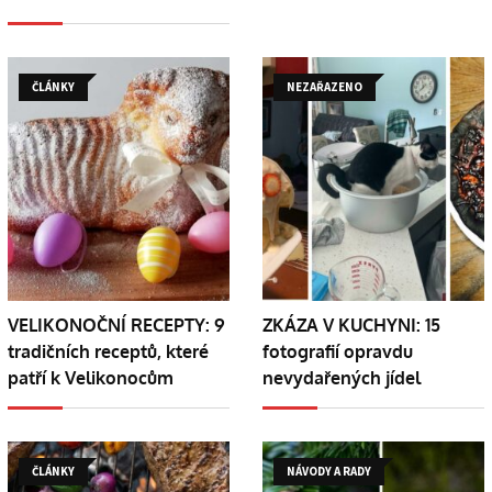
ČLÁNKY
NEZAŘAZENO
VELIKONOČNÍ RECEPTY: 9
ZKÁZA V KUCHYNI: 15
tradičních receptů, které
fotografií opravdu
patří k Velikonocům
nevydařených jídel
ČLÁNKY
NÁVODY A RADY