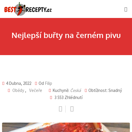
Skip
to
content
Nejlepší buřty na černém pivu
4 Dubna, 2022
Od
Filip
Obědy
,
Večeře
Kuchyně:
Česká
Obtížnost: Snadný
3 553
Zhlédnutí