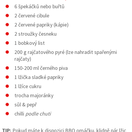
6 špekáčků nebo buřtů
2 červené cibule
2 červené papriky (kápie)
2 stroužky česneku
1 bobkový list
200 g rajčatového pyré (lze nahradit spařenými
rajčaty)
150-200 ml černého piva
1 lžička sladké papriky
1 lžíce cukru
trocha majoránky
sůl & pepř
chilli
podle chuti
TIP:
Pokud máte k dispozici BBQ omáčku, klidně pár lžic