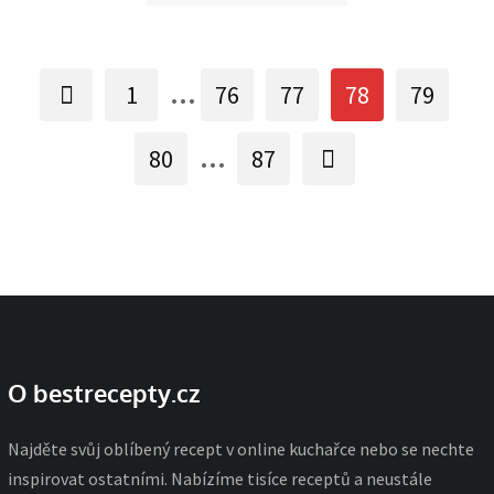
...
1
76
77
78
79
...
80
87
O bestrecepty.cz
Najděte svůj oblíbený recept v online kuchařce nebo se nechte
inspirovat ostatními. Nabízíme tisíce receptů a neustále