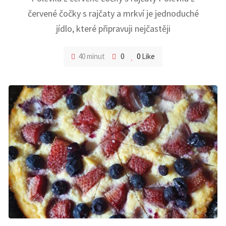
červené čočky s rajčaty a mrkví je jednoduché
jídlo, které připravuji nejčastěji
40 minut
0
0
Like