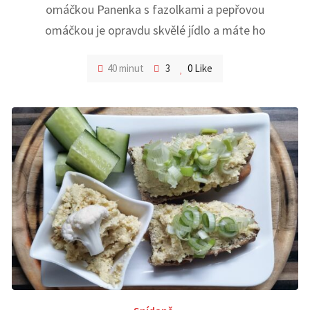
omáčkou Panenka s fazolkami a pepřovou
omáčkou je opravdu skvělé jídlo a máte ho
40 minut
3
0
Like