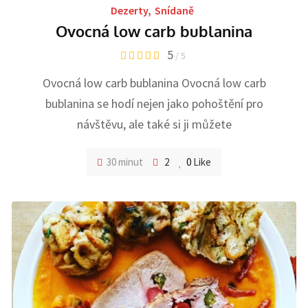
Dezerty
,
Snídaně
Ovocná low carb bublanina
5
/ 5
Ovocná low carb bublanina Ovocná low carb
bublanina se hodí nejen jako pohoštění pro
návštěvu, ale také si ji můžete
30 minut
2
0
Like