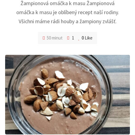
Žampionová omáčka k masu Žampionová
omáčka k masu je oblíbený recept naší rodiny.
Všichni máme rádi houby a žampiony zvlášť.
50 minut
1
0
Like