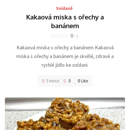
Snídaně
Kakaová miska s ořechy a
banánem
0
/ 5
Kakaová miska s ořechy a banánem Kakaová
miska s ořechy a banánem je skvělé, zdravé a
rychlé jídlo ke snídani.
5 minut
0
0
Like