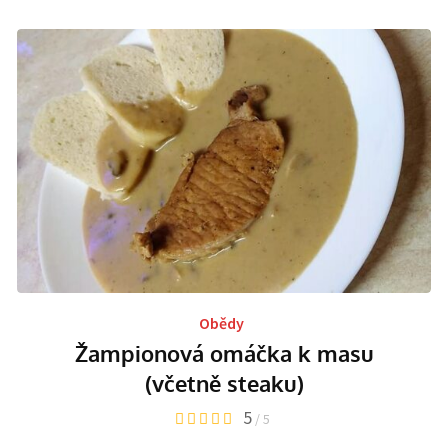
Obědy
Žampionová omáčka k masu
(včetně steaku)
5
/ 5