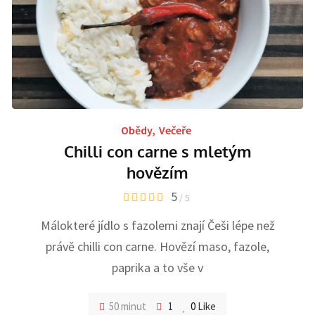
Obědy
,
Večeře
Chilli con carne s mletým
hovězím
5
/ 5
Málokteré jídlo s fazolemi znají Češi lépe než
právě chilli con carne. Hovězí maso, fazole,
paprika a to vše v
50 minut
1
0
Like