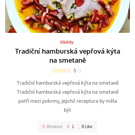
Obědy
Tradiční hamburská vepřová kýta
na smetaně
5
/ 5
Tradiční hamburská vepřová kýta na smetaně
Tradiční hamburská vepřová kýta na smetaně
patří mezi pokrmy, jejichž receptura by měla
být
60 minut
1
0
Like