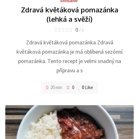
Snídaně
Zdravá květáková pomazánka
(lehká a svěží)
0
/ 5
Zdravá květáková pomazánka Zdravá
květáková pomazánka je má oblíbená sezónní
pomazánka. Tento recept je velmi snadný na
přípravu a s
20 min
0
0
Like