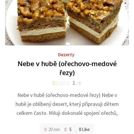
Dezerty
Nebe v hubě (ořechovo-medové
řezy)
1
/ 5
Nebe v hubě (ořechovo-medové řezy) Nebe v
hubě je oblíbený desert, který připravuji dětem
celkem často. Miluji dokonalé spojení ořechů,
20 min
5
0
Like