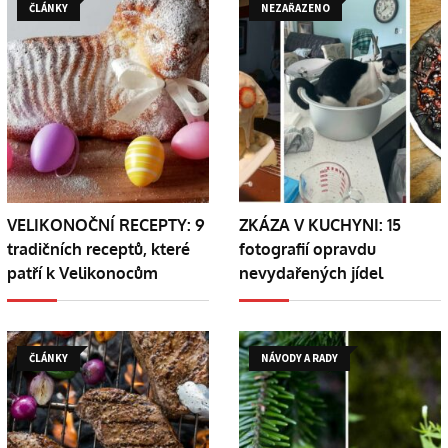
ČLÁNKY
NEZAŘAZENO
VELIKONOČNÍ RECEPTY: 9
ZKÁZA V KUCHYNI: 15
tradičních receptů, které
fotografií opravdu
patří k Velikonocům
nevydařených jídel
ČLÁNKY
NÁVODY A RADY