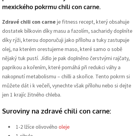
mexického pokrmu chili con carne.
Zdravé chili con carne
je fitness recept, který obsahuje
dostatek bílkovin díky masu a fazolím, sacharidy doplníte
díky rýži, kterou doporučuji jako přílohu a tuky zastupuje
olej, na kterém orestujeme maso, které samo o sobě
nějaký tuk pustí. Jídlo je pak doplněno čerstvými rajčaty,
paprikou a kořením, které pomáhá při redukci váhy a
nakopnutí metabolismu – chilli a skořice. Tento pokrm si
můžete dát i k večeři, vynechte však přílohu nebo si dejte
jen 1 krajíc žitného chleba.
Suroviny na zdravé chili con carne:
1-2 lžíce olivového
oleje
1 cibule