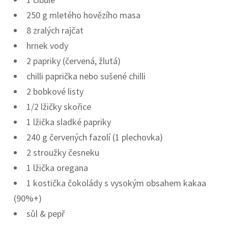
250 g mletého hovězího masa
8 zralých rajčat
hrnek vody
2 papriky (červená, žlutá)
chilli paprička nebo sušené chilli
2 bobkové listy
1/2 lžičky skořice
1 lžička sladké papriky
240 g červených fazolí (1 plechovka)
2 stroužky česneku
1 lžička oregana
1 kostička čokolády s vysokým obsahem kakaa
(90%+)
sůl & pepř