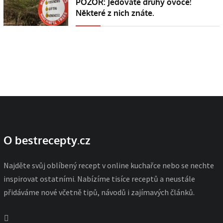
POZOR: Jedovaté druhy ovoce!
Některé z nich znáte.
O bestrecepty.cz
Najděte svůj oblíbený recept v online kuchařce nebo se nechte
inspirovat ostatními. Nabízíme tisíce receptů a neustále
přidáváme nové včetně tipů, návodů i zajímavých článků.