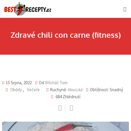
Skip
to
content
Zdravé chili con carne (fitness)
15 Srpna, 2022
Od
Břicháč Tom
Obědy
,
Večeře
Kuchyně:
Mexická
Obtížnost: Snadný
684
Zhlédnutí