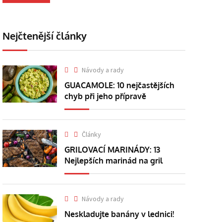
Nejčtenější články
Návody a rady
GUACAMOLE: 10 nejčastějších
chyb při jeho přípravě
Články
GRILOVACÍ MARINÁDY: 13
Nejlepších marinád na gril
Návody a rady
Neskladujte banány v lednici!