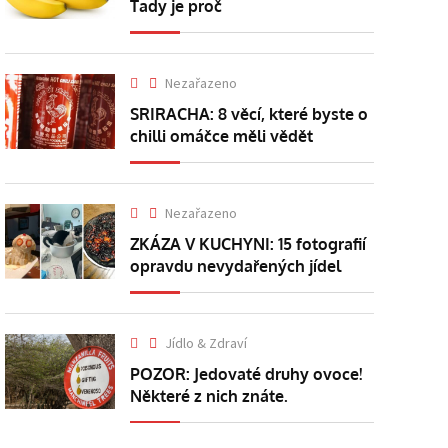
Tady je proč
Nezařazeno
SRIRACHA: 8 věcí, které byste o
chilli omáčce měli vědět
Nezařazeno
ZKÁZA V KUCHYNI: 15 fotografií
opravdu nevydařených jídel
Jídlo & Zdraví
POZOR: Jedovaté druhy ovoce!
Některé z nich znáte.