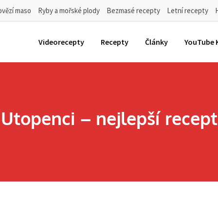
ovězí maso
Ryby a mořské plody
Bezmasé recepty
Letní recepty
Videorecepty
Recepty
Články
YouTube 
Utopenci – nejlepší recept