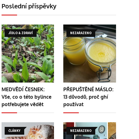
Poslední příspěvky
JÍDLO & ZDRAVÍ
NEZAŘAZENO
MEDVĚDÍ ČESNEK:
PŘEPUŠTĚNÉ MÁSLO:
Vše, co o této bylince
13 důvodů, proč ghí
potřebujete vědět
používat
ČLÁNKY
NEZAŘAZENO