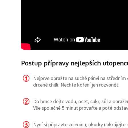
Postup přípravy nejlepších utopenc
Nejprve opražte na suché pánvi na středním o
drcené chilli. Nechte koření jen rozvonět.
Do hrnce dejte vodu, ocet, cukr, sůl a opraž
Vše společně 5 minut provařte a poté odsta
Nyní si připravte zeleninu, okurky nakrájejte n