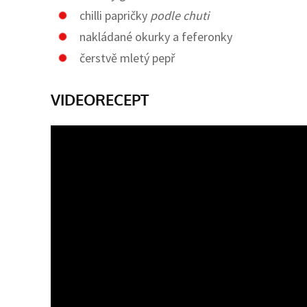
chilli papričky
podle chuti
nakládané okurky a feferonky
čerstvě mletý pepř
VIDEORECEPT