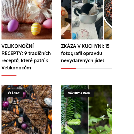
VELIKONOČNÍ
ZKÁZA V KUCHYNI: 15
RECEPTY: 9 tradičních
fotografií opravdu
receptů, které patří k
nevydařených jídel
Velikonocům
ČLÁNKY
NÁVODY A RADY