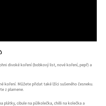
ů
hni divoké koření (bobkový list, nové koření, pepř) a
ené koření. Můžete přidat také lžíci sušeného česneku.
vte z plamene.
a plátky, cibule na půlkolečka, chilli na kolečka a