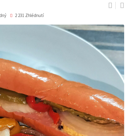
adný
2 231
Zhlédnutí