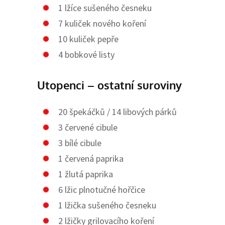
1 lžíce sušeného česneku
7 kuliček nového koření
10 kuliček pepře
4 bobkové listy
Utopenci – ostatní suroviny
20 špekáčků / 14 libových párků
3 červené cibule
3 bílé cibule
1 červená paprika
1 žlutá paprika
6 lžic plnotučné hořčice
1 lžička sušeného česneku
2 lžičky grilovacího koření