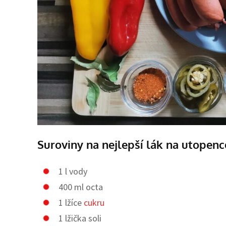
Suroviny na nejlepší lák na utopenc
1 l vody
400 ml octa
1 lžíce
cukru
1 lžička soli