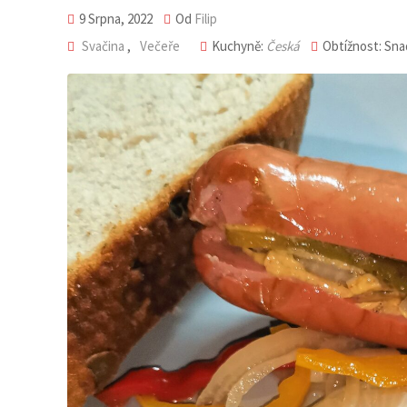
9 Srpna, 2022
Od
Filip
Svačina
,
Večeře
Kuchyně:
Česká
Obtížnost: Sn