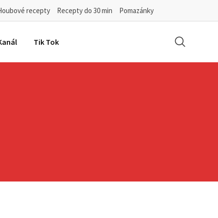
Houbové recepty
Recepty do 30 min
Pomazánky
Kanál
Tik Tok