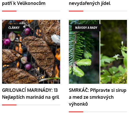
patří k Velikonocům
nevydařených jídel
ČLÁNKY
NÁVODY A RADY
GRILOVACÍ MARINÁDY: 13
SMRKÁČ: Připravte si sirup
Nejlepších marinád na gril
a med ze smrkových
výhonků