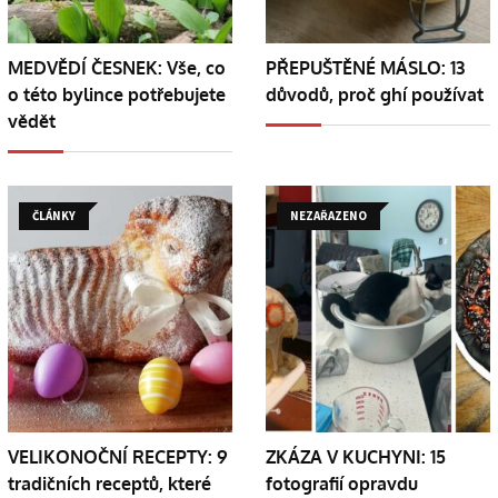
MEDVĚDÍ ČESNEK: Vše, co
PŘEPUŠTĚNÉ MÁSLO: 13
o této bylince potřebujete
důvodů, proč ghí používat
vědět
ČLÁNKY
NEZAŘAZENO
VELIKONOČNÍ RECEPTY: 9
ZKÁZA V KUCHYNI: 15
tradičních receptů, které
fotografií opravdu