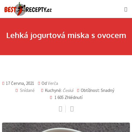
Skip
to
content
Lehká jogurtová miska s ovocem
17 Června, 2021
Od
Verča
Snídaně
Kuchyně:
Česká
Obtížnost: Snadný
1 605
Zhlédnutí