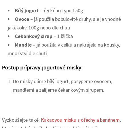
Bílý jogurt
– řeckého typu 150g
Ovoce
– já použila bobulovité druhy, ale je vhodné
jakékoliv, 100g nebo dle chuti
Čekankový sirup
– 1 lžička
Mandle
– já použila v celku a nakrájela na kousky,
množství dle chuti
Postup přípravy jogurtové misky:
Do misky dáme bílý jogurt, posypeme ovocem,
mandlemi a zalijeme čekankovým sirupem.
Vyzkoušejte také:
Kakaovou misku s ořechy a banánem
,