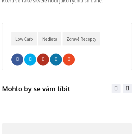
která se také skvěle hodí jako rychlá snídaně.
Low Carb
Nedieta
Zdravé Recepty
Whatsapp
Share
Print
via
Email
Mohlo by se vám líbit