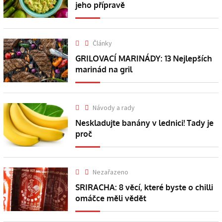
jeho přípravě
Články
GRILOVACÍ MARINÁDY: 13 Nejlepších
marinád na gril
Návody a rady
Neskladujte banány v lednici! Tady je
proč
Nezařazeno
SRIRACHA: 8 věcí, které byste o chilli
omáčce měli vědět