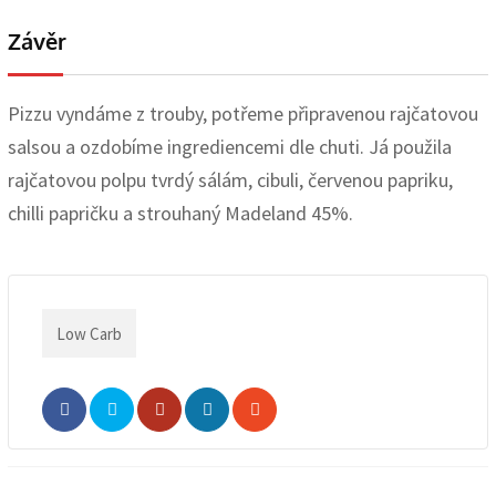
Závěr
Pizzu vyndáme z trouby, potřeme připravenou rajčatovou
salsou a ozdobíme ingrediencemi dle chuti. Já použila
rajčatovou polpu tvrdý sálám, cibuli, červenou papriku,
chilli papričku a strouhaný Madeland 45%.
Low Carb
Whatsapp
Share
Print
via
Email