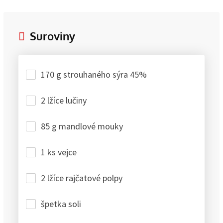
Suroviny
170 g strouhaného sýra 45%
2 lžíce lučiny
85 g mandlové mouky
1 ks vejce
2 lžíce rajčatové polpy
špetka soli