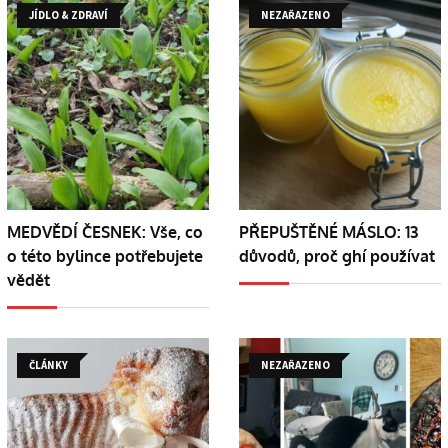
JÍDLO & ZDRAVÍ
NEZAŘAZENO
MEDVĚDÍ ČESNEK: Vše, co
PŘEPUŠTĚNÉ MÁSLO: 13
o této bylince potřebujete
důvodů, proč ghí používat
vědět
ČLÁNKY
NEZAŘAZENO