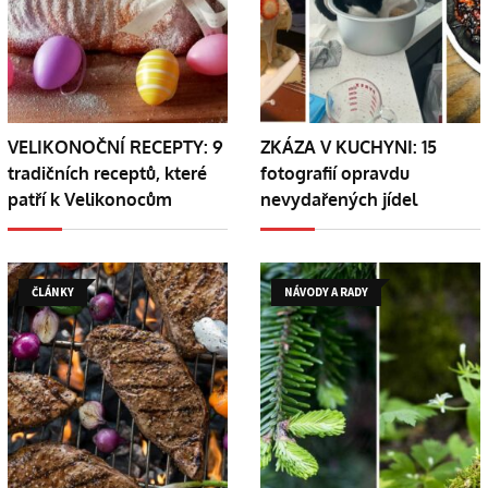
VELIKONOČNÍ RECEPTY: 9
ZKÁZA V KUCHYNI: 15
tradičních receptů, které
fotografií opravdu
patří k Velikonocům
nevydařených jídel
ČLÁNKY
NÁVODY A RADY