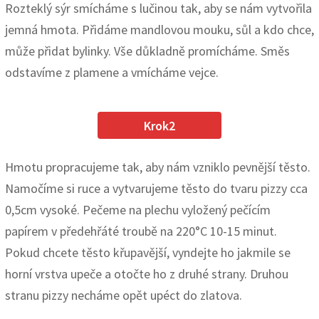
Rozteklý sýr smícháme s lučinou tak, aby se nám vytvořila
jemná hmota. Přidáme mandlovou mouku, sůl a kdo chce,
může přidat bylinky. Vše důkladně promícháme. Směs
odstavíme z plamene a vmícháme vejce.
Krok2
Hmotu propracujeme tak, aby nám vzniklo pevnější těsto.
Namočíme si ruce a vytvarujeme těsto do tvaru pizzy cca
0,5cm vysoké. Pečeme na plechu vyložený pečícím
papírem v předehřáté troubě na 220°C 10-15 minut.
Pokud chcete těsto křupavější, vyndejte ho jakmile se
horní vrstva upeče a otočte ho z druhé strany. Druhou
stranu pizzy necháme opět upéct do zlatova.