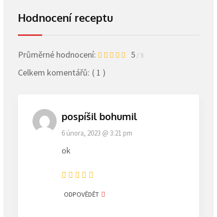
Hodnocení receptu
Průměrné hodnocení:
5
/ 5
Celkem komentářů:
( 1 )
pospíšil bohumil
6 února, 2023 @ 3:21 pm
ok
ODPOVĚDĚT