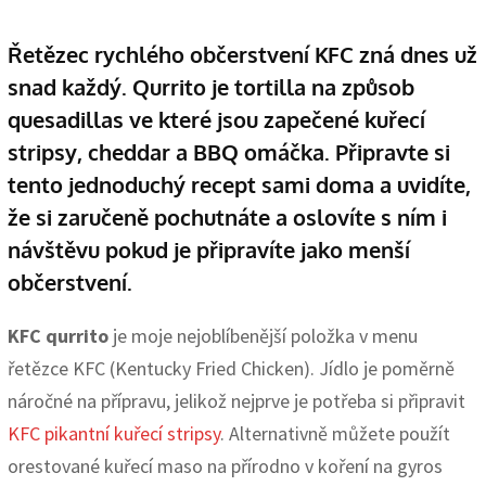
Řetězec rychlého občerstvení KFC zná dnes už
snad každý. Qurrito je tortilla na způsob
quesadillas ve které jsou zapečené kuřecí
stripsy, cheddar a BBQ omáčka. Připravte si
tento jednoduchý recept sami doma a uvidíte,
že si zaručeně pochutnáte a oslovíte s ním i
návštěvu pokud je připravíte jako menší
občerstvení.
KFC qurrito
je moje nejoblíbenější položka v menu
řetězce KFC (Kentucky Fried Chicken). Jídlo je poměrně
náročné na přípravu, jelikož nejprve je potřeba si připravit
KFC pikantní kuřecí stripsy
. Alternativně můžete použít
orestované kuřecí maso na přírodno v koření na gyros