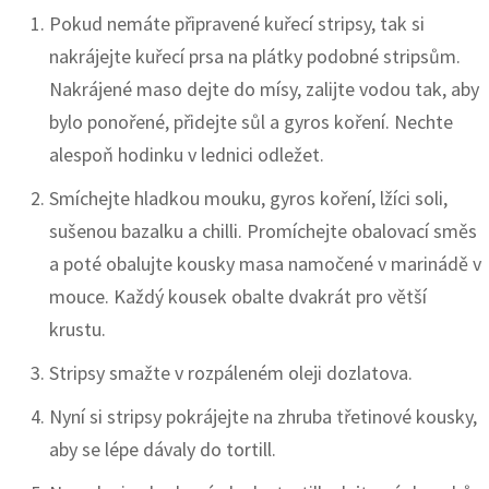
Pokud nemáte připravené kuřecí stripsy, tak si
nakrájejte kuřecí prsa na plátky podobné stripsům.
Nakrájené maso dejte do mísy, zalijte vodou tak, aby
bylo ponořené, přidejte sůl a gyros koření. Nechte
alespoň hodinku v lednici odležet.
Smíchejte hladkou mouku, gyros koření, lžíci soli,
sušenou bazalku a chilli. Promíchejte obalovací směs
a poté obalujte kousky masa namočené v marinádě v
mouce. Každý kousek obalte dvakrát pro větší
krustu.
Stripsy smažte v rozpáleném oleji dozlatova.
Nyní si stripsy pokrájejte na zhruba třetinové kousky,
aby se lépe dávaly do tortill.