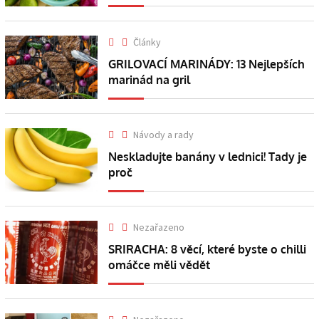
Články
GRILOVACÍ MARINÁDY: 13 Nejlepších
marinád na gril
Návody a rady
Neskladujte banány v lednici! Tady je
proč
Nezařazeno
SRIRACHA: 8 věcí, které byste o chilli
omáčce měli vědět