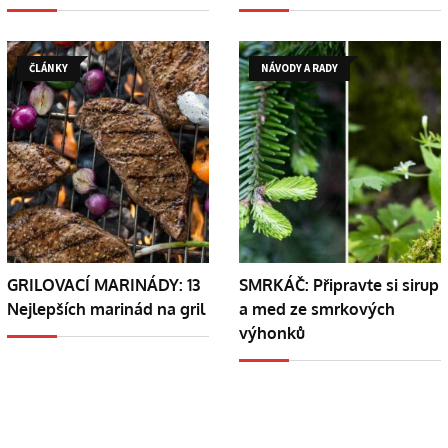
ČLÁNKY
NÁVODY A RADY
GRILOVACÍ MARINÁDY: 13
SMRKÁČ: Připravte si sirup
Nejlepších marinád na gril
a med ze smrkových
výhonků