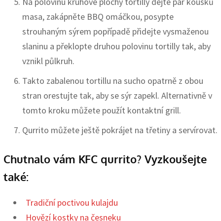
Na polovinu kruhové plochy tortilly dejte pár kousků
masa, zakápněte BBQ omáčkou, posypte
strouhaným sýrem popřípadě přidejte vysmaženou
slaninu a překlopte druhou polovinu tortilly tak, aby
vznikl půlkruh.
Takto zabalenou tortillu na sucho opatrně z obou
stran orestujte tak, aby se sýr zapekl. Alternativně v
tomto kroku můžete použít kontaktní grill.
Qurrito můžete ještě pokrájet na třetiny a servírovat.
Chutnalo vám KFC qurrito? Vyzkoušejte
také:
Tradiční poctivou kulajdu
Hovězí kostky na česneku