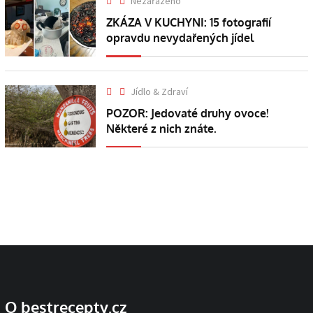
Nezařazeno
ZKÁZA V KUCHYNI: 15 fotografií
opravdu nevydařených jídel
Jídlo & Zdraví
POZOR: Jedovaté druhy ovoce!
Některé z nich znáte.
O bestrecepty.cz