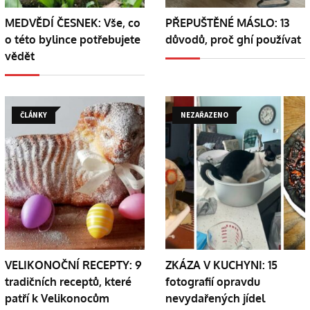
MEDVĚDÍ ČESNEK: Vše, co
PŘEPUŠTĚNÉ MÁSLO: 13
o této bylince potřebujete
důvodů, proč ghí používat
vědět
ČLÁNKY
NEZAŘAZENO
VELIKONOČNÍ RECEPTY: 9
ZKÁZA V KUCHYNI: 15
tradičních receptů, které
fotografií opravdu
patří k Velikonocům
nevydařených jídel