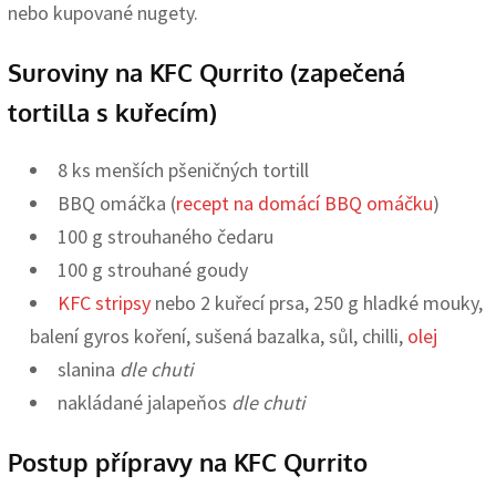
nebo kupované nugety.
Suroviny na KFC Qurrito (zapečená
tortilla s kuřecím)
8 ks menších pšeničných tortill
BBQ omáčka (
recept na domácí BBQ omáčku
)
100 g strouhaného čedaru
100 g strouhané goudy
KFC stripsy
nebo 2 kuřecí prsa, 250 g hladké mouky,
balení gyros koření, sušená bazalka, sůl, chilli,
olej
slanina
dle chuti
nakládané jalapeňos
dle chuti
Postup přípravy na KFC Qurrito