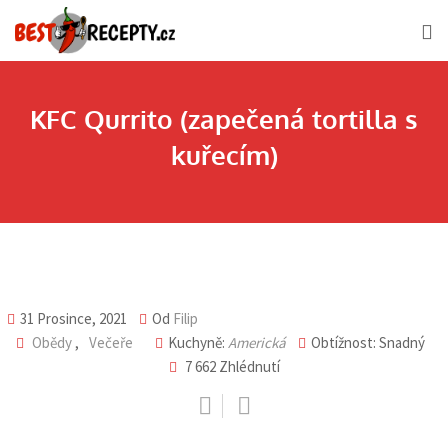
Skip
to
content
KFC Qurrito (zapečená tortilla s
kuřecím)
31 Prosince, 2021
Od
Filip
Obědy
,
Večeře
Kuchyně:
Americká
Obtížnost: Snadný
7 662
Zhlédnutí