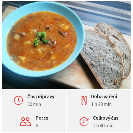
Čas přípravy
Doba vaření
20 min
1 h 20 min
Porce
Celkový čas
6
1 h 40 min