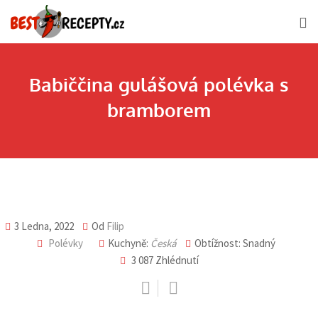
Skip
to
content
Babiččina gulášová polévka s
bramborem
3 Ledna, 2022
Od
Filip
Polévky
Kuchyně:
Česká
Obtížnost: Snadný
3 087
Zhlédnutí