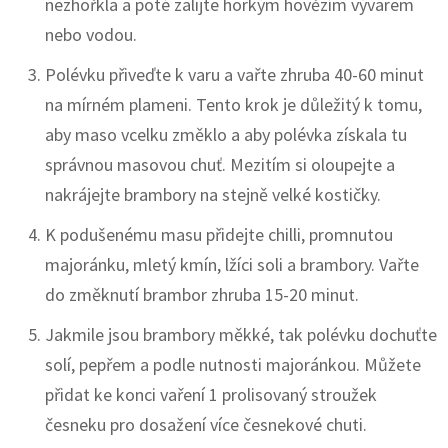
nezhořkla a poté zalijte horkým hovězím vývarem
nebo vodou.
Polévku přiveďte k varu a vařte zhruba 40-60 minut
na mírném plameni. Tento krok je důležitý k tomu,
aby maso vcelku změklo a aby polévka získala tu
správnou masovou chuť. Mezitím si oloupejte a
nakrájejte brambory na stejně velké kostičky.
K podušenému masu přidejte chilli, promnutou
majoránku, mletý kmín, lžíci soli a brambory. Vařte
do změknutí brambor zhruba 15-20 minut.
Jakmile jsou brambory měkké, tak polévku dochuťte
solí, pepřem a podle nutnosti majoránkou. Můžete
přidat ke konci vaření 1 prolisovaný stroužek
česneku pro dosažení více česnekové chuti.