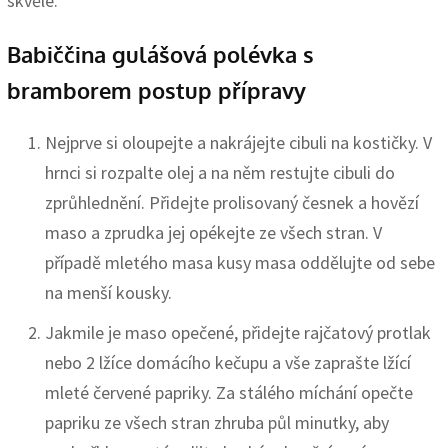
skvěle.
Babiččina gulášová polévka s
bramborem postup přípravy
Nejprve si oloupejte a nakrájejte cibuli na kostičky. V
hrnci si rozpalte olej a na něm restujte cibuli do
zprůhlednění. Přidejte prolisovaný česnek a hovězí
maso a zprudka jej opékejte ze všech stran. V
případě mletého masa kusy masa oddělujte od sebe
na menší kousky.
Jakmile je maso opečené, přidejte rajčatový protlak
nebo 2 lžíce domácího kečupu a vše zaprašte lžící
mleté červené papriky. Za stálého míchání opečte
papriku ze všech stran zhruba půl minutky, aby