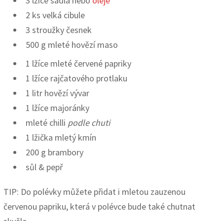
3 lžíce sádla nebo
oleje
2 ks velká cibule
3 stroužky česnek
500 g mleté hovězí maso
1 lžíce mleté červené papriky
1 lžíce rajčatového protlaku
1 litr hovězí vývar
1 lžíce majoránky
mleté chilli
podle chuti
1 lžička mletý kmín
200 g brambory
sůl & pepř
TIP: Do polévky můžete přidat i mletou zauzenou
červenou papriku, která v polévce bude také chutnat