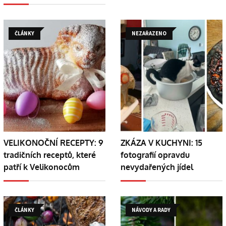
ČLÁNKY
NEZAŘAZENO
VELIKONOČNÍ RECEPTY: 9
ZKÁZA V KUCHYNI: 15
tradičních receptů, které
fotografií opravdu
patří k Velikonocům
nevydařených jídel
ČLÁNKY
NÁVODY A RADY