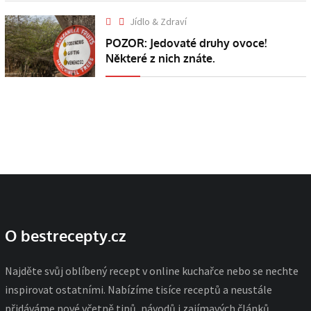
Jídlo & Zdraví
POZOR: Jedovaté druhy ovoce!
Některé z nich znáte.
O bestrecepty.cz
Najděte svůj oblíbený recept v online kuchařce nebo se nechte
inspirovat ostatními. Nabízíme tisíce receptů a neustále
přidáváme nové včetně tipů, návodů i zajímavých článků.