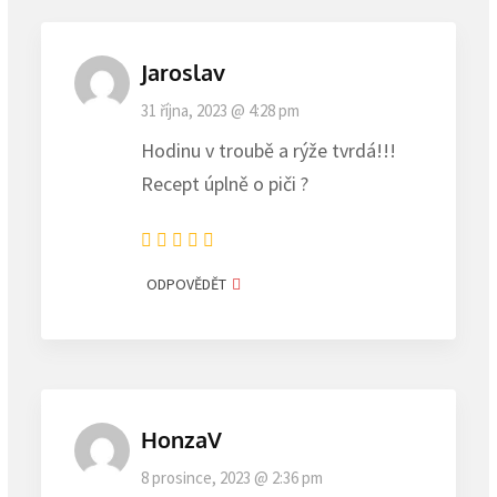
Jaroslav
31 října, 2023 @ 4:28 pm
Hodinu v troubě a rýže tvrdá!!!
Recept úplně o piči ?
ODPOVĚDĚT
HonzaV
8 prosince, 2023 @ 2:36 pm