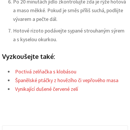
Po 20 minutách jídlo zkontrolujte zda je rýže hotová
a maso měkké. Pokud je směs příliš suchá, podlijte
vývarem a pečte dál.
Hotové rizoto podávejte sypané strouhaným sýrem
a s kyselou okurkou.
Vyzkoušejte také:
Poctivá zelňačka s klobásou
Španělské ptáčky z hovězího či vepřového masa
Vynikající dušené červené zelí