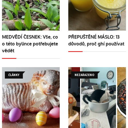
MEDVĚDÍ ČESNEK: Vše, co
PŘEPUŠTĚNÉ MÁSLO: 13
o této bylince potřebujete
důvodů, proč ghí používat
vědět
ČLÁNKY
NEZAŘAZENO