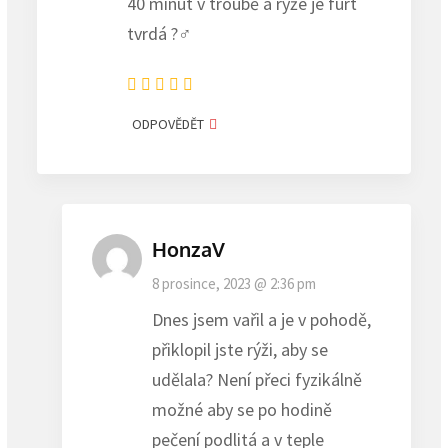
40 minut v troubě a rýže je furt
tvrdá ?‍♂️
ODPOVĚDĚT
HonzaV
8 prosince, 2023 @ 2:36 pm
Dnes jsem vařil a je v pohodě,
přiklopil jste rýži, aby se
udělala? Není přeci fyzikálně
možné aby se po hodině
pečení podlitá a v teple