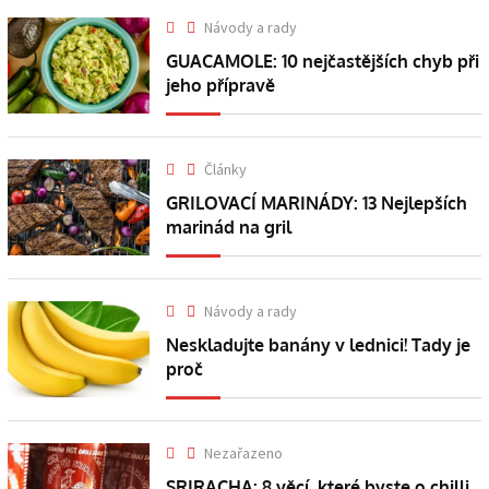
Návody a rady
GUACAMOLE: 10 nejčastějších chyb při
jeho přípravě
Články
GRILOVACÍ MARINÁDY: 13 Nejlepších
marinád na gril
Návody a rady
Neskladujte banány v lednici! Tady je
proč
Nezařazeno
SRIRACHA: 8 věcí, které byste o chilli