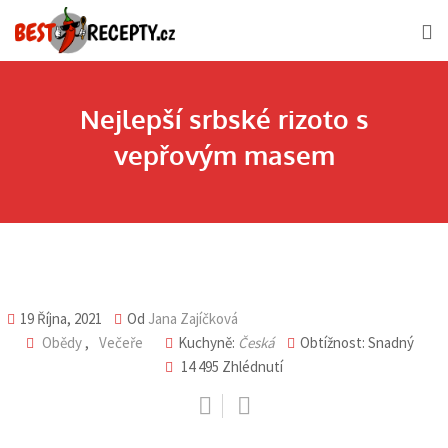
Skip
to
content
Nejlepší srbské rizoto s
vepřovým masem
19 Října, 2021
Od
Jana Zajíčková
Obědy
,
Večeře
Kuchyně:
Česká
Obtížnost: Snadný
14 495
Zhlédnutí