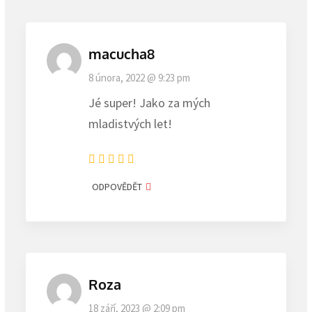
macucha8
8 února, 2022 @ 9:23 pm
Jé super! Jako za mých
mladistvých let!
ODPOVĚDĚT
Roza
18 září, 2023 @ 2:09 pm