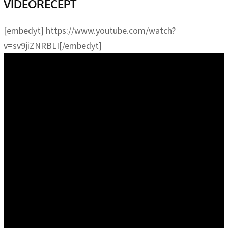
VIDEORECEPT
[embedyt] https://www.youtube.com/watch?
v=sv9jiZNRBLI[/embedyt]