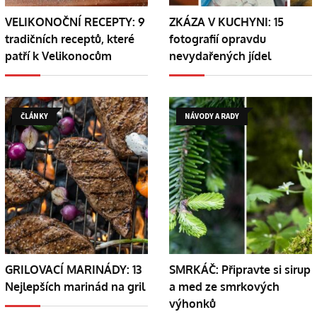
VELIKONOČNÍ RECEPTY: 9
ZKÁZA V KUCHYNI: 15
tradičních receptů, které
fotografií opravdu
patří k Velikonocům
nevydařených jídel
ČLÁNKY
NÁVODY A RADY
GRILOVACÍ MARINÁDY: 13
SMRKÁČ: Připravte si sirup
Nejlepších marinád na gril
a med ze smrkových
výhonků