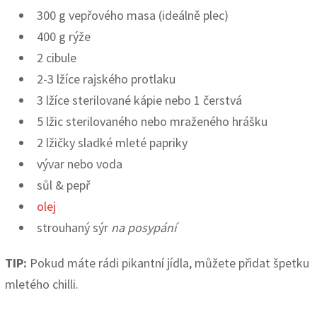
300 g vepřového masa (ideálně plec)
400 g rýže
2 cibule
2-3 lžíce rajského protlaku
3 lžíce sterilované kápie nebo 1 čerstvá
5 lžic sterilovaného nebo mraženého hrášku
2 lžičky sladké mleté papriky
vývar nebo voda
sůl & pepř
olej
strouhaný sýr
na posypání
TIP:
Pokud máte rádi pikantní jídla, můžete přidat špetku
mletého chilli.