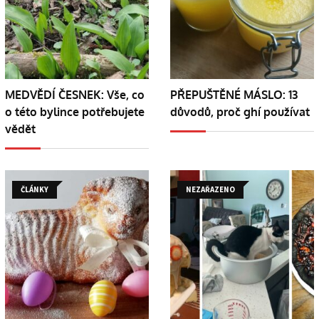
MEDVĚDÍ ČESNEK: Vše, co
PŘEPUŠTĚNÉ MÁSLO: 13
o této bylince potřebujete
důvodů, proč ghí používat
vědět
ČLÁNKY
NEZAŘAZENO