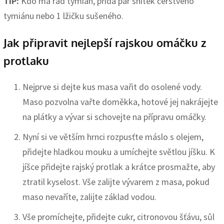
TIP:
Kdo má rád tymián, přidá pár snítek čerstvého
tymiánu nebo 1 lžičku sušeného.
Jak připravit nejlepší rajskou omáčku z
protlaku
Nejprve si dejte kus masa vařit do osolené vody.
Maso pozvolna vařte doměkka, hotové jej nakrájejte
na plátky a vývar si schovejte na přípravu omáčky.
Nyní si ve větším hrnci rozpusťte máslo s olejem,
přidejte hladkou mouku a umíchejte světlou jíšku. K
jíšce přidejte rajský protlak a krátce prosmažte, aby
ztratil kyselost. Vše zalijte vývarem z masa, pokud
maso nevaříte, zalijte základ vodou.
Vše promíchejte, přidejte cukr, citronovou šťávu, sůl