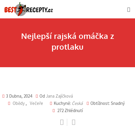
Skip
to
content
Nejlepší rajská omáčka z
protlaku
3 Dubna, 2024
Od
Jana Zajíčková
Obědy
,
Večeře
Kuchyně:
Česká
Obtížnost: Snadný
272
Zhlédnutí