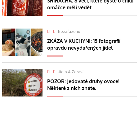
SRIRACHA: 8 věcí, které byste o chilli
omáčce měli vědět
Nezařazeno
ZKÁZA V KUCHYNI: 15 fotografií
opravdu nevydařených jídel
Jídlo & Zdraví
POZOR: Jedovaté druhy ovoce!
Některé z nich znáte.