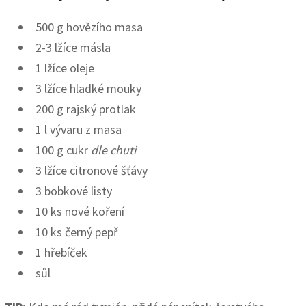
500 g hovězího masa
2-3 lžíce másla
1 lžíce oleje
3 lžíce hladké mouky
200 g rajský protlak
1 l vývaru z masa
100 g cukr
dle chuti
3 lžíce citronové šťávy
3 bobkové listy
10 ks nové koření
10 ks černý pepř
1 hřebíček
sůl