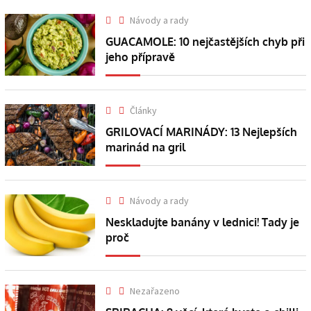
Návody a rady
GUACAMOLE: 10 nejčastějších chyb při
jeho přípravě
Články
GRILOVACÍ MARINÁDY: 13 Nejlepších
marinád na gril
Návody a rady
Neskladujte banány v lednici! Tady je
proč
Nezařazeno