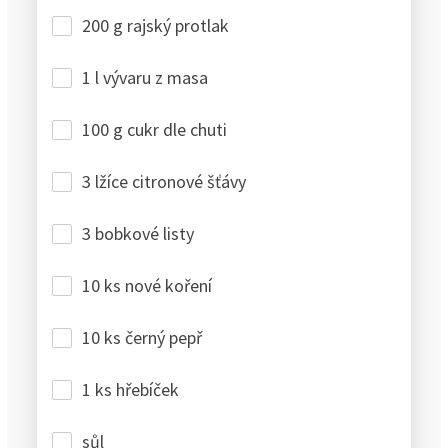
200 g rajský protlak
1 l vývaru z masa
100 g cukr dle chuti
3 lžíce citronové šťávy
3 bobkové listy
10 ks nové koření
10 ks černý pepř
1 ks hřebíček
sůl