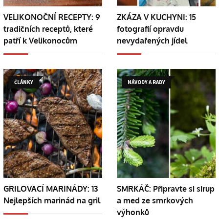
VELIKONOČNÍ RECEPTY: 9
ZKÁZA V KUCHYNI: 15
tradičních receptů, které
fotografií opravdu
patří k Velikonocům
nevydařených jídel
ČLÁNKY
NÁVODY A RADY
GRILOVACÍ MARINÁDY: 13
SMRKÁČ: Připravte si sirup
Nejlepších marinád na gril
a med ze smrkových
výhonků